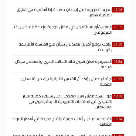
مدريد تحذر روما من إجراءاتٍ مضادة إذا اُستمرت في تعليق
17:08
اتفاقية شنغن
المغرب/أوروبا:التعاون في مجال الهجرة وإعادة القاصرين غير
23:51
المرفوقين
ترامب يوقع أمرين تنفيذيين بشأن منح الجنسية الأمريكية
21:50
بالولادة
السعودية تعلن تعيين قائد التحالف البحري وتستكمل هيكل
17:24
قيادته
اجتماع عمان يؤكد أنّ القدس الشرقية جزء من فلسطين
23:29
المحتلة
فوز السيد ممثل التيار التقدمي على ستيفنز ممثلة التيار
18:08
التقليدي في الانتخابات التمهيدية للديمقراطيين في
ميتشيغان
الفاو: العالم على أعتاب موجة ارتفاع جديدة في أسعار المواد
16:24
الغذائية
اجتماع لكبار مسؤولي الفيفا بالمغرب وسط أزمة داخلية حادة