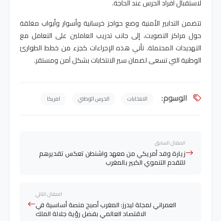
لاستقبال أفراد الحرس عند الحاجة
.
تتضمن التدابير الأمنية وضع حواجز خرسانية وأسوار وأبواب مغلقة
حول مراكز التصويت، إلى جانب تدريب العاملين على التعامل مع
التهديدات المحتملة. تأتي هذه الإجراءات كجزء من خطط الطوارئ
الوطنية التي تسعى لضمان سير الانتخابات بشكل آمن ومستقر
.
الوسوم:
الانتخابات
الحرس الوطني
امريكا
المقال السابق
زيارة وفد أمريكي من معهد واشنطن تعكس تقديرهم
للتقدم التنموي الكبير بالمغرب
المقال التالي
العمراني لمجلة ليدرز: المغرب أصبح منصة أساسية في
الاقتصاد العالمي بفضل رؤية جلالة الملك