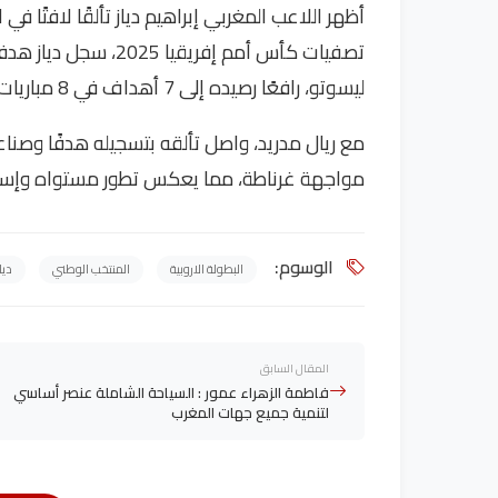
أظهر اللاعب المغربي إبراهيم دياز تألقًا لافتًا ف
تصفيات كأس أمم إفريقي
ليسوتو، رافعًا رصيده إلى 7 أهداف في 8 مباريات مع المنتخب المغربي.
مع ريال مدريد، واصل تألقه بتسجيله هدفًا وصن
مواجهة غرناطة، مما يعكس تطور مستواه وإسهاما
الوسوم:
البطولة الاروبية
المنتخب الوطني
ديا
المقال السابق
فاطمة الزهراء عمور : السياحة الشاملة عنصر أساسي
لتنمية جميع جهات المغرب