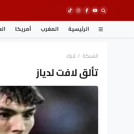
Ski
t
conten
الرئيسية
المغرب
أمريكا
الع
الشبكة
/
لايك
تألق لافت لدياز