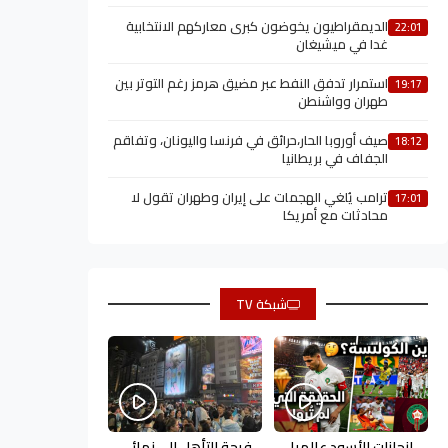
الديمقراطيون يخوضون كبرى معاركهم الانتخابية
22:01
غدا في ميشيغان
استمرار تدفق النفط عبر مضيق هرمز رغم التوتر بين
19:17
طهران وواشنطن
صيف أوروبا الحار،حرائق في فرنسا واليونان، وتفاقم
18:12
الجفاف في بريطانيا
ترامب يُلغي الهجمات على إيران وطهران تقول لا
17:01
محادثات مع أمريكا
شبكة TV
إنجازات الأسود عالميا
فرحة التأهل إلى نهائي