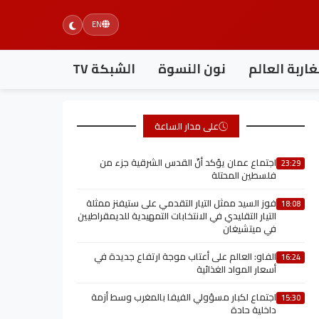
EN
اربة العالم
نون النسوة
الشبكة TV
على مدار الساعة
اجتماع عمان يؤكد أنّ القدس الشرقية جزء من
23:29
فلسطين المحتلة
فوز السيد ممثل التيار التقدمي على ستيفنز ممثلة
18:08
التيار التقليدي في الانتخابات التمهيدية للديمقراطيين
في ميتشيغان
الفاو: العالم على أعتاب موجة ارتفاع جديدة في
16:24
أسعار المواد الغذائية
اجتماع لكبار مسؤولي الفيفا بالمغرب وسط أزمة
15:30
داخلية حادة