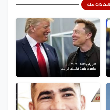
لات ذات صلة
01 يونيو 2025
03:20
ماسك ينفذ تكليف ترامب