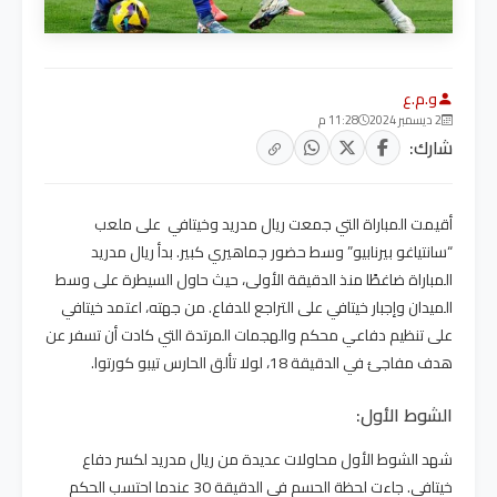
و.م.ع
2 ديسمبر 2024
11:28 م
شارك:
أقيمت المباراة التي جمعت ريال مدريد وخيتافي على ملعب
“سانتياغو بيرنابيو” وسط حضور جماهيري كبير. بدأ ريال مدريد
المباراة ضاغطًا منذ الدقيقة الأولى، حيث حاول السيطرة على وسط
الميدان وإجبار خيتافي على التراجع للدفاع. من جهته، اعتمد خيتافي
على تنظيم دفاعي محكم والهجمات المرتدة التي كادت أن تسفر عن
هدف مفاجئ في الدقيقة 18، لولا تألق الحارس تيبو كورتوا.
الشوط الأول:
شهد الشوط الأول محاولات عديدة من ريال مدريد لكسر دفاع
خيتافي. جاءت لحظة الحسم في الدقيقة 30 عندما احتسب الحكم