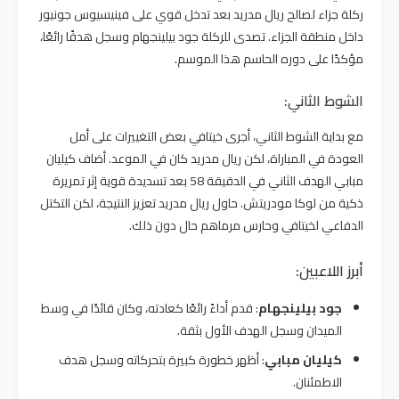
ركلة جزاء لصالح ريال مدريد بعد تدخل قوي على فينيسيوس جونيور
داخل منطقة الجزاء. تصدى للركلة جود بيلينجهام وسجل هدفًا رائعًا،
مؤكدًا على دوره الحاسم هذا الموسم.
الشوط الثاني:
مع بداية الشوط الثاني، أجرى خيتافي بعض التغييرات على أمل
العودة في المباراة، لكن ريال مدريد كان في الموعد. أضاف كيليان
مبابي الهدف الثاني في الدقيقة 58 بعد تسديدة قوية إثر تمريرة
ذكية من لوكا مودريتش. حاول ريال مدريد تعزيز النتيجة، لكن التكتل
الدفاعي لخيتافي وحارس مرماهم حال دون ذلك.
أبرز اللاعبين:
جود بيلينجهام
: قدم أداءً رائعًا كعادته، وكان قائدًا في وسط
الميدان وسجل الهدف الأول بثقة.
كيليان مبابي
: أظهر خطورة كبيرة بتحركاته وسجل هدف
الاطمئنان.