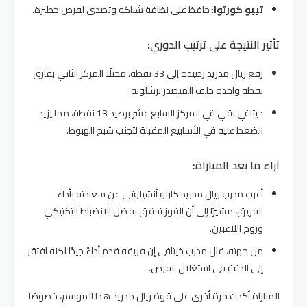
تيبو كورتوا
: حافظ على نظافة شباكه وتصدى لفرص خطيرة.
تأثير النتيجة على ترتيب الدوري:
رفع ريال مدريد رصيده إلى 33 نقطة، محتلًا المركز الثاني بفارق
نقطة واحدة خلف المتصدر برشلونة.
خيتافي بقي في المركز السابع عشر برصيد 13 نقطة، مما يزيد
الضغط عليه في الأسابيع المقبلة لتجنب شبح الهبوط.
آراء ما بعد المباراة:
أعرب مدرب ريال مدريد كارلو أنشيلوتي عن سعادته بأداء
الفريق، مشيرًا إلى أن الفوز تحقق بفضل الانضباط التكتيكي
وروح اللاعبين.
من جهته، قال مدرب خيتافي إن فريقه قدم أداءً جيدًا لكنه افتقر
إلى الدقة في استغلال الفرص.
المباراة أكدت مرة أخرى على قوة ريال مدريد هذا الموسم، خصوصًا