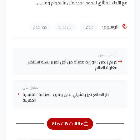
مع الأداء المتألق للنجوم الجدد مثل بيلينجهام ومبابي.
الوسوم:
خيتافي
ريال مدريد
كرة القدم
المقال السابق
كريم زيدان : الوزارة معبأة من أجل تعزيز نسبة استثمار
مغاربة العالم
المقال التالي
دار الصانع تبرز بالشيلي غنى وتنوع الصناعة التقليدية
المغربية
مقالات ذات صلة