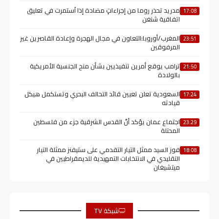
مدريد تحذر روما من إجراءاتٍ مضادة إذا اُستمرت في تعليق
17:08
اتفاقية شنغن
المغرب/أوروبا:التعاون في مجال الهجرة وإعادة القاصرين غير
23:51
المرفوقين
ترامب يوقع أمرين تنفيذيين بشأن منح الجنسية الأمريكية
21:50
بالولادة
السعودية تعلن تعيين قائد التحالف البحري وتستكمل هيكل
17:24
قيادته
اجتماع عمان يؤكد أنّ القدس الشرقية جزء من فلسطين
23:29
المحتلة
فوز السيد ممثل التيار التقدمي على ستيفنز ممثلة التيار
18:08
التقليدي في الانتخابات التمهيدية للديمقراطيين في
ميتشيغان
شبكة TV