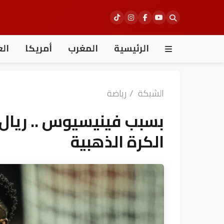
Ski
t
conten
الرئيسية
المغرب
أمريكا
الع
الشبكة
/
رياضة
بسبب فينيسيوس .. ريال 
الكرة الذهبية