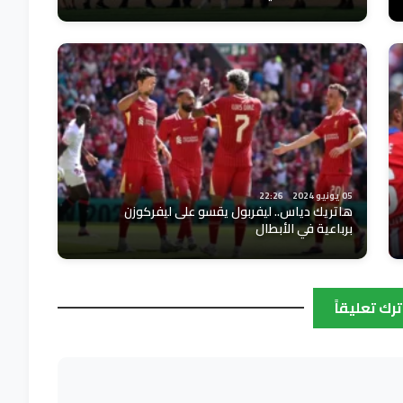
05 يونيو 2024
22:26
هاتريك دياس.. ليفربول يقسو على ليفركوزن
برباعية في الأبطال
ترك تعليقاً