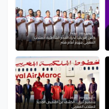
22 يونيو 2024
14:40
كأس إفريقيا لكرة القدم الشاطئية: المنتخب
المغربي ينهزم أمام مصر
11 يونيو 2024
20:25
بتصميم أنيق .. الكشف عن القميص الجديد
للمنتخب المغربي