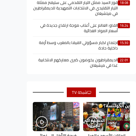
فوز السيد ممثل التيار التقدمي على ستيفنز ممثلة
18:08
التيار التقليدي في الانتخابات التمهيدية للديمقراطيين
في ميتشيغان
الفاو: العالم على أعتاب موجة ارتفاع جديدة في
16:24
أسعار المواد الغذائية
اجتماع لكبار مسؤولي الفيفا بالمغرب وسط أزمة
15:30
داخلية حادة
الديمقراطيون يخوضون كبرى معاركهم الانتخابية
22:01
غدا في ميشيغان
شبكة TV
إنجازات الأسود عالميا
فرحة التأهل إلى نهائي