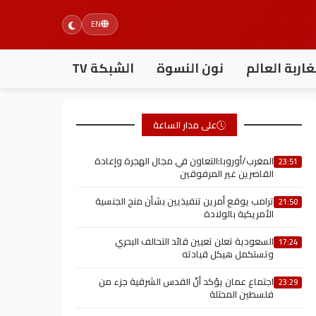
EN
اربة العالم
نون النسوة
الشبكة TV
على مدار الساعة
المغرب/أوروبا:التعاون في مجال الهجرة وإعادة
23:51
القاصرين غير المرفوقين
ترامب يوقع أمرين تنفيذيين بشأن منح الجنسية
21:50
الأمريكية بالولادة
السعودية تعلن تعيين قائد التحالف البحري
17:24
وتستكمل هيكل قيادته
اجتماع عمان يؤكد أنّ القدس الشرقية جزء من
23:29
فلسطين المحتلة