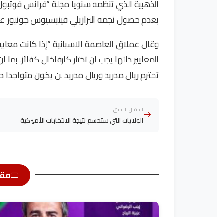
الذهبية الذي تنظمه سنويا مجلة “فرانس فوتبول” 
بعدم حصول نجمه البرازيلي فينيسيوس جونيور ع
وقال عملاق العاصمة الاسبانية “إذا كانت معايير 
المعايير ذاتها يجب ان تختار كارفاخال كفائز. بما 
تحترم ريال مدريد وريال مدريد لن يكون متواجدا حيث
المقال السابق
الولايات التي ستحسم نتيجة الانتخابات الأميركية
مقا