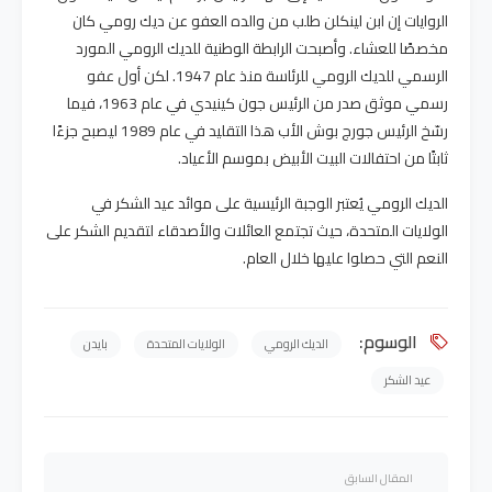
الروايات إن ابن لينكلن طلب من والده العفو عن ديك رومي كان
مخصصًا للعشاء. وأصبحت الرابطة الوطنية للديك الرومي المورد
الرسمي للديك الرومي للرئاسة منذ عام 1947. لكن أول عفو
رسمي موثق صدر من الرئيس جون كينيدي في عام 1963، فيما
رسّخ الرئيس جورج بوش الأب هذا التقليد في عام 1989 ليصبح جزءًا
ثابتًا من احتفالات البيت الأبيض بموسم الأعياد.
الديك الرومي يُعتبر الوجبة الرئيسية على موائد عيد الشكر في
الولايات المتحدة، حيث تجتمع العائلات والأصدقاء لتقديم الشكر على
النعم التي حصلوا عليها خلال العام.
الوسوم:
الديك الرومي
الولايات المتحدة
بايدن
عيد الشكر
المقال السابق