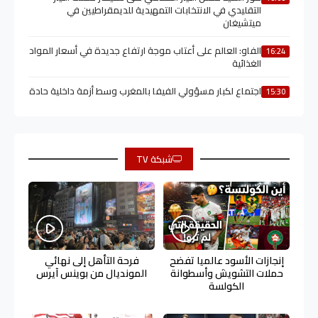
التقليدي في الانتخابات التمهيدية للديمقراطيين في
ميتشيغان
الفاو: العالم على أعتاب موجة ارتفاع جديدة في أسعار المواد
16:24
الغذائية
اجتماع لكبار مسؤولي الفيفا بالمغرب وسط أزمة داخلية حادة
15:30
شبكة TV
إنجازات الأسود عالميا تفضح
فرحة التأهل إلى نهائي
حملات التشويش وأسطوانة
المونديال من بوينس آيرس
الكولسة