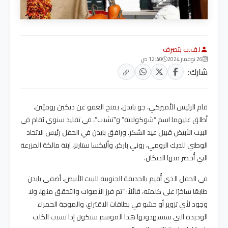
ا.ف.ب بتصرف
26 نوفمبر 2024
12:40 ص
شارك:
قام الرئيس الأميركي، جو بايدن، بمنح العفو عن ديكين روميَّين،
أطلق عليهما اسم “شوكولاتة” و”تشيب”، في تقليد سنوي يُقام في
البيت الأبيض قبيل عيد الشكر. ورافق بايدن في الحفل رئيس الاتحاد
الوطني للديك الرومي، روني باركر، وأليكسا ستارنز، ابنة مالكة المزرعة
التي أُحضر منها الديكان.
في الحفل الذي أُقيم بالحديقة الجنوبية للبيت الأبيض، أضفى بايدن
طابعًا ساخرًا على كلمته، قائلاً: “تم فرز الأصوات والتحقق منها، ولا
وجود لأي تزوير أو حشو في بطاقات الاقتراع، والموجة الحمراء
الوحيدة التي ستشهدونها هذا الموسم ستكون إذا تسبب الكلب