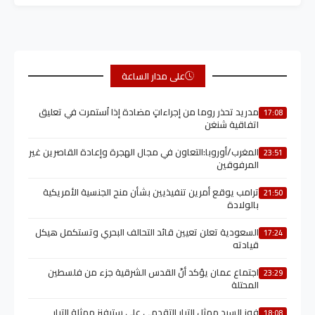
على مدار الساعة
مدريد تحذر روما من إجراءاتٍ مضادة إذا اُستمرت في تعليق
17:08
اتفاقية شنغن
المغرب/أوروبا:التعاون في مجال الهجرة وإعادة القاصرين غير
23:51
المرفوقين
ترامب يوقع أمرين تنفيذيين بشأن منح الجنسية الأمريكية
21:50
بالولادة
السعودية تعلن تعيين قائد التحالف البحري وتستكمل هيكل
17:24
قيادته
اجتماع عمان يؤكد أنّ القدس الشرقية جزء من فلسطين
23:29
المحتلة
فوز السيد ممثل التيار التقدمي على ستيفنز ممثلة التيار
18:08