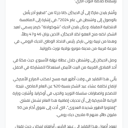
بإسقاط صلصة التوت البري.”
وأشار بايدن مازحًا إلى أن الديكيْن كانا جزءًا من “قطيع آخر يأمل
بالوصول إلى واشنطن في عام 2024″، في إشارة إلى المنافسة
الانتخابية المقبلة. وعيّن بايدن الديك “شوكولاتة” كرمز رسمي لعيد
الشكر، لكنه منح العفو لكلا الديكيْن، اللذين يزنان 46 و47 رطلاً،
وهما من تربية روني باركر، رئيس الاتحاد الوطني للديك الرومي، في
مزرعة قريبة من مدينة مونرو بولاية نورث كارولينا.
وصل الديكان إلى واشنطن خلال عطلة نهاية الأسبوع، حيث مكثا في
أحد الفنادق القريبة من البيت الأبيض استعدادًا للمشاركة في الحفل.
يأتي هذا التقليد في وقت أظهر فيه مسح لمكتب المزارع الأميركي
ارتفاع تكلفة عشاء عيد الشكر بنسبة 20% عن العام الماضي، نتيجة
للتضخم واضطرابات سلسلة التوريد والحرب في أوكرانيا. وأشارت وزارة
الزراعة الأميركية إلى أن تحديات إضافية هذا العام تشمل تفشي
“إنفلونزا الطيور شديدة العدوى”، التي أدت إلى نفوق أكثر من 50
مليون طائر، منهم 8 ملايين ديك رومي.
تعود أصول هذا التقليد إلى عهد الرئيس أبراهام لينكلن، حيث تقول