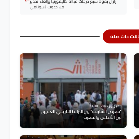
زلزال بقوة سبع درجات قبالة كاليفورنيا وإلغاء تحذير
من حدوث تسونامي
لات ذات صلة
15 يونيو 2024
23:30
"معرض الشارقة" يبرز الترابط التاريخي العميق
بين الأندلس والمغرب