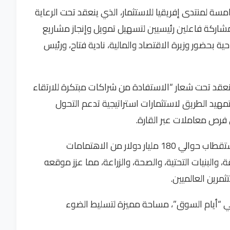
امسة لمنتدى إفريقيا للاستثمار، الذي ينعقد تحت الرعاية
شاركة فاعلين رئيسيين لتسهيل تمويل وإنجاز مشاريع
ية بحضور وزيرة الاقتصاد والمالية، نادية فتاح، ورئيس
ثمار التي تنعقد تحت شعار “الاستفادة من شراكات مبتكرة للارتقاء
مهيد الطريق لاستثمارات استراتيجية تدعم التحول
 فرص معاملات عبر القارة.
ومنذ إطلاقه في سنة 2018، نجح المنتدى في استقطاب حوالي 180 مليار دولار من الاهتمامات
 والبنيات التحتية، والصحة، والزراعة، مما عزز موقعه
مرين العالميين.
في “أيام السوق”، مساحة مميزة لتسليط الضوء