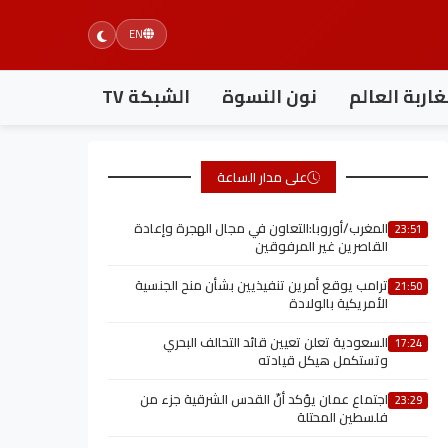
EN
اربة العالم
نون النسوة
الشبكة TV
على مدار الساعة
المغرب/أوروبا:التعاون في مجال الهجرة وإعادة
23:51
القاصرين غير المرفوقين
ترامب يوقع أمرين تنفيذيين بشأن منح الجنسية
21:50
الأمريكية بالولادة
السعودية تعلن تعيين قائد التحالف البحري
17:24
وتستكمل هيكل قيادته
اجتماع عمان يؤكد أنّ القدس الشرقية جزء من
23:29
فلسطين المحتلة