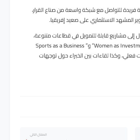
لمشاركة في “أيام السوق 2024″ فرصة فريدة للتواصل مع شبكة واسعة من صناع القرار،
ير المشهد الاستثماري على صعيد إفريقيا.
ل إلى مشاريع قابلة للتمويل في قطاعات متنوعة،
وعرض مبادرات بارزة على غرار ” Women as Investment Champions” و” Sports as a Business
 وقت فعلي، وكذا لقاءات بين الخبراء حول توجهات
المقال التالي