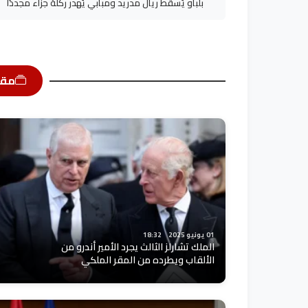
بلباو يُسقط ريال مدريد ومبابي يُهدر ركلة جزاء مجددًا
مقا
01 يونيو 2025
18:32
الملك تشارلز الثالث يجرد الأمير أندرو من
الألقاب ويطرده من المقر الملكي