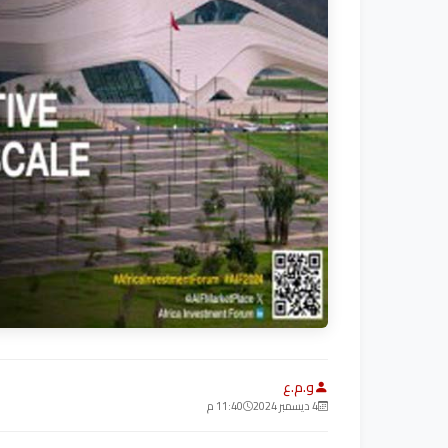
و.م.ع
4 ديسمبر 2024
11:40 م