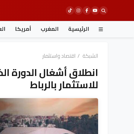
Ski
t
conten
الرئيسية
المغرب
أمريكا
الع
الشبكة
/
اقتصاد واستثمار
انطلاق أشغال الدورة ال
للاستثمار بالرباط