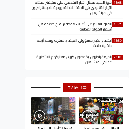
فوز السيد ممثل التيار التقدمي على ستيفنز ممثلة
18:08
التيار التقليدي في الانتخابات التمهيدية للديمقراطيين
في ميتشيغان
الفاو: العالم على أعتاب موجة ارتفاع جديدة في
16:24
أسعار المواد الغذائية
اجتماع لكبار مسؤولي الفيفا بالمغرب وسط أزمة
15:30
داخلية حادة
الديمقراطيون يخوضون كبرى معاركهم الانتخابية
22:01
غدا في ميشيغان
شبكة TV
إنجازات الأسود عالميا
فرحة التأهل إلى نهائي