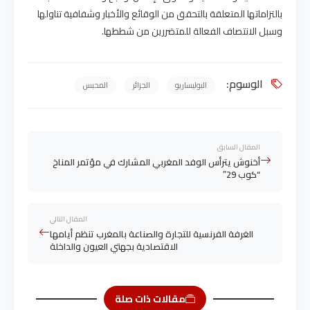
بالتزاماتها المتعلقة بالتحقق من الوقائع والأخبار وشفافية تناولها
وسبل الانتصاف الفعالة للمتضررين من شططها.
الوسوم:
البوليساريو
الجزائر
المحبس
المقال السابق
أخنوش يترأس الوفد المغربي المشارك في مؤتمر المناخ
“كوب 29”
المقال التالي
الغرفة الفرنسية للتجارة والصناعة بالمغرب تنظم أيامها
الاقتصادية بجهتي العيون والداخلة
مقالات ذات صلة