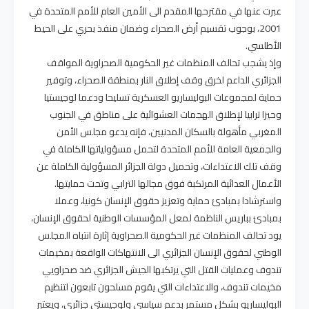
عبرت عنها في مقترحها المقدم الى الأمين العام للأمم المتحدة في
2001، بوجوب تقسيم أرض الصحراء وضمان منفذ بحري على الحيط
الأطلسي.
وإذ يشجب تحالف المنظمات غير الحكومية الصحراوية المواقف
الجزائري الداعم لخرق وقف إطلاق النار بمنطقة الصحراء، وتوفير
حماية لمجموعات البوليساريو العسكرية تسليحا ودعما لوجيستيا
وحيزا ترابيا لإطلاق الهجمات العشوائية على مناطق في الجنوب
المغربي مأهولة بالسكان المدنيين، فإنه يدعو مجلس الأمن
والجمعية العامة للأمم المتحدة لتحمل مسؤولياتها الكاملة في
وقف تلك الاعتداءات، وتحميل دولة الجزائر المسؤولية الكاملة عن
الأعمال العدائية المرتكبة فوق مجالها الترابي وتحت حمايتها.
واسترشادا بمبادئ حماية وتعزيز حقوق الإنسان كونيا، وعملا
بمبادئ بباريس الناظمة لمعل المؤسسات الوطنية لحقوق الإنسان،
يود تحالف المنظمات غير الحكومية الصحراوية إثارة انتباه المجلس
الوطني لحقوق الإنسان الجزائري الى الانتهاكات الواقعة بمخيمات
تندوف وعمليات القتل التي يرتكبها الجيش الجزائري ضد صحراويي
مخيمات تندوف، والاعتداءات التي يقوم مسلحون تابعون لتنظيم
البوليساريو بشكل مستمر بدعم سياسي ولوجيستي جزائري، ويعتبر