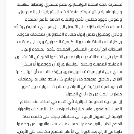
عسكرية تابعة لتنظيم البوليساريو، بدعم عسكري وتغطية سياسية
وديبلوماسية جزائرية، يفتح منطقة شمال إفريقيا على المجهول،
ويقوض جهود مجلس الأمن والأمانة العامة للأمم المتحدة
لمساعدة أطراف النزاع على التوصل الى حل سياسي متفاوض بشأنه
وعادل ومقبول ضمن إنهاء معاناة الصحراويين بمخيمات تندوف.
وينظر تحالف المنظمات غير الحكومية الصحراوية بريب الى موقف
السلطات الجزائرية من المساعي الحميدة للأمم المتحدة لإنهاء
الصراع في المنطقة، حيث بالرغم من انخراطها الكبير في الخلاف بين
المملكة المغربية وتنظيم البوليساريو، إلا أن موقفها أثر بشكل
سلبي على تطور مواقف البوليساريو، ويؤكد التحالف أن خرق إطلاق
النار في مناطق متفرقة من الإقليم، كان نتيجة مباشرة لإخفاقات
الديبلوماسية الجزائرية في الاليات والمنتديات الدولية حول تطور
مسارات البحث عن حل لنزاع الصحراء.
إن مواجهة الحكومة الجزائرية لأي تقدم في الملف منذ انطلاق
المسار التفاوضي، واستمرار إبداء اعتراضات على المبادرات والقرارات
الرامية الى تسهيل الرجوع الى محادثات جنيف على قاعدة خطة
الحكم الذاتي التي قدمها المغرب في 2007، والتهرب من وصفها
طرفا في النزاع، يعد هروبا إلى الأمام لتحقيق مكاسب على الأرض،