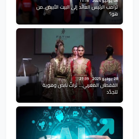
06 يونيو 2024
11:16
ترامب الرئيس العائد إلى البيت الأبيض..من
هو؟
28 يونيو 2025
21:39
القفطان المغربي… تراثٌ نابض وهوية
تتجدّد