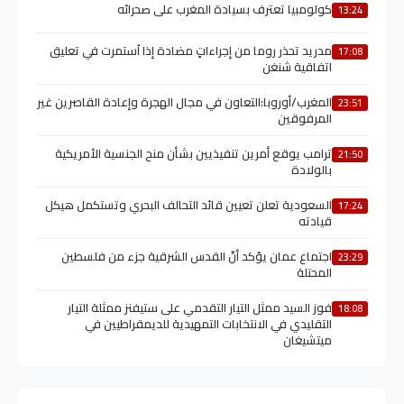
كولومبيا تعترف بسيادة المغرب على صحرائه
13:24
مدريد تحذر روما من إجراءاتٍ مضادة إذا اُستمرت في تعليق
17:08
اتفاقية شنغن
المغرب/أوروبا:التعاون في مجال الهجرة وإعادة القاصرين غير
23:51
المرفوقين
ترامب يوقع أمرين تنفيذيين بشأن منح الجنسية الأمريكية
21:50
بالولادة
السعودية تعلن تعيين قائد التحالف البحري وتستكمل هيكل
17:24
قيادته
اجتماع عمان يؤكد أنّ القدس الشرقية جزء من فلسطين
23:29
المحتلة
فوز السيد ممثل التيار التقدمي على ستيفنز ممثلة التيار
18:08
التقليدي في الانتخابات التمهيدية للديمقراطيين في
ميتشيغان