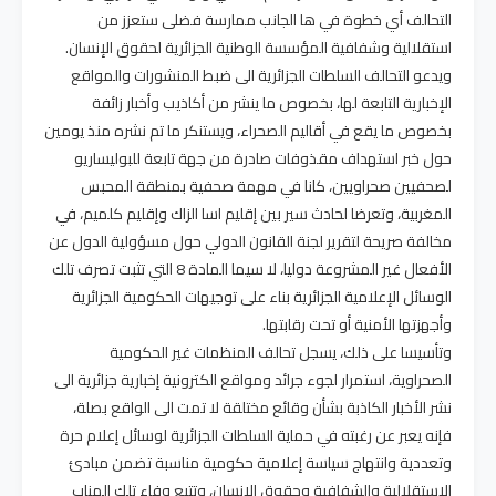
التحالف أي خطوة في ها الجانب ممارسة فضلى ستعزز من
استقلالية وشفافية المؤسسة الوطنية الجزائرية لحقوق الإنسان.
ويدعو التحالف السلطات الجزائرية الى ضبط المنشورات والمواقع
الإخبارية التابعة لها، بخصوص ما ينشر من أكاذيب وأخبار زائفة
بخصوص ما يقع في أقاليم الصحراء، ويستنكر ما تم نشره منذ يومين
حول خبر استهداف مقذوفات صادرة من جهة تابعة للبوليساريو
لصحفيين صحراويين، كانا في مهمة صحفية بمنطقة المحبس
المغربية، وتعرضا لحادث سير بين إقليم اسا الزاك وإقليم كلميم، في
مخالفة صريحة لتقرير لجنة القانون الدولي حول مسؤولية الدول عن
الأفعال غير المشروعة دوليا، لا سيما المادة 8 التي تثبت تصرف تلك
الوسائل الإعلامية الجزائرية بناء على توجيهات الحكومية الجزائرية
وأجهزتها الأمنية أو تحت رقابتها.
وتأسيسا على ذلك، يسجل تحالف المنظمات غير الحكومية
الصحراوية، استمرار لجوء جرائد ومواقع الكترونية إخبارية جزائرية الى
نشر الأخبار الكاذبة بشأن وقائع مختلقة لا تمت الى الواقع بصلة،
فإنه يعبر عن رغبته في حماية السلطات الجزائرية لوسائل إعلام حرة
وتعددية وانتهاج سياسة إعلامية حكومية مناسبة تضمن مبادئ
الاستقلالية والشفافية وحقوق الإنسان، وتتبع وفاء تلك المناب