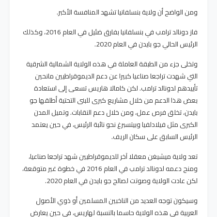
ومن الواضح أن ولاية بنسلفانيا تشهد المنافسة الأكبر.
فاز دونالد ترامب في بنسلفانيا بفارق ضئيل في العام 2016، وكذلك
الرئيس الحالي جو بايدن في العام 2020.
وتخلى جزء من الطبقة العاملة في هذه الولاية الشمالية الشرقية
التي شهدت تراجعا صناعيا كبيرا عن دعم الديموقراطيين مانحين
تأييدهم لدونالد ترامب. لكن كامالا هاريس تسعى إلى استعادة
بعض هذا الدعم من خلال مشاريع كبرى للبنى التحتية أطلقها جو
بايدن، تخلق فرص عمل، ومن خلال دعم النقابات. وتميل المدن
الكبرى مثل فيلادلفيا وبيتسبرغ نحو نائبة الرئيس، في حين يعتمد
الرئيس السابق على سكان الريف.
تعد ولاية ميشيغن معقلا آخر للديموقراطيين شهد تراجعا صناعيا،
ومنح دعمه لدونالد ترامب في العام 2016 في خطوة غير متوقعة،
لكن عادت الولاية وصوتت لصالح جو بايدن في العام 2020.
وسيكون توجه العديد من الناخبين المسلمين أو ذوي الأصول
العربية في هذه الولاية حاسما بالنسبة لهاريس، في حين يعارض