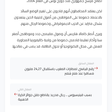
لصالح مرشح جمهوري منذ جورج بوش في العام 2004.
لكن يعتقد المحافظون أنهم قادرون على تغيير الوضع السائد
بالاعتماد خصوصا على المواطنين من أصول لاتينية الذين يبتعدون
بشكل متزايد عن الحزب الديموقراطي وخصوصا الرجال منهم.
ويرى أنصار كامالا هاريس أن وصول مقيمين جدد وموظفين أصغر
سنا وأكثر تعليما قادمين خصوصا من ولاية كاليفورنيا المجاورة
للعمل في مجال التكنولوجيا أو تحول الطاقة، قد يصب في صالحها.
المقال السابق
رقم قياسي لمطارات المغرب باستقبال 24,27 مليون
مسافرا عند متم شتنبر
المقال التالي
بسبب فينيسيوس .. ريال مدريد يقاطع حفل جوائز الكرة
الذهبية