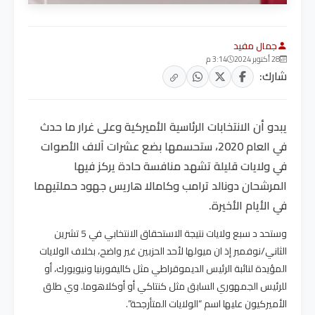
جمال مفيد
28 أكتوبر 2024
3:14 م
شارك:
يبدو أن الانتخابات الرئاسية الأميركية وعلى غرار ما حدث
في العام 2020، ستحسمها بضع عشرات آلاف الأصوات
في ولايات قليلة تشهد منافسة حادة يركز فيها
المرشحان دونالد ترامب وكامالا هاريس جهود حملتيهما
في الأيام الأخيرة.
وستحد د سبع ولايات نتيجة الاستحقاق الانتخابي في 5 تشرين
الثاني/نوفمبر إذ ان ميولها لأحد الحزبين غير واضح، بخلاف الولايات
المؤيدة لنائبة الرئيس الديموقراطي مثل كاليفورنيا ونيويورك، أو
للرئيس الجمهوري السابق مثل كنتاكي أو أوكلاهوما. وي طلق
الأميركيون عليها اسم “الولايات المتأرجحة”.