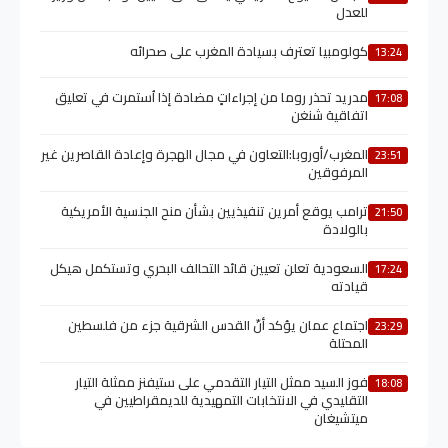
للعدل
كولومبيا تعترف بسيادة المغرب على صحرائه
13:24
مدريد تحذر روما من إجراءاتٍ مضادة إذا اُستمرت في تعليق
17:08
اتفاقية شنغن
المغرب/أوروبا:التعاون في مجال الهجرة وإعادة القاصرين غير
23:51
المرفوقين
ترامب يوقع أمرين تنفيذيين بشأن منح الجنسية الأمريكية
21:50
بالولادة
السعودية تعلن تعيين قائد التحالف البحري وتستكمل هيكل
17:24
قيادته
اجتماع عمان يؤكد أنّ القدس الشرقية جزء من فلسطين
23:29
المحتلة
فوز السيد ممثل التيار التقدمي على ستيفنز ممثلة التيار
18:08
التقليدي في الانتخابات التمهيدية للديمقراطيين في
ميتشيغان