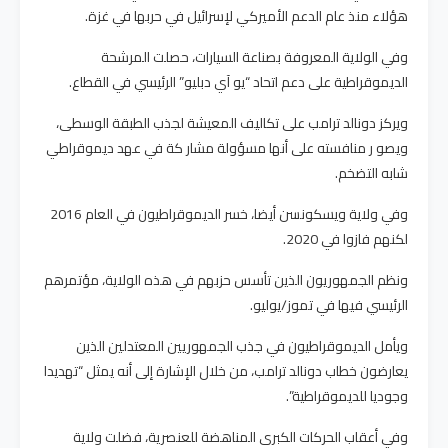
هؤلاء منذ عام الدعم الأميركي لإسرائيل في حربها في غزة.
وفي الولاية المعروفة بصناعة السيارات، حصلت المرشحة
الديموقراطية على دعم اتحاد “يو آي دبليو” الرئيسي في القطاع.
ويركز دونالد ترامب على تكاليف المعيشة لجذب الطبقة الوسطى،
ويصو ر منافسته على أنها مسؤولة مشار كة في عهد ديموقراطي
شابه التضخم.
وفي ولاية ويسكونسن أيضا، خسر الديموقراطيون في العام 2016
لكنهم فازوا في 2020.
ونظم الجمهوريون الذين تأسس حزبهم في هذه الولاية، مؤتمرهم
الرئيسي فيها في تموز/يوليو.
ويأمل الديموقراطيون في جذب الجمهوريين المعتدلين الذين
يعارضون خطاب دونالد ترامب، من خلال الإشارة إلى أنه يمثل “تهديدا
وجوديا للديموقراطية”.
وفي أعقاب الحركات الكبرى المناهضة للعنصرية، فضلت ولاية