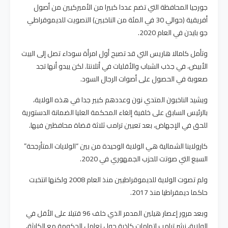
جورجيا المحافظة التي تضم عددا كبيرا من الأميركيين من أصول
أفريقية (حوالي 30 في المئة من الناخبين) التصويت للديموقراطي
جو بايدن في العام 2020.
وتأمل كامالا هاريس التي قد تصبح أول امرأة سوداء تصل إلى البيت
الأبيض، في جذب الشباب والأقليات في أتلانتا. لكن يبدو أنها تجد
صعوبة في الحصول على أصوات الرجال السود.
ويشيد الناخبون المتدي نون وعددهم كبير جدا في هذه الولاية،
بالرئيس السابق على خلفية إلغاء المحكمة العليا الضمانة الدستورية
للحق في الإجهاض، بعد تعيين ترامب ثلاثة قضاة محافظين فيها.
كارولاينا الشمالية هي الولاية الوحيدة من بين “الولايات المتأرجحة”
السبع التي صوتت للحزب الجمهوري في 2020.
ولم تصوت الولاية للديموقراطيين منذ العام 2008 ولكنها انتخبت
حاكما ديمقراطيا منذ 2017.
وبعد مرور إعصار هيلين المدمر الذي خلف 96 قتيلا على الأقل في
الولاية، نشر ترامب اتهامات كاذبة حول تعامل الحكومة مع الكارثة،