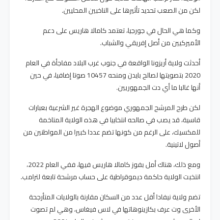
لكن من الصعب تحديد تأثيرها على الناخبين المحليين.
وكما هي الحال في جورجيا، تعتمد كامالا هاريس على دعم
الأميركيين من أصل إفريقي والشباب.
أحدثت ولاية أريزونا الواقعة في جنوب غرب البلاد مفاجأة في العام
2020 بتصويتها لصالح بايدن ومنحه 10457 صوتا إضافيا، في حين
أنها غالبا ما أي دت الجمهوريين.
لكن طرح المرشح الجمهوري موضوع الهجرة غير الشرعية بعبارات
قاسية، قد يصب في صالحه انتخابيا في هذه الولاية المتاخمة
للمكسيك، على الرغم من كونها تضم عددا كبيرا من المواطنين من
أصول لاتينية.
ومع ذلك، هناك أمل بفوز كامالا هاريس فيها، ففي العام 2022،
انتخبت الولاية حاكمة ديموقراطية على حساب مرشحة تابعة لترامب.
تضم ولاية نيفادا أقل عدد من السكان مقارنة بالولايات المتأرجحة
الأخرى وت عرف بكازينوهاتها في لاس فيغاس، وهي لم تصوت