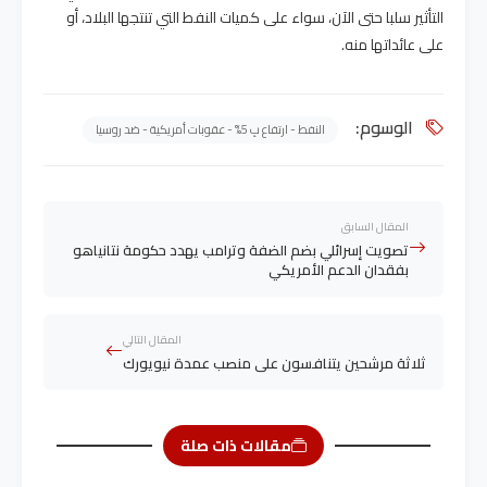
التأثير سلبا حتى الآن، سواء على كميات النفط التي تنتجها البلاد، أو
على عائداتها منه.
الوسوم:
النفط - ارتفاع بِ 5% - عقوبات أمريكية - ضد روسيا
المقال السابق
تصويت إسرائلي بضم الضفة وترامب يهدد حكومة نتانياهو
بفقدان الدعم الأمريكي
المقال التالي
ثلاثة مرشحين يتنافسون على منصب عمدة نيويورك
مقالات ذات صلة