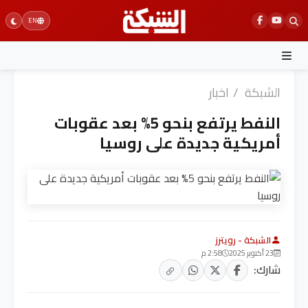
Ski
EN
t
conten
الشبكة
/
اخبار
النفط يرتفع بنحو 5% بعد عقوبات
أمريكية جديدة على روسيا
الشبكة - رويترز
23 أكتوبر 2025
2:58 م
شارك: