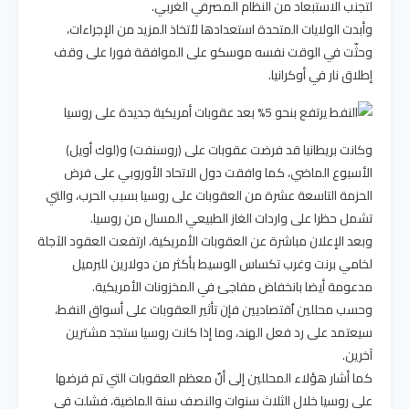
لتجنب الاستبعاد من النظام المصرفي الغربي.
وأبدت الولايات المتحدة استعدادها لاُتخاذ المزيد من الإجراءات،
وحثّت في الوقت نفسه موسكو على الموافقة فورا على وقف
إطلاق نار في أوكرانيا.
وكانت بريطانيا قد فرضت عقوبات على (روسنفت) و(لوك أويل)
الأسبوع الماضي، كما وافقت دول الاتحاد الأوروبي على فرض
الحزمة التاسعة عشرة من العقوبات على روسيا بسبب الحرب، والتي
تشمل حظرا على واردات الغاز الطبيعي المسال من روسيا.
وبعد الإعلان مباشرة عن العقوبات الأمريكية، ارتفعت العقود الآجلة
لخامي برنت وغرب تكساس الوسيط بأكثر من دولارين للبرميل
مدعومة أيضا بانخفاض مفاجئ في المخزونات الأمريكية.
وحسب محللين اُقتصاديين فإن تأثير العقوبات على أسواق النفط،
سيعتمد على رد فعل الهند، وما إذا كانت روسيا ستجد مشترين
آخرين.
كما أشار هؤلاء المحللين إلى أنّ معظم العقوبات التي تم فرضها
على روسيا خلال الثلاث سنوات والنصف سنة الماضية، فشلت في