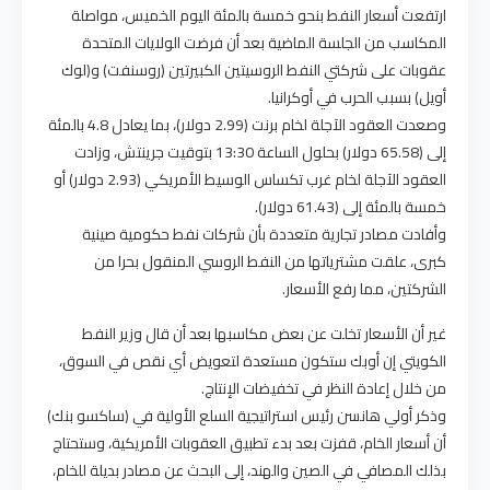
ارتفعت أسعار النفط بنحو خمسة بالمئة اليوم الخميس، مواصلة
المكاسب من الجلسة الماضية بعد أن فرضت الولايات المتحدة
عقوبات على شركتي النفط الروسيتين الكبيرتين (روسنفت) و(لوك
أويل) بسبب الحرب في أوكرانيا.
وصعدت العقود الآجلة لخام برنت (2.99 دولار)، بما يعادل 4.8 بالمئة
إلى (65.58 دولار) بحلول الساعة 13:30 بتوقيت جرينتش، وزادت
العقود الآجلة لخام غرب تكساس الوسيط الأمريكي (2.93 دولار) أو
خمسة بالمئة إلى (61.43 دولار).
وأفادت مصادر تجارية متعددة بأن شركات نفط حكومية صينية
كبرى، علقت مشترياتها من النفط الروسي المنقول بحرا من
الشركتين، مما رفع الأسعار.
غير أن الأسعار تخلت عن بعض مكاسبها بعد أن قال وزير النفط
الكويتي إن أوبك ستكون مستعدة لتعويض أي نقص في السوق،
من خلال إعادة النظر في تخفيضات الإنتاج.
وذكر أولي هانسن رئيس استراتيجية السلع الأولية في (ساكسو بنك)
أن أسعار الخام، قفزت بعد بدء تطبيق العقوبات الأمريكية، وستحتاج
بذلك المصافي في الصين والهند، إلى البحث عن مصادر بديلة للخام،