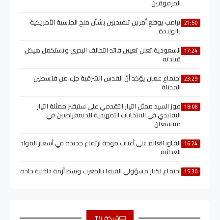
المرفوقين
ترامب يوقع أمرين تنفيذيين بشأن منح الجنسية الأمريكية
21:50
بالولادة
السعودية تعلن تعيين قائد التحالف البحري وتستكمل هيكل
17:24
قيادته
اجتماع عمان يؤكد أنّ القدس الشرقية جزء من فلسطين
23:29
المحتلة
فوز السيد ممثل التيار التقدمي على ستيفنز ممثلة التيار
18:08
التقليدي في الانتخابات التمهيدية للديمقراطيين في
ميتشيغان
الفاو: العالم على أعتاب موجة ارتفاع جديدة في أسعار المواد
16:24
الغذائية
اجتماع لكبار مسؤولي الفيفا بالمغرب وسط أزمة داخلية حادة
15:30
شبكة TV