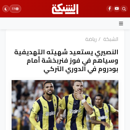
Ski
EN
t
conten
الشبكة
/
رياضة
النصيري يستعيد شهيته التهديفية
وسياهم في فوز فنربخشة أمام
بودروم في الدوري التركي