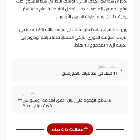
يذكر أن هذا هو الهدف الثاني ليوسف النصيري هذا الأسبوع، حيث
وقع الخميس الماضي هدف التعادل لفنربخشة أمام مانشستر
يونايتد (1-1) برسم بطولة الدوري الأوروبي.
وبهذه النتيجة، يحافظ فنربخشة على مرتبته الثالثة (20 نقطة) في
الترتيب المؤقت للدوري التركي الممتاز، فيما يتراجع بودروم إلى
المرتبة ال13 بمجموع 10 نقاط.
المقال السابق
11 قتيلا في تظاهرات بالموزمبيق
المقال التالي
نتانياهو: الهجوم على إيران “حقق أهدافه” وسنواصل
قصف لبنان وغزة
مقالات ذات صلة