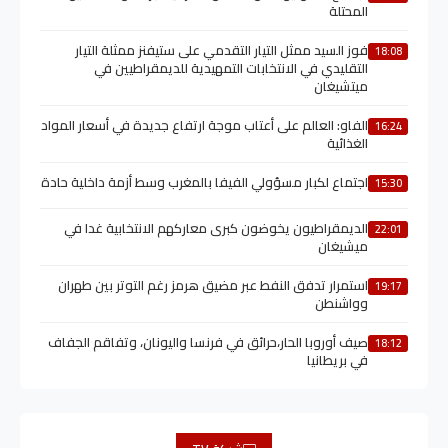
المحتلة
فوز السيد ممثل التيار التقدمي على ستيفنز ممثلة التيار
18:08
التقليدي في الانتخابات التمهيدية للديمقراطيين في
ميتشيغان
الفاو: العالم على أعتاب موجة ارتفاع جديدة في أسعار المواد
16:24
الغذائية
اجتماع لكبار مسؤولي الفيفا بالمغرب وسط أزمة داخلية حادة
15:30
الديمقراطيون يخوضون كبرى معاركهم الانتخابية غدا في
22:01
ميشيغان
استمرار تدفق النفط عبر مضيق هرمز رغم التوتر بين طهران
19:17
وواشنطن
صيف أوروبا الحار،حرائق في فرنسا واليونان، وتفاقم الجفاف
18:12
في بريطانيا