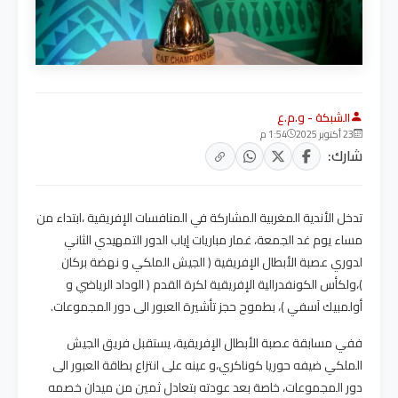
الشبكة - و.م.ع
23 أكتوبر 2025
1:54 م
شارك:
تدخل الأندية المغربية المشاركة في المنافسات الإفريقية ،ابتداء من
مساء يوم غد الجمعة، غمار مباريات إياب الدور التمهيدي الثاني
لدوري عصبة الأبطال الإفريقية ( الجيش الملكي و نهضة بركان
)،ولكأس الكونفدرالية الإفريقية لكرة القدم ( الوداد الرياضي و
أولمبيك آسفي )، بطموح حجز تأشيرة العبور الى دور المجموعات.
ففي مسابقة عصبة الأبطال الإفريقية، يستقبل فريق الجيش
الملكي ضيفه حوريا كوناكري،و عينه على انتزاع بطاقة العبور الى
دور المجموعات، خاصة بعد عودته بتعادل ثمين من ميدان خصمه