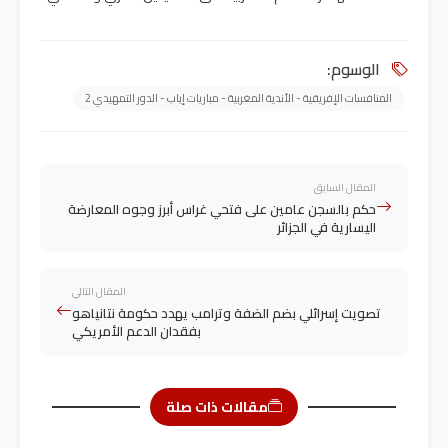
الوسوم:
المنافسات الإفريقية - الأندية المغربية - مباريات إياب - الدور التمهيدي 2
المقال السابق
حكم بالسجن عامين على فتحي غراس أبرز وجوه المعارضة
اليسارية في الجزائر
المقال التالي
تصويت إسرائلي بضم الضفة وترامب يهدد حكومة نتانياهو
بفقدان الدعم الأمريكي
مقالات ذات صلة