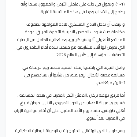
(1-1)، ويعول في ذلك على عاملي الأرض والجمهور، سيما وأنه
يطمح إلى الذهاب بعيدا في هذه المنافسة القارية.
و يرتقب أن يدخل النادي العسكري هذه المواجهة بصفوف
مكتملة حيث شهدت الحصص التدريبية الأخيرة للفريق، عودة
المدافع الأنغولي أغوستو كارنيرو، بعد تعافيه الكامل من الإصابة
التي تعرض لها أثناء مشاركته مع منتخب بلاده أمام الكاميرون في
التصفيات المؤهلة إلى كأس العالم 2026.
ولعل التجربة التي راكمها زملاء العميد محمد ربيع حريمات في
مسابقة عصبة الأبطال الإفريقية، من شأنها أن تساعدهم في
تحقيق مبتغاهم.
أما فريق نهضة بركان ،الممثل الآخر للمغرب في هذه المسابقة ،
فسيجري مباراة الذهاب عن الدور التمهيدي الثاني بميدان فريق
أهلي طرابلس، مساء يوم الأحد المقبل، على أن تُقام مواجهة الإياب
في المغرب بعد أسبوع.
وسيحاول النادي البرتقالي ،المتوج بلقب البطولة الوطنية الاحترافية