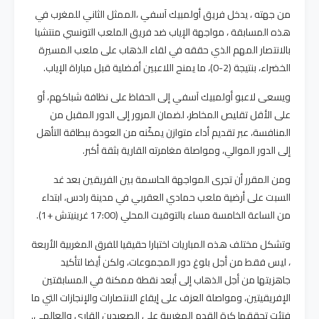
من جهته ، يدخل فريق أولمبيك آسفي ،الممثل الثاني للمغرب في
هذه المسابقة ، مواجهة الإياب ضد فريق الملعب التونسي منتشيا
بالانتصار المهم الذي حققه في لقاء الذهاب على ملعب المسيرة
الخضراء، بنتيجة (2-0)، ما يمنح اللاعبين أفضلية قبل مباراة الإياب.
ويسعى لاعبو أولمبيك آسفي إلى الحفاظ على نظافة شباكهم، أو
على الأقل تقليص المخاطر، لضمان المرور إلى الدور المقبل من
المنافسة، عبر تقديم أداء متوازن يمكّنه من العودة ببطاقة التأهل
إلى الدور الموالي، ومواصلة مغامرته القارية بثقة أكبر.
ومن المقرر أن تجرى المواجهة الحاسمة بين الفريقين بعد غد
السبت على أرضية ملعب حمادي العقربي في مدينة رادس، ابتداء
من الساعة الخامسة مساء بالتوقيت المحلي (17:00 غرينيتش +1).
وتشكل مختلف هذه المباريات اختبارا حقيقيا للفرق المغربية الأربعة
، ليس فقط من أجل بلوغ دور المجموعات، ولكن أيضا لتأكيد
جاهزيتها من أجل الذهاب إلى أبعد نقطة ممكنة في المسابقتين
الإفريقيتين، ومواصلة العزف على إيقاع الانتصارات والإنجازات التي ما
فتئت تحققها كرة القدم المغربية على الصعيدين القاري والعالمي.