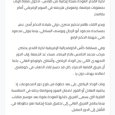
لكرة القدم، العودة بنتيجة إيجابية من طرابس ، لدخول مباراة الإياب
بمعنويات مرتفعة، وتعويض هزيمته في السوبر الإفريقي أمام
بيراميدز.
ويدير اللقاء طاقم تحكيم مصري دولي بقيادة الحكم أمين عمر،
بمساعدة محمود أبو الرجال ويوسف البساطي، بينما يتولى محمود
ناجي مهمة الحكم الرابع.
وفي مسابقة كأس الكونفدرالية الإفريقية لكرة القدم، يحتضن
مركب محمد الخامس بالدار البيضاء، مساء غد الجمعة ،إياب الدور
التمهيدي الثاني بين الوداد الرياضي، وأشانتي كوتوكو الغاني، علما
أن فريق القلعة الحمراء كان قد حسم لقاء الذهاب في كوماسي
لصالحه بهدف دون رد .
وبات الوداد الرياضي على بعد خطوة من بلوغ دور المجموعات، إذ
يكفيه التعادل أو الفوز، لضمان العبور ومواصلة رحلته في المنافسة
القارية التي يسعى الفريق خلالها للعودة بقوة بعد موسم متقلب،
بينما يطمح الفريق الغاني إلى تحقيق نتيجة إيجابية تعزز حظوظه في
التأهل إلى الدور المقبل.