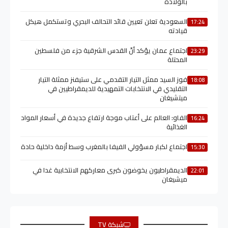
بالولادة
السعودية تعلن تعيين قائد التحالف البحري وتستكمل هيكل
17:24
قيادته
اجتماع عمان يؤكد أنّ القدس الشرقية جزء من فلسطين
23:29
المحتلة
فوز السيد ممثل التيار التقدمي على ستيفنز ممثلة التيار
18:08
التقليدي في الانتخابات التمهيدية للديمقراطيين في
ميتشيغان
الفاو: العالم على أعتاب موجة ارتفاع جديدة في أسعار المواد
16:24
الغذائية
اجتماع لكبار مسؤولي الفيفا بالمغرب وسط أزمة داخلية حادة
15:30
الديمقراطيون يخوضون كبرى معاركهم الانتخابية غدا في
22:01
ميشيغان
شبكة TV