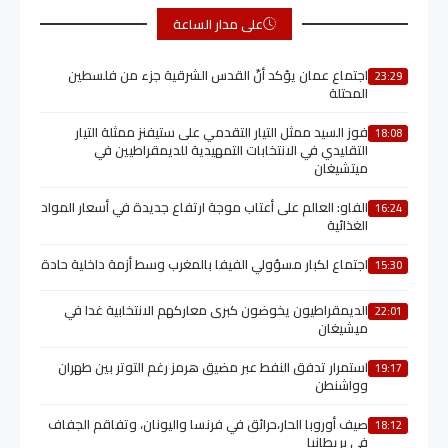
على مدار الساعة
اجتماع عمان يؤكد أنّ القدس الشرقية جزء من فلسطين
23:29
المحتلة
فوز السيد ممثل التيار التقدمي على ستيفنز ممثلة التيار
18:08
التقليدي في الانتخابات التمهيدية للديمقراطيين في
ميتشيغان
الفاو: العالم على أعتاب موجة ارتفاع جديدة في أسعار المواد
16:24
الغذائية
اجتماع لكبار مسؤولي الفيفا بالمغرب وسط أزمة داخلية حادة
15:30
الديمقراطيون يخوضون كبرى معاركهم الانتخابية غدا في
22:01
ميشيغان
استمرار تدفق النفط عبر مضيق هرمز رغم التوتر بين طهران
19:17
وواشنطن
صيف أوروبا الحار،حرائق في فرنسا واليونان، وتفاقم الجفاف
18:12
في بريطانيا