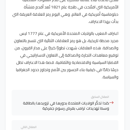
الأمريكية التي افتُتحت في طنجة عام 1821 تُعد أقدم منشأة
دبلوماسية أمريكية في العالم، وهي اليوم رمز للعلاقة العريقة التي
بدأت بهذا الاعتراف.
اعتراف المغرب بالولايات المتحدة الأمريكية في عام 1777 ليس
مجرد محطة تاريخية، بل هو رمز للعلاقات الثنائية التي تتسم بالتعاون
والصداقة. هذه العلاقات شهدت تطورًا كبيرًا على مدار القرون، من
توقيع معاهدات التجارة والصداقة إلى التعاون الاستراتيجي في
القضايا السياسية والاقتصادية والثقافية. قصة هذا الاعتراف تظل
درسًا خالدًا في كيفية بناء الجسور بين الأمم وتجاوز حدود الجغرافيا
والسياسة.
المقال السابق
كندا تذكّر الولايات المتحدة بدورها في تزويدها بالطاقة
وسط تهديدات ترامب بفرض رسوم جمركية
المقال التالي