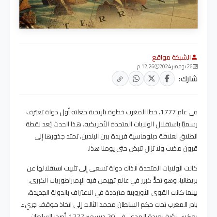
الشبكة مواقع
26 نوفمبر 2024
12:26 م
شارك:
في عام 1777، خطا المغرب خطوة تاريخية جعلته أول دولة تعترف
رسميًا باستقلال الولايات المتحدة الأمريكية. هذا الحدث يُعد نقطة
انطلاق لعلاقة دبلوماسية فريدة بين البلدين، تمتد جذورها إلى
قرون مضت ولا تزال تنبض حتى يومنا هذا.
كانت الولايات المتحدة آنذاك دولة تسعى إلى تثبيت استقلالها عن
بريطانيا، وهو تحدٍّ كبير في عالم تهيمن فيه الإمبراطوريات الكبرى.
بينما كانت القوى الأوروبية مترددة في الاعتراف بالدولة الجديدة،
بادر المغرب تحت حكم السلطان محمد الثالث إلى اتخاذ موقف جريء
يعكس رؤية بعيدة المدى. في 20 ديسمبر 1777، أصدر السلطان