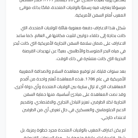
مرسومًا يعترف فيه رسميًا بالولايات المتحدة، فاتحًا بذلك موانئ
المغرب أمام السفن الأمريكية.
شكل هذا الاعتراف دفعة معنوية هائلة للولايات المتحدة، التي
كانت بحاجة إلى حلفاء دوليين لتثبيت مكانتها في العالم. كما ساعد
الاعتراف على ضمان سلامة السفن التجارية الأمريكية التي كانت تُبحر
في مياه البحر المتوسط والأطلسي، بعيدًا عن تهديدات القرصنة
البحرية التي كانت منتشرة في ذلك الوقت.
بعد سنوات قليلة، تم توقيع معاهدة السلام والصداقة المغربية
الأمريكية في عام 1786. هذه المعاهدة تُعتبر واحدة من أقدم
المعاهدات التي لا تزال سارية بين الولايات المتحدة وأي دولة أخرى.
وقد نصت المعاهدة على مبادئ أساسية، منها حماية السفن
التجارية لكلا الطرفين، تعزيز التبادل التجاري والاقتصادي، وتقديم
الدعم الدبلوماسي والعسكري في حال تعرض أي من الطرفين
لاعتداء خارجي.
لم يكن اعتراف المغرب بالولايات المتحدة مجرد خطوة رمزية، بل
شكل قاعدة لبناء علاقة متميزة على مدار السنوات. القنصلية