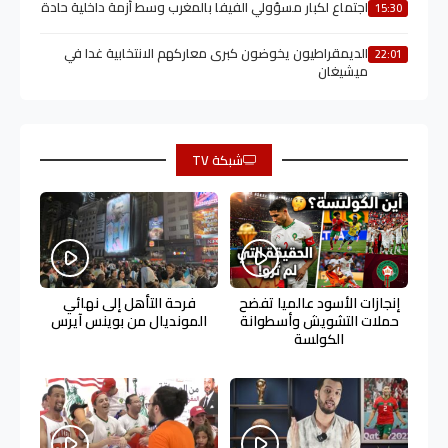
اجتماع لكبار مسؤولي الفيفا بالمغرب وسط أزمة داخلية حادة
15:30
الديمقراطيون يخوضون كبرى معاركهم الانتخابية غدا في
22:01
ميشيغان
شبكة TV
إنجازات الأسود عالميا تفضح
فرحة التأهل إلى نهائي
حملات التشويش وأسطوانة
المونديال من بوينس آيرس
الكولسة