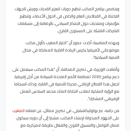
ويتضمن برنامج المكتب تنظيم دورات لتعزيز القدرات وورش للجهات
الفاعلة في القطاعين العام والخاص في الدول الأعضاء، وتنظيم
مؤتمرات ومنتديات حول الابتكار السياحي، بالإضافة إلى مسابقات
للشركات الناشئة على المستوى القاري.
وبهذه المناسبة، أكدت عمور أن “اختيار المغرب كأول مكتب
موضوعاتي لأفريقيا يكرس الريادة القارية للمملكة في مجال
التنمية السياحية”.
وأضافت الوزيرة، في تصريح للصحافة، أن “هذا المكتب سيعمل على
دعم برنامج 2030 لمنظمة الأمم المتحدة للسياحة من أجل إفريقيا،
لجعل هذا القطاع الإنتاجي محركا للتنمية في القارة، وذلك انسجاما
مع الرؤية الملكية لصاحب الجلالة الملك محمد السادس للعمل
الإفريقي المشترك”.
من جانبه، عبر بولوليكاشفيلي، في تصريح مماثل، عن امتنانه
للمغرب
على الجهود المبذولة لإنشاء المكتب، مشيرا إلى أن دوره سيكون
ضمان التواصل والتنسيق القوي والفعال بطريقة لامركزية مع