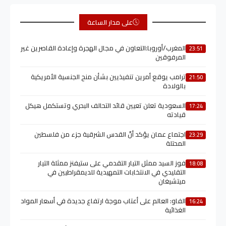
على مدار الساعة
المغرب/أوروبا:التعاون في مجال الهجرة وإعادة القاصرين غير
23:51
المرفوقين
ترامب يوقع أمرين تنفيذيين بشأن منح الجنسية الأمريكية
21:50
بالولادة
السعودية تعلن تعيين قائد التحالف البحري وتستكمل هيكل
17:24
قيادته
اجتماع عمان يؤكد أنّ القدس الشرقية جزء من فلسطين
23:29
المحتلة
فوز السيد ممثل التيار التقدمي على ستيفنز ممثلة التيار
18:08
التقليدي في الانتخابات التمهيدية للديمقراطيين في
ميتشيغان
الفاو: العالم على أعتاب موجة ارتفاع جديدة في أسعار المواد
16:24
الغذائية