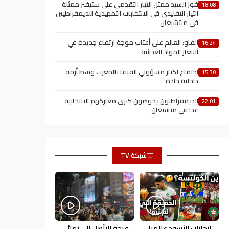
فوز السيد ممثل التيار التقدمي على ستيفنز ممثلة
18:08
التيار التقليدي في الانتخابات التمهيدية للديمقراطيين
في ميتشيغان
الفاو: العالم على أعتاب موجة ارتفاع جديدة في
16:24
أسعار المواد الغذائية
اجتماع لكبار مسؤولي الفيفا بالمغرب وسط أزمة
15:30
داخلية حادة
الديمقراطيون يخوضون كبرى معاركهم الانتخابية
22:01
غدا في ميشيغان
شبكة TV
إنجازات الأسود عالميا
فرحة التأهل إلى نهائي