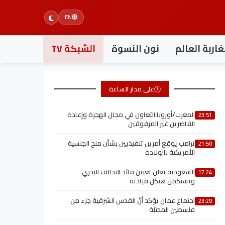
EN
اربة العالم
نون النسوة
الشبكة TV
على مدار الساعة
المغرب/أوروبا:التعاون في مجال الهجرة وإعادة
23:51
القاصرين غير المرفوقين
ترامب يوقع أمرين تنفيذيين بشأن منح الجنسية
21:50
الأمريكية بالولادة
السعودية تعلن تعيين قائد التحالف البحري
17:24
وتستكمل هيكل قيادته
اجتماع عمان يؤكد أنّ القدس الشرقية جزء من
23:29
فلسطين المحتلة