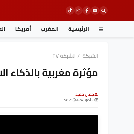
Ski
t
conten
الرئيسية
المغرب
أمريكا
الع
الشبكة
/
الشبكة TV
مؤثرة مغربية بالذكاء ا
جمال مفيد
23 أكتوبر 2024
8:23 م