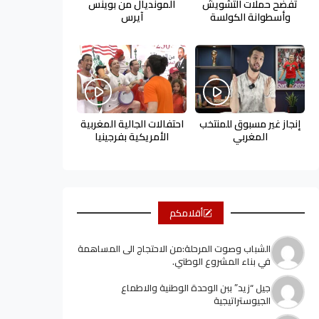
تفضح حملات التشويش
المونديال من بوينس
وأسطوانة الكولسة
آيرس
إنجاز غير مسبوق للمنتخب
احتفالات الجالية المغربية
المغربي
الأمريكية بفرجينيا
أقلامكم
الشباب وصوت المرحلة:من الاحتجاج الى المساهمة
في بناء المشروع الوطني.
جيل “زيد” ببن الوحدة الوطنية والاطماع
الجيوستراتيجية