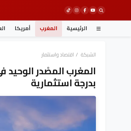
Ski
t
conten
الرئيسية
المغرب
أمريكا
الع
الشبكة
/
اقتصاد واستثمار
المغرب المصْدر الوحيد في
بدرجة استثمارية