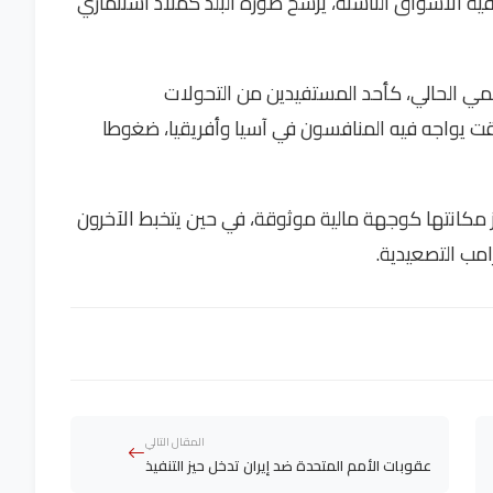
قية الأسواق الناشئة، يرسخ صورة البلد كملاذ استثماري
مي الحالي، كأحد المستفيدين من التحولات
وقت يواجه فيه المنافسون في آسيا وأفريقيا، ضغوطا
ز مكانتها كوجهة مالية موثوقة، في حين يتخبط الآخرون
مب التصعيدية.
المقال التالي
عقوبات الأمم المتحدة ضد إيران تدخل حيز التنفيذ