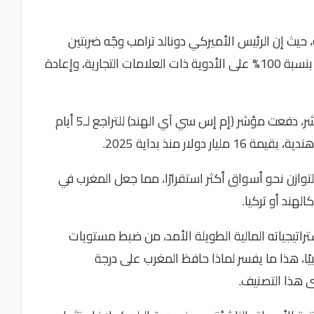
يث إن الرئيس الأميركي دونالد ترامب وجّه ضربتين
جديدتين لثقة المستثمرين، عبر قراره فرض رسوم بنسبة 100% على الأدوية ذات العلامات التجارية، وإعادة
هذه الإجراءات، التي تستهدف الهند بشكل مباشر، دفعت مؤشر (إم إس سي آي الهند) للتراجع لـ5 أيام
لار منذ بداية 2025.
توازن نحو أسواق أكثر استقرارًا، مما جعل المغرب في
هند أو تركيا.
تراتيجياته المالية الطويلة الأمد، من ضبط مستويات
ًا، هذا ما يفسر لماذا حافظ المغرب على درجة
 هذا التصنيف.