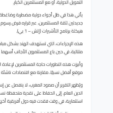
التمويل الدولية، أو مع المستثمرين الكبار.
يأتي هذا في ظل أجواء دولية مضطربة وضاغطة، ح
هيكلة برنامج التأشيرات (إتش – 1 بي).
متتالية، في حين باع المستثمرون الأجانب أسهما هندية، بقيمة 16 مليار دو
وأبرزت هذه التطورات حاجة المستثمرين لإعادة ال
موقع أفضل نسبيًا، مقارنة مع اقتصادات ناشئة كال
ويُظهر التقرير أن صمود المغرب، لا ينفصل عن إس
الدين العام، إلى الحفاظ على نقدية متحفظة نسبي
استثمارية، في وقت فقدت فيه دول أفريقية أخرى