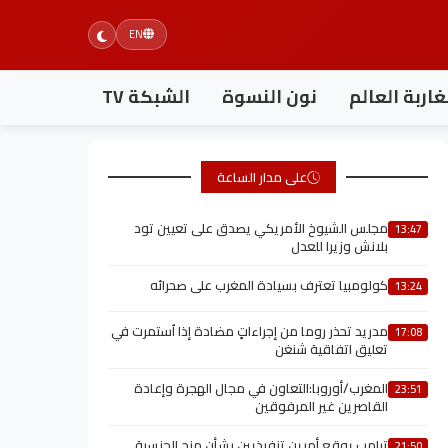
EN
اربة العالم
نون النسوة
الشبكة TV
على مدار الساعة
مجلس الشيوخ الأمريكي يصدق على تعيين تود
13:47
بلانش وزيرا للعدل
كولومبيا تعترف بسيادة المغرب على صحرائه
13:24
مدريد تحذر روما من إجراءاتٍ مضادة إذا اُستمرت في
17:08
تعليق اتفاقية شنغن
المغرب/أوروبا:التعاون في مجال الهجرة وإعادة
23:51
القاصرين غير المرفوقين
ترامب يوقع أمرين تنفيذيين بشأن منح الجنسية
21:50