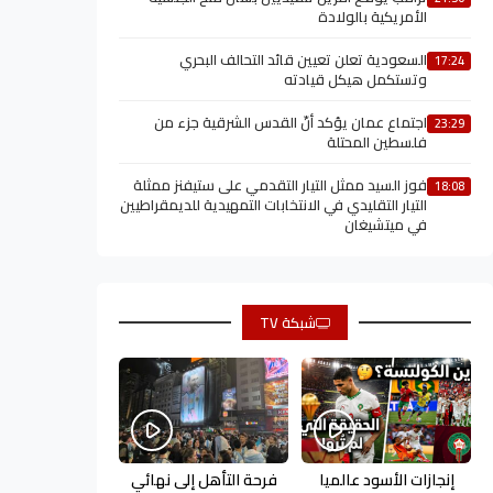
الأمريكية بالولادة
السعودية تعلن تعيين قائد التحالف البحري
17:24
وتستكمل هيكل قيادته
اجتماع عمان يؤكد أنّ القدس الشرقية جزء من
23:29
فلسطين المحتلة
فوز السيد ممثل التيار التقدمي على ستيفنز ممثلة
18:08
التيار التقليدي في الانتخابات التمهيدية للديمقراطيين
في ميتشيغان
شبكة TV
إنجازات الأسود عالميا
فرحة التأهل إلى نهائي