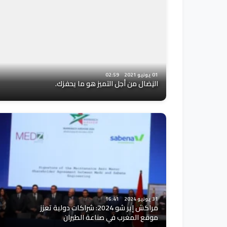
01 يونيو 2021
02:59
النِضال من أجل التميز هو ما يحفزك.
31 يونيو 2024
16:41
مراكش إير شو 2024: شراكات دولية تعزز
موقع المغرب في صناعة الطيران