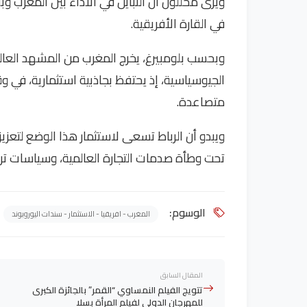
ويرى محللون أن التباين في الأداء بين المغرب وب
في القارة الأفريقية.
وبحسب بلومبيرغ، يخرج المغرب من المشهد العال
الجيوسياسية، إذ يحتفظ بجاذبية استثمارية، في 
متصاعدة.
ويبدو أن الرباط تسعى لاستثمار هذا الوضع لتعزي
تحت وطأة صدمات التجارة العالمية، وسياسات ترا
الوسوم:
المغرب - افريقيا - الاستثمار - سندات اليوروبوند
المقال السابق
تتويج الفيلم النمساوي “القمر” بالجائزة الكبرى
للمهرجان الدولي لفيلم المرأة بسلا