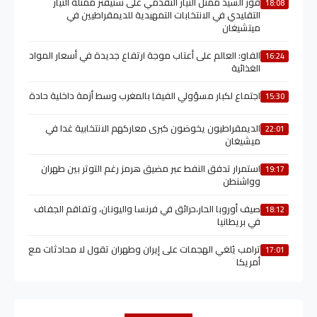
فوز السيد ممثل التيار التقدمي على ستيفنز ممثلة التيار
18:08
التقليدي في الانتخابات التمهيدية للديمقراطيين في
ميتشيغان
الفاو: العالم على أعتاب موجة ارتفاع جديدة في أسعار المواد
16:24
الغذائية
اجتماع لكبار مسؤولي الفيفا بالمغرب وسط أزمة داخلية حادة
15:30
الديمقراطيون يخوضون كبرى معاركهم الانتخابية غدا في
22:01
ميشيغان
استمرار تدفق النفط عبر مضيق هرمز رغم التوتر بين طهران
19:17
وواشنطن
صيف أوروبا الحار،حرائق في فرنسا واليونان، وتفاقم الجفاف
18:12
في بريطانيا
ترامب يُلغي الهجمات على إيران وطهران تقول لا محادثات مع
17:01
أمريكا