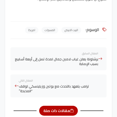
الوسوم:
البيت الابيض
المسيرات
امريكا
المقال السابق
برشلونة يعلن غياب لامين جمال لمدة تصل إلى أربعة أسابيع
بسبب الإصابة
المقال التالي
ترامب يتعهد بالتحدث مع بوتين وزيلينسكي لوقف
“المذبحة”
مقالات ذات صلة