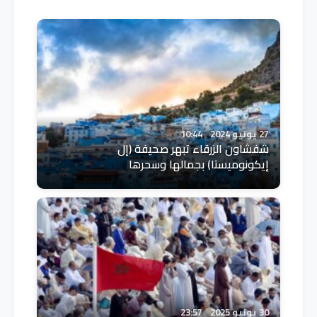
27 يونيو 2024
10:44
شفشاون الزرقاء تبهر صحيفة (إل
إيكونوميستا) بجمالها وسحرها
30 يونيو 2025
23:57