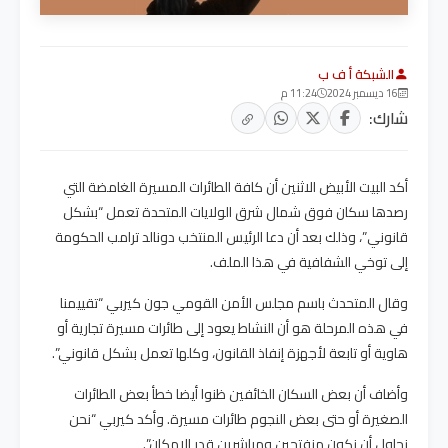
الشبكة أ ف ب
16 ديسمبر 2024
11:24 م
شارك:
أكد البيت الأبيض الاثنين أن كافة الطائرات المسيرة الغامضة التي
رصدها سكان فوق شمال شرق الولايات المتحدة تعمل “بشكل
قانوني”، وذلك بعد أن دعا الرئيس المنتخب دونالد ترامب الحكومة
إلى توخي الشفافية في هذا الملف.
وقال المتحدث باسم مجلس الأمن القومي جون كيربي “تقييمنا
في هذه المرحلة هو أن النشاط يعود إلى طائرات مسيرة تجارية أو
هاوية أو تابعة لأجهزة إنفاذ القانون، وكلها تعمل بشكل قانوني”.
وأضاف أن بعض السكان الخائفين ظنوا أيضا خطأ بعض الطائرات
الصغيرة أو حتى بعض النجوم طائرات مسيرة. وأكد كيربي “نحن
نحاول أن نكون منفتحين ومباشرين قدر الإمكان”.