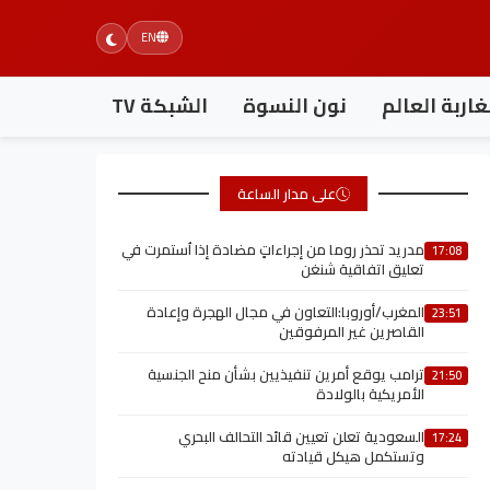
EN
اربة العالم
نون النسوة
الشبكة TV
على مدار الساعة
مدريد تحذر روما من إجراءاتٍ مضادة إذا اُستمرت في
17:08
تعليق اتفاقية شنغن
المغرب/أوروبا:التعاون في مجال الهجرة وإعادة
23:51
القاصرين غير المرفوقين
ترامب يوقع أمرين تنفيذيين بشأن منح الجنسية
21:50
الأمريكية بالولادة
السعودية تعلن تعيين قائد التحالف البحري
17:24
وتستكمل هيكل قيادته