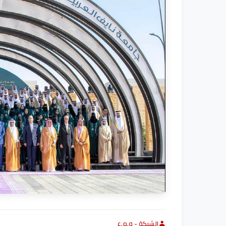
الشبكة - و.م.ع