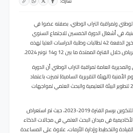
شارك:
لوطني ولمراقبة التراب الوطني، بصفته عضوا في
منية، في أشغال الدورة الخمسين للاجتماع السنوي
للمجلس الأعلى للجامعة، وفي الحفل الرسمي لتخرج الدفعة 42 لطالبات وطلبة الدراسات العليا لهذه
فترة الممتدة ما بين 12 و14 نونبر 2024.
المديرية العامة لمراقبة التراب الوطني أن الدورة
 الأمنية (الهيئة التقريرية السامية) تميزت باعتماد
الخطة الاستراتيجية الجديدة للجامعة 2025-2029 لتطوير البيئة التعليمية والبحث العلمي لمواجهات
كما تميزت بتقييم الاستراتيجية المرحلية السابقة للتكوين برسم الفترة 2019-2023، حيث تم استعراض
أكاديمية في ميدان البحث العلمي في مجالات الذكاء
 والقيادة والتخطيط وإدارة الأزمات، علاوة على المساعدة