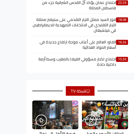
اجتماع عمان يؤكد أنّ القدس الشرقية جزء من
23:29
فلسطين المحتلة
فوز السيد ممثل التيار التقدمي على ستيفنز ممثلة
18:08
التيار التقليدي في الانتخابات التمهيدية للديمقراطيين
في ميتشيغان
الفاو: العالم على أعتاب موجة ارتفاع جديدة في
16:24
أسعار المواد الغذائية
اجتماع لكبار مسؤولي الفيفا بالمغرب وسط أزمة
15:30
داخلية حادة
شبكة TV
إنجازات الأسود عالميا
فرحة التأهل إلى نهائي