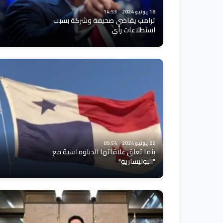
18 يونيو 2024
14:53
ترامب يقاضي صحيفة وشركة بسبب
استطلاعات رأي
22 يونيو 2024
09:54
بنما تعلق علاقاتها الدبلوماسية مع
"البوليساريو"