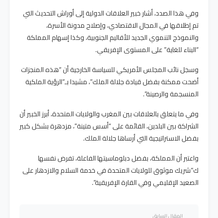
وفي هذا الصدد، أشار خبير العلاقات الدولية إلى أوراش التحديث التي
تم إطلاقها في المجال الاقتصادي، وإصلاح مدونة الأسرة،
والنموذج التنموي الجديد للأقاليم الجنوبية، وكذا إسهام المملكة
“البناء للغاية” على المستوى الإفريقي.
وسجل نائب المجلس الأمريكي للسياسة الخارجية أن “هذه المنجزات
أضحت ممكنة بفضل قيادة جلالة الملك”، مشيدا بـ”الرؤية الملكية
المنسجمة والرصينة”.
وفي ما يتعلق بالعلاقات بين المغرب والولايات المتحدة، أبرز الخبير أن
الشراكة بين البلدين، القائمة على “أسس متينة”، مزدهرة بشكل كبير
بفضل الاستراتيجية التي أرساها جلالة الملك.
واعتبر أن المملكة، بفضل دبلوماسيتها الفاعلة، تفرض نفسها
ك”شريك موثوق للولايات المتحدة في خدمة السلام والازدهار على
الصعيد الإقليمي وفي القارة الإفريقية”.
المقال السابق