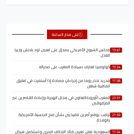
على مدار الساعة
مجلس الشيوخ الأمريكي يصدق على تعيين تود بلانش وزيرا
13:47
للعدل
كولومبيا تعترف بسيادة المغرب على صحرائه
13:24
مدريد تحذر روما من إجراءاتٍ مضادة إذا اُستمرت في تعليق
17:08
اتفاقية شنغن
المغرب/أوروبا:التعاون في مجال الهجرة وإعادة القاصرين غير
23:51
المرفوقين
ترامب يوقع أمرين تنفيذيين بشأن منح الجنسية الأمريكية
21:50
بالولادة
السعودية تعلن تعيين قائد التحالف البحري وتستكمل هيكل
17:24