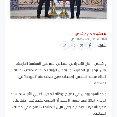
الشبكة من واشنطن
10 أغسطس 2024
1:02 ص
شارك:
واشنطن – قال نائب رئيس المجلس الأمريكي للسياسة الخارجية،
إيلان بيرمان، إن المغرب أنجز، بفضل الرؤية المتبصرة لصاحب الجلالة
الملك محمد السادس، إصلاحات كبرى جعلت منه “نموذجا” في
المنطقة
وأكد السيد بيرمان، في تصريح لوكالة المغرب العربي للأنباء، بمناسبة
الذكرى الـ25 لعيد العرش المجيد، أن المغرب يشهد تطورا حثيثا على
صعيد التنمية الاجتماعية، وفي تنزيل الإصلاحات المنجزة في مختلف
المجالات.