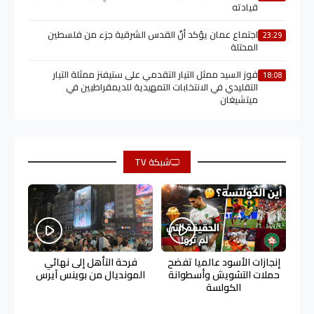
قيادته
اجتماع عمان يؤكد أنّ القدس الشرقية جزء من فلسطين
23:29
المحتلة
فوز السيد ممثل التيار التقدمي على ستيفنز ممثلة التيار
18:08
التقليدي في الانتخابات التمهيدية للديمقراطيين في
ميتشيغان
شبكة TV
إنجازات الأسود عالميا تفضح
فرحة التأهل إلى نهائي
حملات التشويش وأسطوانة
المونديال من بوينس آيرس
الكولسة