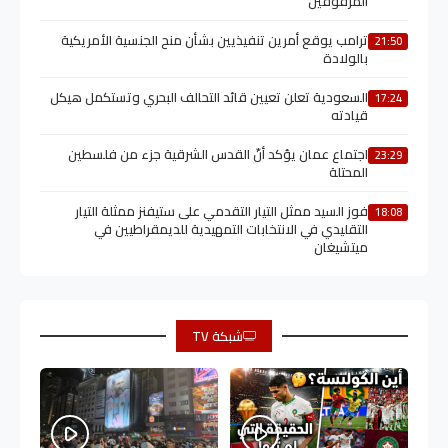
المرفوقين
ترامب يوقع أمرين تنفيذيين بشأن منح الجنسية الأمريكية
21:50
بالولادة
السعودية تعلن تعيين قائد التحالف البحري وتستكمل هيكل
17:24
قيادته
اجتماع عمان يؤكد أنّ القدس الشرقية جزء من فلسطين
23:29
المحتلة
فوز السيد ممثل التيار التقدمي على ستيفنز ممثلة التيار
18:08
التقليدي في الانتخابات التمهيدية للديمقراطيين في
ميتشيغان
شبكة TV