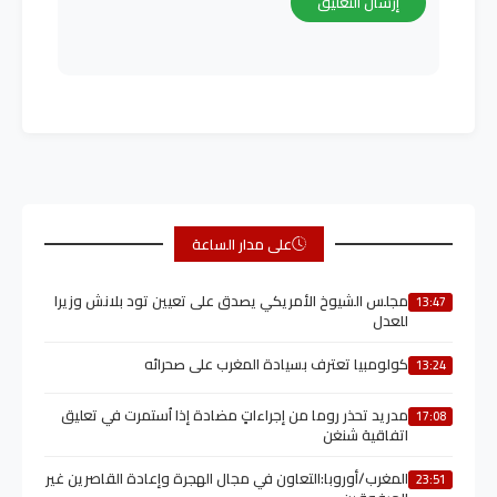
على مدار الساعة
مجلس الشيوخ الأمريكي يصدق على تعيين تود بلانش وزيرا
13:47
للعدل
كولومبيا تعترف بسيادة المغرب على صحرائه
13:24
مدريد تحذر روما من إجراءاتٍ مضادة إذا اُستمرت في تعليق
17:08
اتفاقية شنغن
المغرب/أوروبا:التعاون في مجال الهجرة وإعادة القاصرين غير
23:51