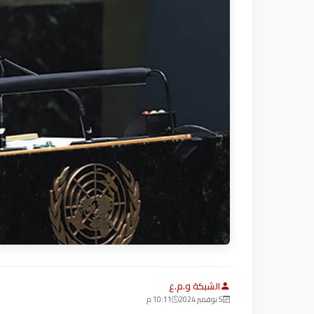
الشبكة و.م.ع
5 نوفمبر 2024
10:11 م