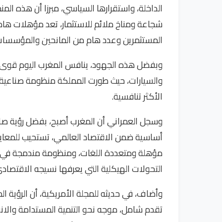
الداخلة، واستقرارها السياسي، مبرزا أن هذه الم
شجاعة ومناخ ملائم للاستثمار، تعد مؤهلات هامة
المستثمرين وعدد هام من المانحين والمؤسسات ال
وبفضل هذه الجهود، ينافس المغرب اليوم قوى ا
والسيارات، حيث طورت المملكة منظومة صناعية
الأكثر تنافسية.
وسجل العمراني أن المغرب أصبح، بفضل رؤية صا
أساسية ضمن الاقتصاد العالمي، تستحيب للمعايير
مؤهلة ومتعددة اللغات، ومنظومة مندمجة في ا
التحولات الهيكلية التي يعرفها نسيجه الاقتصاد
وأضاف، في حديثه للمجلة الأمريكية، أن الرؤية ال
تقدم شامل، موجه نحو التنمية المستدامة والانف