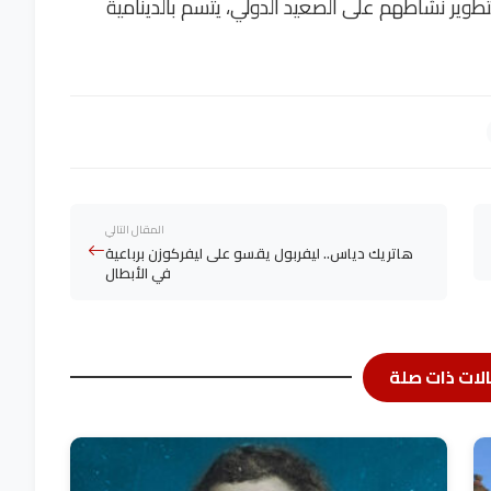
طوير نشاطهم على الصعيد الدولي، يتسم بالدينامية
المقال التالي
هاتريك دياس.. ليفربول يقسو على ليفركوزن برباعية
في الأبطال
لات ذات صلة