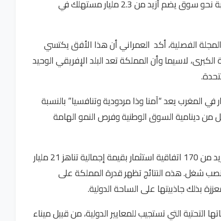
مثالية من أجل التوسع على الصعيد الدولي، وبوابة نحو سوق يضم أزيد من 2.3 مليار مستهلك في
 المجلة الفصلية، أكد العمراني أن هذا الأفق يكتسي
 الكبرى، لاسيما وأن المملكة تعد البلد الإفريقي الوحيد
تحدة.
 في المغرب يعد “آمنا وذا مردودية وتنافسيا” بالنسبة
من دينامية السوق الوطنية وفرص النمو الهامة
ففي الفترة ما بين 2021 و2024، أبرم المغرب أزيد من 170 اتفاقية استثمار بقيمة إجمالية تناهز 21 مليار
ساهم في إحداث أزيد من 115 ألف منصب شغل. هذه النتائج تظهر قدرة المملكة على
ززة بذلك جاذبيتها على الساحة الدولية.
 التحتية التي تستجيب للمعايير الدولية، من قبيل ميناء