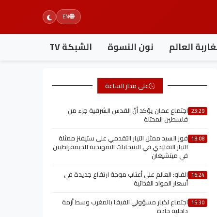
EN
اربة العالم
نون النسوة
الشبكة TV
على مدار الساعة
اجتماع عمان يؤكد أنّ القدس الشرقية جزء من
23:29
فلسطين المحتلة
فوز السيد ممثل التيار التقدمي على ستيفنز ممثلة
18:08
التيار التقليدي في الانتخابات التمهيدية للديمقراطيين
في ميتشيغان
الفاو: العالم على أعتاب موجة ارتفاع جديدة في
16:24
أسعار المواد الغذائية
اجتماع لكبار مسؤولي الفيفا بالمغرب وسط أزمة
15:30
داخلية حادة