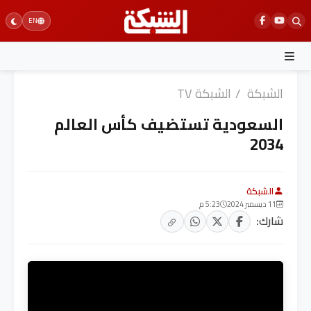
Ski
EN
t
conten
الشبكة
/
الشبكة TV
السعودية تستضيف كأس العالم
2034
الشبكة
11 ديسمبر 2024
5:23 م
شارك: