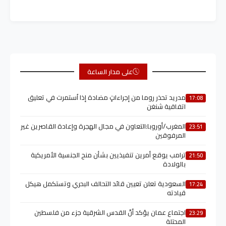
على مدار الساعة
مدريد تحذر روما من إجراءاتٍ مضادة إذا اُستمرت في تعليق
17:08
اتفاقية شنغن
المغرب/أوروبا:التعاون في مجال الهجرة وإعادة القاصرين غير
23:51
المرفوقين
ترامب يوقع أمرين تنفيذيين بشأن منح الجنسية الأمريكية
21:50
بالولادة
السعودية تعلن تعيين قائد التحالف البحري وتستكمل هيكل
17:24
قيادته
اجتماع عمان يؤكد أنّ القدس الشرقية جزء من فلسطين
23:29
المحتلة