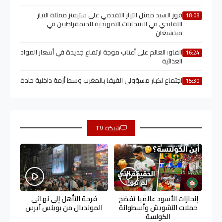
فوز السيد ممثل التيار التقدمي على ستيفنز ممثلة التيار
18:08
التقليدي في الانتخابات التمهيدية للديمقراطيين في
ميتشيغان
الفاو: العالم على أعتاب موجة ارتفاع جديدة في أسعار المواد
16:24
الغذائية
اجتماع لكبار مسؤولي الفيفا بالمغرب وسط أزمة داخلية حادة
15:30
شبكة TV
إنجازات الأسود عالميا تفضح
فرحة التأهل إلى نهائي
حملات التشويش وأسطوانة
المونديال من بوينس آيرس
الكولسة