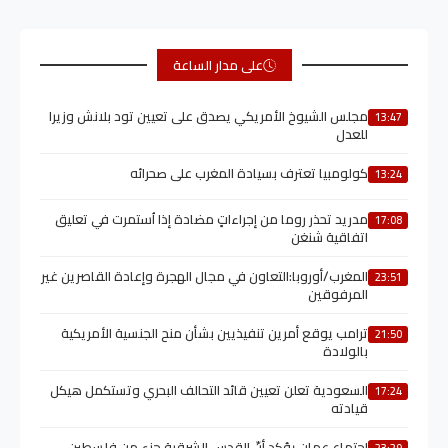
على مدار الساعة
مجلس الشيوخ الأمريكي يصدق على تعيين تود بلانش وزيرا
13:47
للعدل
كولومبيا تعترف بسيادة المغرب على صحرائه
13:24
مدريد تحذر روما من إجراءاتٍ مضادة إذا اُستمرت في تعليق
17:08
اتفاقية شنغن
المغرب/أوروبا:التعاون في مجال الهجرة وإعادة القاصرين غير
23:51
المرفوقين
ترامب يوقع أمرين تنفيذيين بشأن منح الجنسية الأمريكية
21:50
بالولادة
السعودية تعلن تعيين قائد التحالف البحري وتستكمل هيكل
17:24
قيادته
اجتماع عمان يؤكد أنّ القدس الشرقية جزء من فلسطين