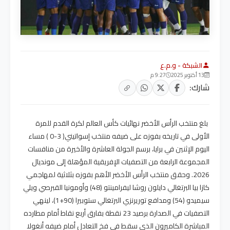
الشبكة - و.م.ع
13 أكتوبر 2025
9:27 م
شارك:
بلغ منتخب الرأس الأخضر نهائيات كأس العالم لكرة القدم للمرة
الأولى في تاريخه بفوزه على ضيفه منتخب إسواتيني( 3-0 ) مساء
اليوم الإثنين في برايا، برسم الجولة العاشرة والأخيرة من منافسات
المجموعة الرابعة من التصفيات الإفريقية المؤهلة إلى مونديال
2026. وحقق منتخب الرأس الأخضر الأهم بفوزه بثلاثية لمهاجمي
كازا بيا البرتغالي دايلون روشا ليفرامينتو (48) وأومونيا القبرصي ويلي
سيميدو (54) ومدافع توريرنزي البرتغالي ستوبيرا (90+1)، لينهي
التصفيات في الصدارة برصيد 23 نقطة بفارق أربع نقاط أمام مطارده
المباشرة الكاميرون الذي سقط في فخ التعادل أمام ضيفه أنغولا