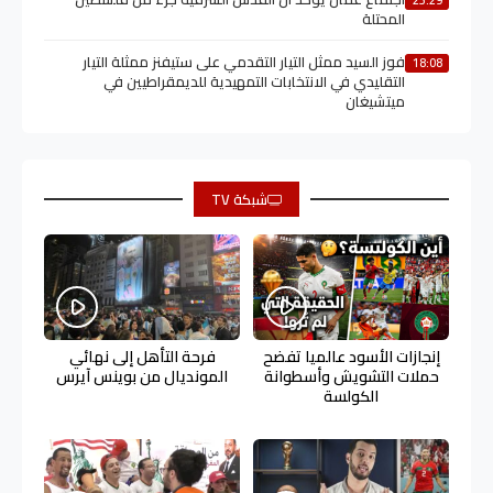
23:29
المحتلة
فوز السيد ممثل التيار التقدمي على ستيفنز ممثلة التيار
18:08
التقليدي في الانتخابات التمهيدية للديمقراطيين في
ميتشيغان
شبكة TV
إنجازات الأسود عالميا تفضح
فرحة التأهل إلى نهائي
حملات التشويش وأسطوانة
المونديال من بوينس آيرس
الكولسة