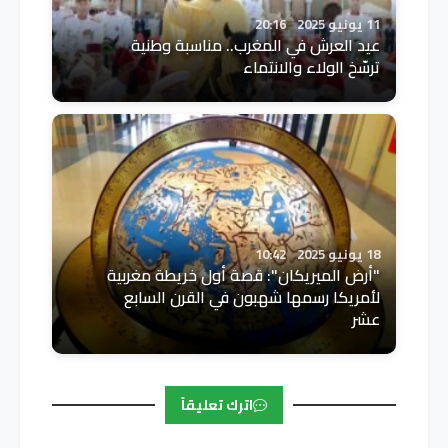
11 يونيو 2025
20:16
عيد العرش في المغرب.. مناسبة وطنية
ترسّخ الولاء والانتماء
18 يونيو 2025
10:42
"أرض الميريكان": قصة أول خريطة مغربية
لأمريكا رسمها شهبون في القرن السابع
عشر
اترك تعليقاً