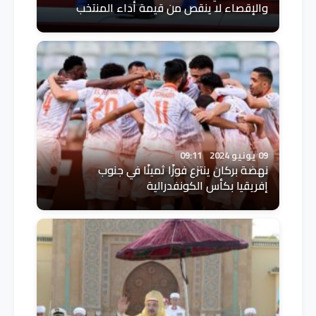
والإقصاء لا ينقص من قيمة أداء المنتخب
09 يونيو 2024
09:11
نهضة بركان ينتزع فوزًا ثمينًا في جنوب
إفريقيا بكأس الكونفدرالية