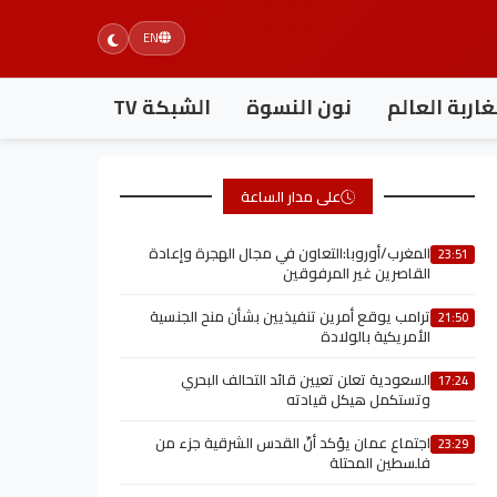
EN
اربة العالم
نون النسوة
الشبكة TV
على مدار الساعة
المغرب/أوروبا:التعاون في مجال الهجرة وإعادة
23:51
القاصرين غير المرفوقين
ترامب يوقع أمرين تنفيذيين بشأن منح الجنسية
21:50
الأمريكية بالولادة
السعودية تعلن تعيين قائد التحالف البحري
17:24
وتستكمل هيكل قيادته
اجتماع عمان يؤكد أنّ القدس الشرقية جزء من
23:29
فلسطين المحتلة