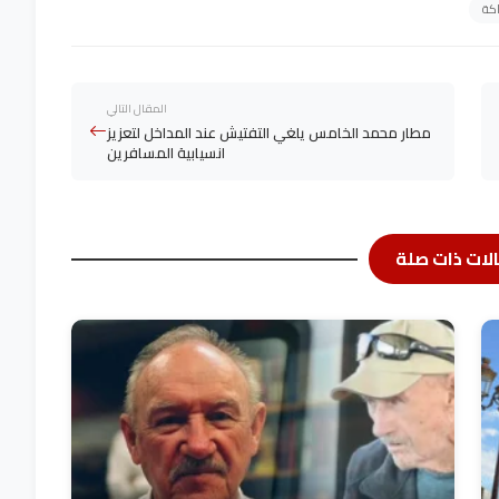
كة
المقال التالي
مطار محمد الخامس يلغي التفتيش عند المداخل لتعزيز
انسيابية المسافرين
لات ذات صلة