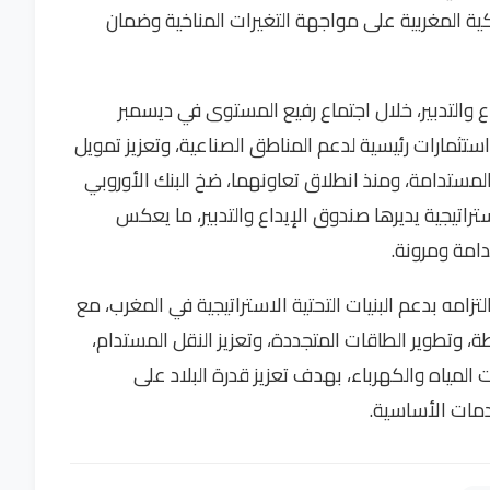
كية المغربية على مواجهة التغيرات المناخية وضمان
ع والتدبير، خلال اجتماع رفيع المستوى في ديسمبر
ئة استثمارات رئيسية لدعم المناطق الصناعية، وتعزيز تمويل
لمستدامة، ومنذ انطلاق تعاونهما، ضخ البنك الأوروبي
 في مشاريع استراتيجية يديرها صندوق الإيداع والتدبير، ما يعكس
دامة ومرونة.
واصل البنك الأوروبي للاستثمار في عام 2025 التزامه بدعم البنيات التحتية الاستراتيجية في المغرب، مع
 وتطوير الطاقات المتجددة، وتعزيز النقل المستدام،
لمياه والكهرباء، بهدف تعزيز قدرة البلاد على
دمات الأساسية.