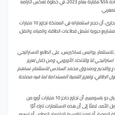
بتمويل يبلغ 500 مليون أورو خلال عام 2024، بزيادة 56% مقارنة بعام 2023، في خطوة تعكس التزامه
لمغربي.
وأفاد البنك، في بيان حول حصيلة أنشطته للعام الجاري، أن حجم استثماراته في المملكة تجاوز 10 مليارات
مشاريع حيوية تشمل قطاعات الطاقة، والمياه، والنقل،
للاستثمار، يوانيس تساكيريس، على الطابع الاستراتيجي
ستراتيجي لنا وللاتحاد الأوروبي، ومن خلال تعزيز
ع والتدبير وصندوق محمد السادس للاستثمار، نساهم
تحول الطاقي، وتعزيز التنمية المستدامة لما فيه مصلحة
من جانبه، أكد رئيس ممثلية البنك في المغرب، أدريان دو باسومبيير، أن تجاوز حاجز 10 مليارات أورو من
الأمد، لافتًا إلى أن هذه الاستثمارات تترك أثرًا
يومية، أو تعزيز تنافسية الاقتصاد الوطني، أو تسريع