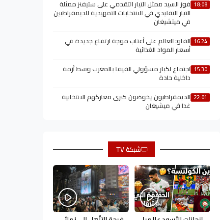
فوز السيد ممثل التيار التقدمي على ستيفنز ممثلة
18:08
التيار التقليدي في الانتخابات التمهيدية للديمقراطيين
في ميتشيغان
الفاو: العالم على أعتاب موجة ارتفاع جديدة في
16:24
أسعار المواد الغذائية
اجتماع لكبار مسؤولي الفيفا بالمغرب وسط أزمة
15:30
داخلية حادة
الديمقراطيون يخوضون كبرى معاركهم الانتخابية
22:01
غدا في ميشيغان
شبكة TV
إنجازات الأسود عالميا
فرحة التأهل إلى نهائي