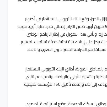
ال الحوز، وقع البنك الأوروبي للاستثمار في أكتوبر
2024 على الشريحة الأولى من تمويل بقيمة 500 مليون أورو، ضمن التزام إجمالي قدره مليار أورو، موجه
رة، ويأتي هذا التمويل في إطار البرنامج الوطني
يث يركز على إنشاء بنية تحتية حديثة تستجيب للمعايير
نسجامًا مع الشراكة الخضراء بين المغرب والاتحاد
 بالمناطق القروية، أطلق البنك الأوروبي للاستثمار
الوطنية والتعليم الأولي والرياضة، برنامج دعم تقني
بقيمة 6 ملايين أورو على مدى خمس سنوات، يهدف إلى بناء وإعادة تأهيل 150 مؤسسة تعليمية
 الوطني للسكك الحديدية لوضع استراتيجية للصمود