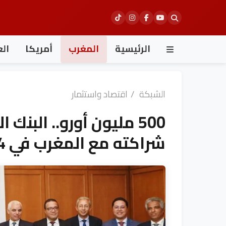
Ski
t
conten
الرئيسية
المغرب
أمريكا
الع
الشبكة
/
اقتصاد واستثمار
500 مليون أورو.. البنك 
شراكته مع المغرب في 2024