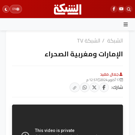
Ski
EN
t
conten
الشبكة
/
الشبكة TV
الإمارات ومغربية الصحراء
جمال مفيد
17 أكتوبر 2024
12:57 م
شارك: