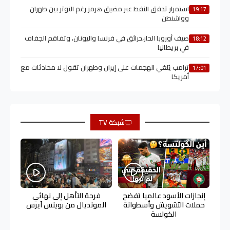
استمرار تدفق النفط عبر مضيق هرمز رغم التوتر بين طهران
19:17
وواشنطن
صيف أوروبا الحار،حرائق في فرنسا واليونان، وتفاقم الجفاف
18:12
في بريطانيا
ترامب يُلغي الهجمات على إيران وطهران تقول لا محادثات مع
17:01
أمريكا
شبكة TV
إنجازات الأسود عالميا تفضح
فرحة التأهل إلى نهائي
حملات التشويش وأسطوانة
المونديال من بوينس آيرس
الكولسة