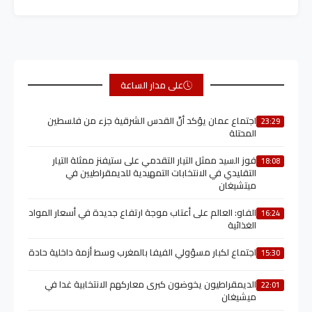
على مدار الساعة
اجتماع عمان يؤكد أنّ القدس الشرقية جزء من فلسطين
23:29
المحتلة
فوز السيد ممثل التيار التقدمي على ستيفنز ممثلة التيار
18:08
التقليدي في الانتخابات التمهيدية للديمقراطيين في
ميتشيغان
الفاو: العالم على أعتاب موجة ارتفاع جديدة في أسعار المواد
16:24
الغذائية
اجتماع لكبار مسؤولي الفيفا بالمغرب وسط أزمة داخلية حادة
15:30
الديمقراطيون يخوضون كبرى معاركهم الانتخابية غدا في
22:01
ميشيغان