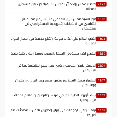
اجتماع عمان يؤكد أنّ القدس الشرقية جزء من فلسطين
23:29
المحتلة
فوز السيد ممثل التيار التقدمي على ستيفنز ممثلة التيار
18:08
التقليدي في الانتخابات التمهيدية للديمقراطيين في
ميتشيغان
الفاو: العالم على أعتاب موجة ارتفاع جديدة في أسعار المواد
16:24
الغذائية
اجتماع لكبار مسؤولي الفيفا بالمغرب وسط أزمة داخلية حادة
15:30
الديمقراطيون يخوضون كبرى معاركهم الانتخابية غدا في
22:01
ميشيغان
استمرار تدفق النفط عبر مضيق هرمز رغم التوتر بين طهران
19:17
وواشنطن
صيف أوروبا الحار،حرائق في فرنسا واليونان، وتفاقم الجفاف
18:12
في بريطانيا
ترامب يُلغي الهجمات على إيران وطهران تقول لا محادثات مع
17:01
أمريكا