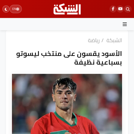
Ski
EN
t
conten
الشبكة
/
رياضة
الأسود يقسون على منتخب ليسوتو
بسباعية نظيفة