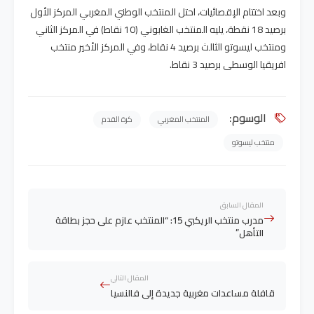
وبعد اختتام الإقصائيات، احتل المنتخب الوطني المغربي المركز الأول
برصيد 18 نقطة، يليه المنتخب الغابوني (10 نقاط) في المركز الثاني
ومنتخب ليسوتو الثالث برصيد 4 نقاط، وفي المركز الأخير منتخب
افريقيا الوسطى برصيد 3 نقاط.
الوسوم:
المنتخب المغربي
كرة القدم
منتخب ليسوتو
المقال السابق
مدرب منتخب الريكبي 15: “المنتخب عازم على حجز بطاقة
التأهل”
المقال التالي
قافلة مساعدات مغربية جديدة إلى فالنسيا