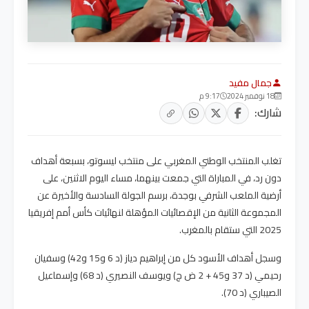
جمال مفيد
18 نوفمبر 2024
9:17 م
شارك:
تغلب المنتخب الوطني المغربي على منتخب ليسوتو، بسبعة أهداف
دون رد، في المباراة التي جمعت بينهما، مساء اليوم الاثنين، على
أرضية الملعب الشرفي بوجدة، برسم الجولة السادسة والأخيرة عن
المجموعة الثانية من الإقصائيات المؤهلة لنهائيات كأس أمم إفريقيا
2025 التي ستقام بالمغرب.
وسجل أهداف الأسود كل من إبراهيم دياز (د 6 و15 و42) وسفيان
رحيمي (د 37 و45 + 2 ض ج) ويوسف النصيري (د 68) وإسماعيل
الصيباري (د 70).