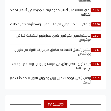
ميتشيغان
الفاو: العالم على أعتاب موجة ارتفاع جديدة في أسعار المواد
16:24
الغذائية
اجتماع لكبار مسؤولي الفيفا بالمغرب وسط أزمة داخلية حادة
15:30
الديمقراطيون يخوضون كبرى معاركهم الانتخابية غدا في
22:01
ميشيغان
استمرار تدفق النفط عبر مضيق هرمز رغم التوتر بين طهران
19:17
وواشنطن
صيف أوروبا الحار،حرائق في فرنسا واليونان، وتفاقم الجفاف
18:12
في بريطانيا
ترامب يُلغي الهجمات على إيران وطهران تقول لا محادثات مع
17:01
أمريكا
شبكة TV