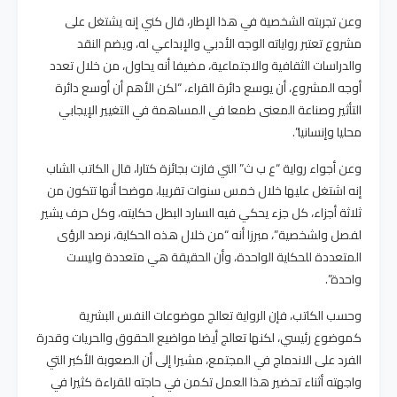
وعن تجربته الشخصية في هذا الإطار، قال كني إنه يشتغل على
مشروع تعتبر رواياته الوجه الأدبي والإبداعي له، ويضم النقد
والدراسات الثقافية والاجتماعية، مضيفا أنه يحاول، من خلال تعدد
أوجه المشروع، أن يوسع دائرة القراء، “لكن الأهم أن أوسع دائرة
التأثير وصناعة المعنى طمعا في المساهمة في التغيير الإيجابي
محليا وإنسانيا”.
وعن أجواء رواية “ع ب ث” التي فازت بجائزة كتارا، قال الكاتب الشاب
إنه اشتغل عليها خلال خمس سنوات تقريبا، موضحا أنها تتكون من
ثلاثة أجزاء، كل جزء يحكي فيه السارد البطل حكايته، وكل حرف يشير
لفصل ولشخصية”، مبرزا أنه “من خلال هذه الحكاية، نرصد الرؤى
المتعددة للحكاية الواحدة، وأن الحقيقة هي متعددة وليست
واحدة”.
وحسب الكاتب، فإن الرواية تعالج موضوعات النفس البشرية
كموضوع رئيسي، لكنها تعالج أيضا مواضيع الحقوق والحريات وقدرة
الفرد على الاندماج في المجتمع، مشيرا إلى أن الصعوبة الأكبر التي
واجهته أثناء تحضير هذا العمل تكمن في حاجته للقراءة كثيرا في