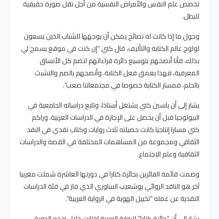
تخصص علم النفس والأمراض النفسية من أجل نقل صورة حقيقية
للبطل.
وحول ما إذا كانت له نصائح يمكن أن يوجهها للشباب الذين يسعون
لولوج عالم الكتابة والتأليف، قال كني “إن كنت في موقع يسمح لي
بذلك، فأنا أنصحهم بتوسيع دائرة قراءاتهم لتضم كل الأنساق
المعرفية، فهذا يعمق فعل الكتابة، وأنصحهم بالصبر والتشبث
بالحلم، فمسار الكتابة خصوصا في مجتمعاتنا صعب”.
يشار إلى أن ياسين كني يشتغل أستاذا، وتابع دراساته الجامعية في
البيولوجيا قبل أن يحصل على الإجازة في الدراسات العربية. وراكم
كني مسارا إنتاجيا كانت حصيلته ثلاث روايات وكتاب نقدي في النقد
الثقافي ومجموعة من المساهمات المختلفة في القصة والدراسات
الثقافية وعلم الاجتماع.
وضمت قائمة الفائزين بجائزة كتارا في دورتها العاشرة شملت مغربيا
آخر هو الناقد الروائي بوشعيب الساوري الذي فاز في فئة الدراسات
النقدية عن عمله “تخييل الهوية في الرواية العربية”.
يشار الى أن “جائزة كتارا” للرواية العربية اختارت خلال هذه الدورة