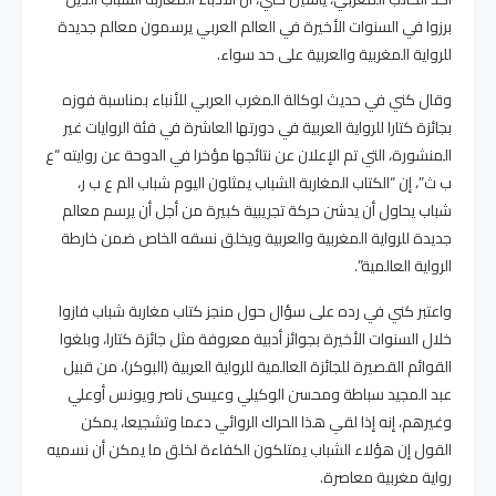
برزوا في السنوات الأخيرة في العالم العربي يرسمون معالم جديدة
للرواية المغربية والعربية على حد سواء.
وقال كني في حديث لوكالة المغرب العربي للأنباء بمناسبة فوزه
بجائزة كتارا للرواية العربية في دورتها العاشرة في فئة الروايات غير
المنشورة، التي تم الإعلان عن نتائجها مؤخرا في الدوحة عن روايته “ع
ب ث”، إن “الكتاب المغاربة الشباب يمثلون اليوم شباب الم ع ب ر،
شباب يحاول أن يدشن حركة تجريبية كبيرة من أجل أن يرسم معالم
جديدة للرواية المغربية والعربية ويخلق نسقه الخاص ضمن خارطة
الرواية العالمية”.
واعتبر كني في رده على سؤال حول منجز كتاب مغاربة شباب فازوا
خلال السنوات الأخيرة بجوائز أدبية معروفة مثل جائزة كتارا، وبلغوا
القوائم القصيرة للجائزة العالمية للرواية العربية (البوكر)، من قبيل
عبد المجيد سباطة ومحسن الوكيلي وعيسى ناصر ويونس أوعلي
وغيرهم، إنه إذا لقي هذا الحراك الروائي دعما وتشجيعا، يمكن
القول إن هؤلاء الشباب يمتلكون الكفاءة لخلق ما يمكن أن نسميه
رواية مغربية معاصرة.