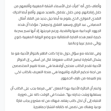
وأضاف كني أنه “قرأت لجل الأسماء الشابة المغربية وأتابعهم من
خلال إنتاجاتهم، ومن خلال علاقتي بالعديد منهم. وأتابع أيضا الحراك
النقدي الموازي الذي يقوم به أيضا جيل جديد من النقاد أمثال
المصباحي عبد الرزاق وسعيد الفلاق وغيرهم”، مؤكدا أن هذه
الجهود الإبداعية منها والنقدية، ورغم فرديتها، إلا أنها تسير بسرعة
كبيرة لتعبر هذه الفترة الانتقالية نحو وضع الرواية المغربية كنوع
روائي مميز عربيا وعالميا.
وفي تفاعله مع سؤال حول ما إذا كانت الظفر بالجوائز الأدبية هو ما
يشكل الشرارة ليصبح الكاتب معروفا، قال ابن آسفي، إن الجوائز
الأدبية تقدم للكاتب منحتين أولاهما هي منحة تقييم المختصصين
من لجنة تحكيم الجائزة، وثانيهما هي منحة التعريف بالكاتب لكي
يتم تقييمه من طرف الجمهور.
واعتبر أن الجائزة الأدبية بهذا المعنى “هي فرصة يجب على الكاتب أن
يستغلها ويثبت جدارته بها”، مشددا في الوقت ذاته على ضرورة
الانتباه إلى أن لكل كاتب رهانه، فهناك من له مشروع يجلب قارئا
نوعيا، وهناك من تضمن له كتاباته انتشارا جماهيريا.