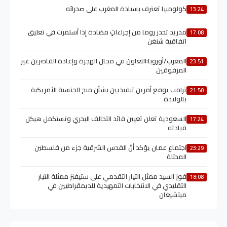
كولومبيا تعترف بسيادة المغرب على صحرائه
13:24
مدريد تحذر روما من إجراءاتٍ مضادة إذا اُستمرت في تعليق
17:08
اتفاقية شنغن
المغرب/أوروبا:التعاون في مجال الهجرة وإعادة القاصرين غير
23:51
المرفوقين
ترامب يوقع أمرين تنفيذيين بشأن منح الجنسية الأمريكية
21:50
بالولادة
السعودية تعلن تعيين قائد التحالف البحري وتستكمل هيكل
17:24
قيادته
اجتماع عمان يؤكد أنّ القدس الشرقية جزء من فلسطين
23:29
المحتلة
فوز السيد ممثل التيار التقدمي على ستيفنز ممثلة التيار
18:08
التقليدي في الانتخابات التمهيدية للديمقراطيين في
ميتشيغان