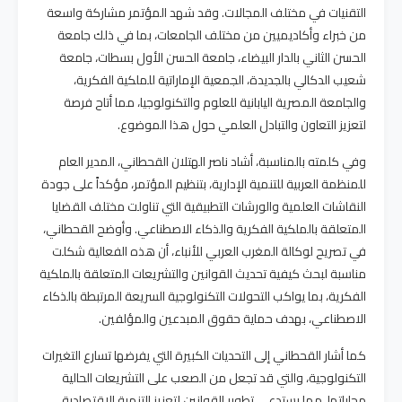
التقنيات في مختلف المجالات. وقد شهد المؤتمر مشاركة واسعة
من خبراء وأكاديميين من مختلف الجامعات، بما في ذلك جامعة
الحسن الثاني بالدار البيضاء، جامعة الحسن الأول بسطات، جامعة
شعيب الدكالي بالجديدة، الجمعية الإماراتية للملكية الفكرية،
والجامعة المصرية اليابانية للعلوم والتكنولوجيا، مما أتاح فرصة
لتعزيز التعاون والتبادل العلمي حول هذا الموضوع.
وفي كلمته بالمناسبة، أشاد ناصر الهتلان القحطاني، المدير العام
للمنظمة العربية للتنمية الإدارية، بتنظيم المؤتمر، مؤكداً على جودة
النقاشات العلمية والورشات التطبيقية التي تناولت مختلف القضايا
المتعلقة بالملكية الفكرية والذكاء الاصطناعي. وأوضح القحطاني،
في تصريح لوكالة المغرب العربي للأنباء، أن هذه الفعالية شكلت
مناسبة لبحث كيفية تحديث القوانين والتشريعات المتعلقة بالملكية
الفكرية، بما يواكب التحولات التكنولوجية السريعة المرتبطة بالذكاء
الاصطناعي، بهدف حماية حقوق المبدعين والمؤلفين.
كما أشار القحطاني إلى التحديات الكبيرة التي يفرضها تسارع التغيرات
التكنولوجية، والتي قد تجعل من الصعب على التشريعات الحالية
مجاراتها، مما يستدعي تطوير القوانين لتعزيز التنمية الاقتصادية