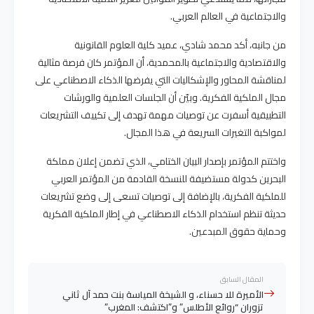
والاجتماعية في العالم العربي.
من جانبه، أكد محمد شادي، عميد كلية العلوم القانونية
والاقتصادية والاجتماعية بالمحمدية، أن المؤتمر كان فرصة مثالية
لمناقشة المحاور والإشكاليات التي يفرضها الذكاء الاصطناعي على
مجال الملكية الفكرية. وبيّن أن الجلسات العلمية والورشات
التطبيقية أسفرت عن توصيات مهمة تهدف إلى تكييف التشريعات
لمواكبة التغيرات السريعة في هذا المجال.
واختتم المؤتمر بإصدار البيان الختامي، الذي تضمن إعلان مملكة
البحرين كدولة مستضيفة للنسخة القادمة من المؤتمر العربي
للملكية الفكرية، بالإضافة إلى توصيات تسعى إلى وضع تشريعات
حديثة تنظم استخدام الذكاء الاصطناعي في إطار الملكية الفكرية
وحماية حقوق المبدعين.
المقال السابق
الأميرة للا حسناء، و الشيخة المياسة بنت حمد آل ثاني
تزوران “روائع الأطلس” و”اكتشف: المغرب”