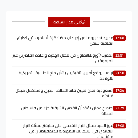
على مدار الساعة
مدريد تحذر روما من إجراءاتٍ مضادة إذا اُستمرت في تعليق
17:08
اتفاقية شنغن
المغرب/أوروبا:التعاون في مجال الهجرة وإعادة القاصرين غير
23:51
المرفوقين
ترامب يوقع أمرين تنفيذيين بشأن منح الجنسية الأمريكية
21:50
بالولادة
السعودية تعلن تعيين قائد التحالف البحري وتستكمل هيكل
17:24
قيادته
اجتماع عمان يؤكد أنّ القدس الشرقية جزء من فلسطين
23:29
المحتلة
فوز السيد ممثل التيار التقدمي على ستيفنز ممثلة التيار
18:08
التقليدي في الانتخابات التمهيدية للديمقراطيين في
ميتشيغان