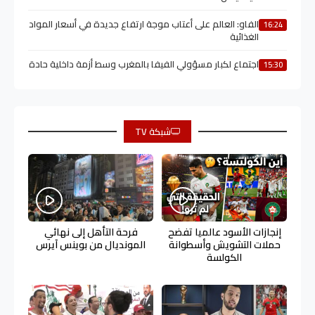
الفاو: العالم على أعتاب موجة ارتفاع جديدة في أسعار المواد
16:24
الغذائية
اجتماع لكبار مسؤولي الفيفا بالمغرب وسط أزمة داخلية حادة
15:30
شبكة TV
إنجازات الأسود عالميا تفضح
فرحة التأهل إلى نهائي
حملات التشويش وأسطوانة
المونديال من بوينس آيرس
الكولسة