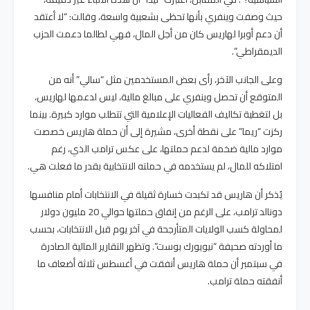
حيث وصفت وينفري بأنها تحظى بشعبية واسعة، وقالت: “لا أعتقد
أن دعم أوبرا لهاريس كان من أجل المال، فهي لطالما دعمت الحزب
الديمقراطي”.
وعلى الجانب الآخر، رأى بعض المستخدمين مثل “سالي” أنه من
المتوقع أن تحصل وينفري على مبالغ مالية، ليس لدعمها لهاريس،
بل لتغطية تكاليف الفعاليات الإعلامية التي تتطلب موارد كبيرة. بينما
ركزت “ريما” على نقطة أخرى، مشيرة إلى أن حملة هاريس خصصت
موارد مالية ضخمة لدعم حملتها، على عكس ترامب الذي، رغم
امتلاكه للمال، لم يستخدمه في حملته الانتخابية بقدر ما فعلت هي.
يُذكر أن هاريس قد تكبدت خسارة ثقيلة في الانتخابات أمام منافسها
دونالد ترامب، على الرغم من إنفاق حملتها حوالي 20 مليون دولار
لمحاولة كسب الولايات المتأرجحة في آخر يوم قبل الانتخابات، بحسب
ما أوردته صحيفة “نيويورك بوست”. وتظهر التقارير المالية الصادرة
في سبتمبر أن حملة هاريس أنفقت في أغسطس ثلاثة أضعاف ما
أنفقته حملة ترامب.