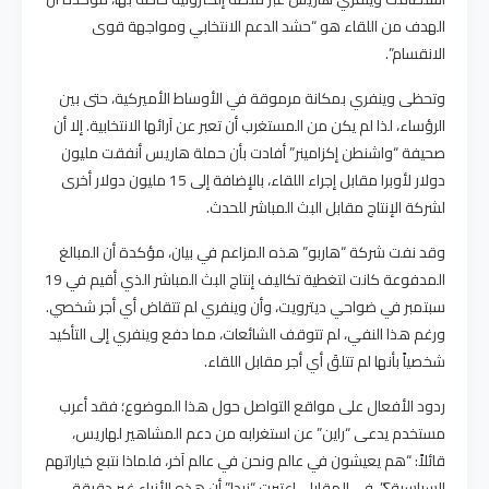
الهدف من اللقاء هو “حشد الدعم الانتخابي ومواجهة قوى
الانقسام”.
وتحظى وينفري بمكانة مرموقة في الأوساط الأميركية، حتى بين
الرؤساء، لذا لم يكن من المستغرب أن تعبر عن آرائها الانتخابية. إلا أن
صحيفة “واشنطن إكزامينر” أفادت بأن حملة هاريس أنفقت مليون
دولار لأوبرا مقابل إجراء اللقاء، بالإضافة إلى 15 مليون دولار أخرى
لشركة الإنتاج مقابل البث المباشر للحدث.
وقد نفت شركة “هاربو” هذه المزاعم في بيان، مؤكدة أن المبالغ
المدفوعة كانت لتغطية تكاليف إنتاج البث المباشر الذي أقيم في 19
سبتمبر في ضواحي ديترويت، وأن وينفري لم تتقاض أي أجر شخصي.
ورغم هذا النفي، لم تتوقف الشائعات، مما دفع وينفري إلى التأكيد
شخصياً بأنها لم تتلقَ أي أجر مقابل اللقاء.
ردود الأفعال على مواقع التواصل حول هذا الموضوع؛ فقد أعرب
مستخدم يدعى “راين” عن استغرابه من دعم المشاهير لهاريس،
قائلاً: “هم يعيشون في عالم ونحن في عالم آخر، فلماذا نتبع خياراتهم
السياسية؟”. في المقابل، اعتبرت “نيدا” أن هذه الأنباء غير دقيقة،