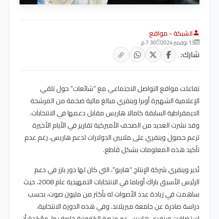
الشبكة - مواقع
13 نوفمبر 2024
7:30 م
شارك:
تفاعلت مواقع التواصل الاجتماعي مع “شائعات” حول تلقي
الإعلامية الشهيرة أوبرا وينفري مبالغ مالية ضخمة من المرشحة
الديمقراطية السابقة كامالا هاريس مقابل دعمها في الانتخابات.
وقد نشرت العديد من الصحف الأميركية تقارير في الأيام الأخيرة
تزعم حصول وينفري على ملايين الدولارات لدعم هاريس، رغم عدم
تأكيد هذه المعلومات بشكل قاطع.
تُدير وينفري شركة الإنتاج “هاربو”، التي كان لها دور بارز في دعم
الرئيس الأسبق باراك أوباما في الانتخابات التمهيدية عام 2008، حيث
ساهمت في زيادة عدد الأصوات له بأكثر من مليون صوت، بحسب
دراسة صادرة عن جامعة ميريلاند. وفي هذه الدورة الانتخابية،
استضافت وينفري هاريس عبر منصة إلكترونية خاصة بها، مؤكدة أن