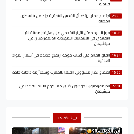
قيادته
اجتماع عمان يؤكد أنّ القدس الشرقية جزء من فلسطين
23:29
المحتلة
فوز السيد ممثل التيار التقدمي على ستيفنز ممثلة التيار
18:08
التقليدي في الانتخابات التمهيدية للديمقراطيين في
ميتشيغان
الفاو: العالم على أعتاب موجة ارتفاع جديدة في أسعار المواد
16:24
الغذائية
اجتماع لكبار مسؤولي الفيفا بالمغرب وسط أزمة داخلية حادة
15:30
الديمقراطيون يخوضون كبرى معاركهم الانتخابية غدا في
22:01
ميشيغان
شبكة TV