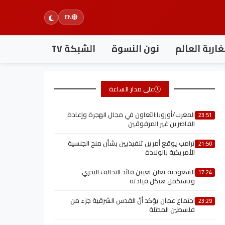
EN
اربة العالم
نون النسوة
الشبكة TV
على مدار الساعة
المغرب/أوروبا:التعاون في مجال الهجرة وإعادة
23:51
القاصرين غير المرفوقين
ترامب يوقع أمرين تنفيذيين بشأن منح الجنسية
21:50
الأمريكية بالولادة
السعودية تعلن تعيين قائد التحالف البحري
17:24
وتستكمل هيكل قيادته
اجتماع عمان يؤكد أنّ القدس الشرقية جزء من
23:29
فلسطين المحتلة