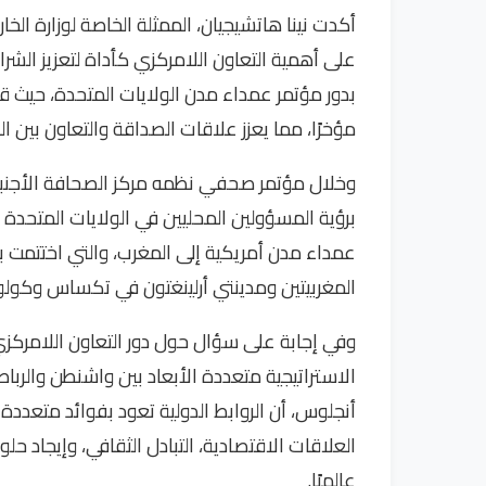
أكدت نينا هاتشيجيان، الممثلة الخاصة لوزارة الخا
على أهمية التعاون اللامركزي كأداة لتعزيز الشرا
بدور مؤتمر عمداء مدن الولايات المتحدة، حيث قاد 
مؤخرًا، مما يعزز علاقات الصداقة والتعاون بين الب
وخلال مؤتمر صحفي نظمه مركز الصحافة الأجنبي
برؤية المسؤولين المحليين في الولايات المتحدة ي
عمداء مدن أمريكية إلى المغرب، والتي اختتمت بت
المغربيتين ومدينتي أرلينغتون في تكساس وكول
وفي إجابة على سؤال حول دور التعاون اللامركزي،
الاستراتيجية متعددة الأبعاد بين واشنطن والربا
أنجلوس، أن الروابط الدولية تعود بفوائد متعدد
العلاقات الاقتصادية، التبادل الثقافي، وإيجاد حلو
عالميًا.