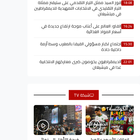
فوز السيد ممثل التيار التقدمي على ستيفنز ممثلة
18:08
التيار التقليدي في الانتخابات التمهيدية للديمقراطيين
في ميتشيغان
الفاو: العالم على أعتاب موجة ارتفاع جديدة في
16:24
أسعار المواد الغذائية
اجتماع لكبار مسؤولي الفيفا بالمغرب وسط أزمة
15:30
داخلية حادة
الديمقراطيون يخوضون كبرى معاركهم الانتخابية
22:01
غدا في ميشيغان
شبكة TV
إنجازات الأسود عالميا
فرحة التأهل إلى نهائي