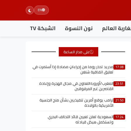
EN
اربة العالم
نون النسوة
الشبكة TV
على مدار الساعة
مدريد تحذر روما من إجراءاتٍ مضادة إذا اُستمرت في
17:08
تعليق اتفاقية شنغن
المغرب/أوروبا:التعاون في مجال الهجرة وإعادة
23:51
القاصرين غير المرفوقين
ترامب يوقع أمرين تنفيذيين بشأن منح الجنسية
21:50
الأمريكية بالولادة
السعودية تعلن تعيين قائد التحالف البحري
17:24
وتستكمل هيكل قيادته