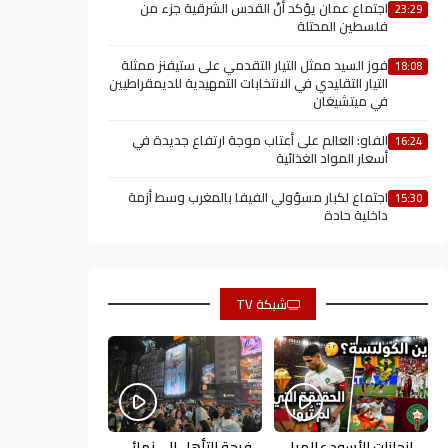
اجتماع عمان يؤكد أنّ القدس الشرقية جزء من
23:29
فلسطين المحتلة
فوز السيد ممثل التيار التقدمي على ستيفنز ممثلة
18:08
التيار التقليدي في الانتخابات التمهيدية للديمقراطيين
في ميتشيغان
الفاو: العالم على أعتاب موجة ارتفاع جديدة في
16:24
أسعار المواد الغذائية
اجتماع لكبار مسؤولي الفيفا بالمغرب وسط أزمة
15:30
داخلية حادة
شبكة TV
إنجازات الأسود عالميا
فرحة التأهل إلى نهائي