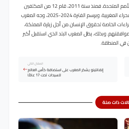
بولايات موضوعاتية في إطار الإجراءات الخاصة للأمم المتحدة. فمنذ سنة 2011، قام 12 من المكلفين
بولايات أممية بزيارة المغرب، ستة منهم زاروا الصحراء المغربية. وبرسم الفترة 2024-2025، وجه المغرب
راءات الخاصة لحقوق الإنسان من أجل زيارة المملكة،
موافقتهم. وبذلك، يظل المغرب البلد الذي استقبل أكبر
 في المنطقة.
المقال التالي
إنفانتينو يشكر المغرب على استضافة كأس العالم
للسيدات تحت 17 عامًا
لات ذات صلة