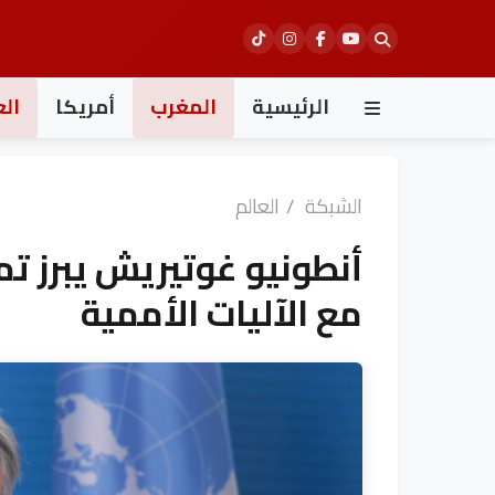
Ski
t
conten
الرئيسية
المغرب
أمريكا
الع
الشبكة
/
العالم
أنطونيو غوتيريش يبرز تم
مع الآليات الأممية