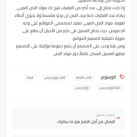
إذا كنت تحتاج إلى عدد أكبر من الفقرات يتيح لك مولد النص العربى
زيادة عدد الفقرات كما تريد، النص لن يبدو مقسما ولا يحوي أخطاء
لغوية، مولد النص العربى مفيد لمصممي المواقع على وجه
الخصوص، حيث يحتاج العميل فى كثير من الأحيان أن يطلع على
صورة حقيقية لتصميم الموقع.
ومن هنا وجب على المصمم أن يضع نصوصا مؤقتة على التصميم
ليظهر للعميل الشكل كاملاً،دور مولد النص
الوسوم:
قالب القمة
قالب ووردبريس
قمة
قمة ووردبريس
ووردبريس
المقال السابق
النِضال من أجل التميز هو ما يحفزك.