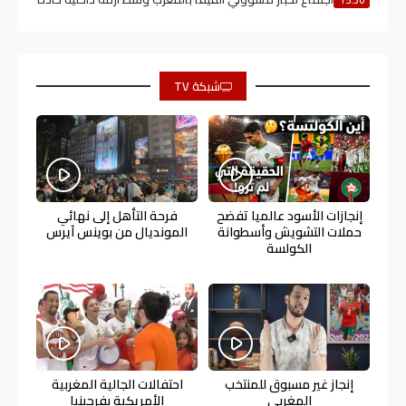
15:30
شبكة TV
إنجازات الأسود عالميا تفضح
فرحة التأهل إلى نهائي
حملات التشويش وأسطوانة
المونديال من بوينس آيرس
الكولسة
إنجاز غير مسبوق للمنتخب
احتفالات الجالية المغربية
المغربي
الأمريكية بفرجينيا