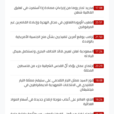
مدريد تحذر روما من إجراءاتٍ مضادة إذا اُستمرت في تعليق
17:08
اتفاقية شنغن
المغرب/أوروبا:التعاون في مجال الهجرة وإعادة القاصرين غير
23:51
المرفوقين
ترامب يوقع أمرين تنفيذيين بشأن منح الجنسية الأمريكية
21:50
بالولادة
السعودية تعلن تعيين قائد التحالف البحري وتستكمل هيكل
17:24
قيادته
اجتماع عمان يؤكد أنّ القدس الشرقية جزء من فلسطين
23:29
المحتلة
فوز السيد ممثل التيار التقدمي على ستيفنز ممثلة التيار
18:08
التقليدي في الانتخابات التمهيدية للديمقراطيين في
ميتشيغان
الفاو: العالم على أعتاب موجة ارتفاع جديدة في أسعار المواد
16:24
الغذائية
اجتماع لكبار مسؤولي الفيفا بالمغرب وسط أزمة داخلية حادة