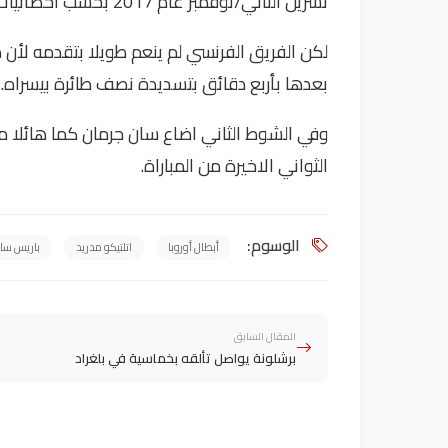
تشرين الثاني/نوفمبر عام 2017 بحسب احصائيات وكالة “أوبتا”.
لكن الفريق الفرنسي لم ينعم طويلا بتقدمه لأن ظهي
بعدها بأربع دقائق بتسديدة نصف طائرة بيسراه.
وفي الشوط الثاني اضاع سان جرمان كما هائلا من
الثواني الاخيرة من المباراة.
الوسوم:
أبطال أوروبا
اتلتيكو مدريد
باريس سا
المقال السابق
برشلونة يواصل تألقه بخماسية في بلغراد