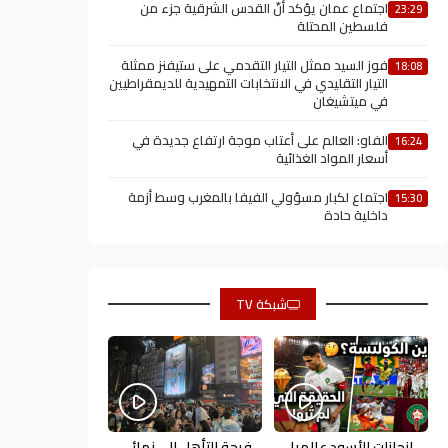
اجتماع عمان يؤكد أنّ القدس الشرقية جزء من
23:29
فلسطين المحتلة
فوز السيد ممثل التيار التقدمي على ستيفنز ممثلة
18:08
التيار التقليدي في الانتخابات التمهيدية للديمقراطيين
في ميتشيغان
الفاو: العالم على أعتاب موجة ارتفاع جديدة في
16:24
أسعار المواد الغذائية
اجتماع لكبار مسؤولي الفيفا بالمغرب وسط أزمة
15:30
داخلية حادة
شبكة TV
إنجازات الأسود عالميا
فرحة التأهل إلى نهائي