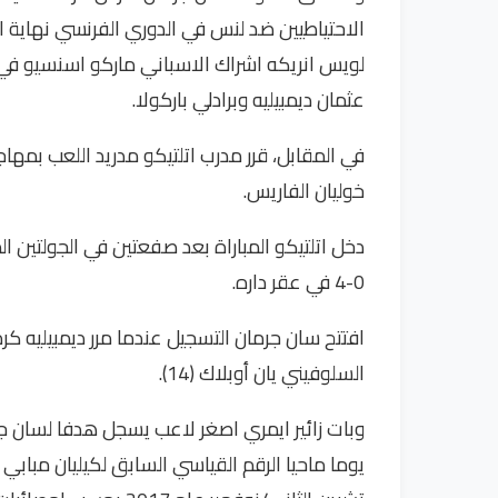
الاحتياطيين ضد لنس في الدوري الفرنسي نهاية ا
لويس انريكه اشراك الاسباني ماركو اسنسيو ف
عثمان ديمبيليه وبرادلي باركولا.
في المقابل، قرر مدرب اتلتيكو مدريد اللعب بمها
خوليان الفاريس.
0-4 في عقر داره.
افتتح سان جرمان التسجيل عندما مرر ديمبيليه كر
السلوفيني يان أوبلاك (14).