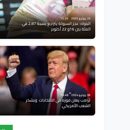
25 يونيو 2025
15:25
البنوك: عجز السيولة يتراجع بنسبة 2.87 في
المئة بين 16و 22 أكتوبر
06 يونيو 2024
10:48
ترامب يعلن فوزه في الانتخابات ويشكر
الشعب الأمريكي