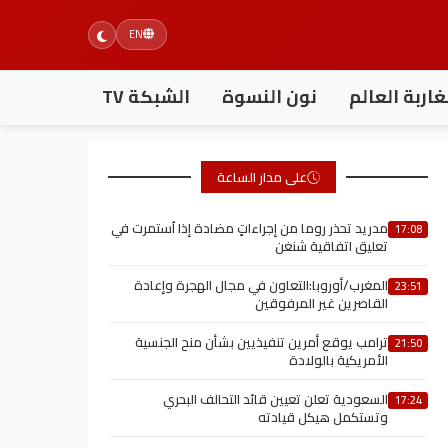
EN
اربة العالم
نون النسوة
الشبكة TV
على مدار الساعة
مدريد تحذر روما من إجراءاتٍ مضادة إذا اُستمرت في
17:08
تعليق اتفاقية شنغن
المغرب/أوروبا:التعاون في مجال الهجرة وإعادة
23:51
القاصرين غير المرفوقين
ترامب يوقع أمرين تنفيذيين بشأن منح الجنسية
21:50
الأمريكية بالولادة
السعودية تعلن تعيين قائد التحالف البحري
17:24
وتستكمل هيكل قيادته