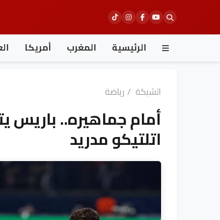
Ski
t
conten
الرئيسية
المغرب
أمريكا
الع
الشبكة
/
رياضة
أمام جماهيره.. باريس ي
اتلتيكو مدريد