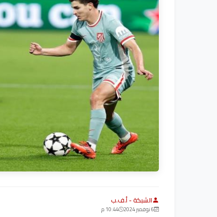
الشبكة - أ.ف.ب
6 نوفمبر 2024
10:44 م