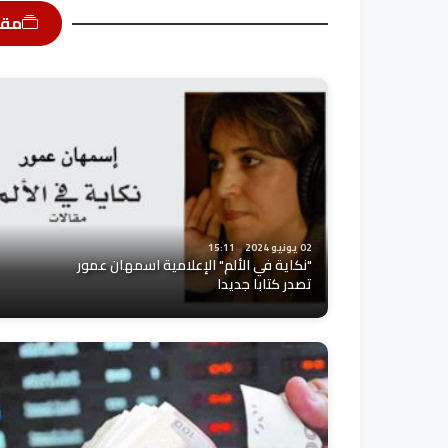
مقا
02 يونيو 2024
15:11
"نكاية في الألم" الإعلامية اسمهان عمور
تصدر كتابا جديدا