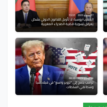
17 يونيو 2025
13:51
المغرب/روسيا: لا تأويل للقانون الدولي بشكل
يعرقل تسوية قضية الصحراء المغربية
06 يونيو 2024
00:20
ترامب يلمح إلى "تزوير واسع" في فيلادلفيا
وسط نفي السلطات