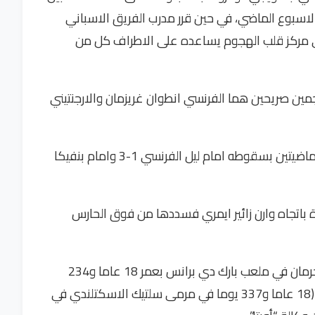
لاسبوع الماضي، في حين قرر مدرب الفريق الاسباني
ي مركز قلب الهجوم يساعده على الاطراف كل من
جمين صريحين هما الفرنسي انطوان غريزمان والارجنتيني
دخل اتلتيكو المباراة بعد صفعتين في الجولتين الماضيتين بسقوطه امام ليل الفرنسي 1-3 وامام بنفيكا
ة باتجاه وارن زائير ايمري فسددها من فوق الحارس
وبات زائير ايمري اصغر لاعب يسجل هدفا لسان جرمان في ملعب بارك دي برانس بعمر 18 عاما و234
يوما ماحيا الرقم القياسي السابق لكيليان مبابي (18 عاما و337 يوما في مرمى سلتيك الاسكتلندي في