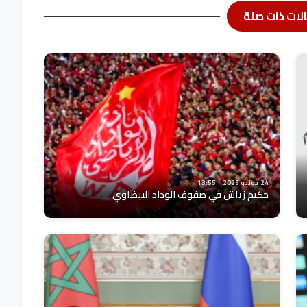
لات ذات صلة
24 يونيو 2025
13:55
حكيم زياش في صفوف الوداد البيضاوي