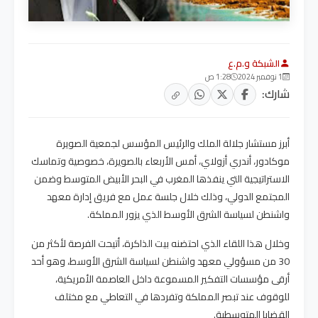
الشبكة و.م.ع
1 نوفمبر 2024
1:28 ص
شارك:
أبرز مستشار جلالة الملك والرئيس المؤسس لجمعية الصويرة
موكادور، أندري أزولاي، أمس الأربعاء بالصويرة، خصوصية وتماسك
الاستراتيجية التي ينفذها المغرب في البحر الأبيض المتوسط وضمن
المجتمع الدولي، وذلك خلال جلسة عمل مع فريق إدارة معهد
واشنطن لسياسة الشرق الأوسط الذي يزور المملكة.
وخلال هذا اللقاء الذي احتضنه بيت الذاكرة، أتيحت الفرصة لأكثر من
30 من مسؤولي معهد واشنطن لسياسة الشرق الأوسط، وهو أحد
أرقى مؤسسات التفكير المسموعة داخل العاصمة الأمريكية،
للوقوف عند تبصر المملكة وتفردها في التعاطي مع مختلف
القضايا المتوسطية.