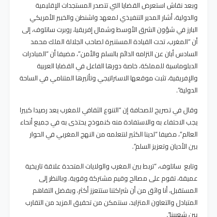
وبعد نقاش استعرض القضايا التي تتصدر المستجدات الإقليمية
والدولية، أشار المدير التنفيذي لمعهد واشنطن والخبير الأمريكي
البارز في شؤون الشرق الأوسط وشمال إفريقيا، روبرت ساتلوف، إلى
أن “المغرب، تحت القيادة المستنيرة لصاحب الجلالة الملك محمد
السادس أبان عن التزامه الدائم بالسلم والأمن”، مضيفا أن “المبادرات
الدبلوماسية للمملكة، خاصة دورها الفاعل في القضايا العربية
والإفريقية، تثبت موقعها الاستراتيجي وتأثيرها المتنامي في الساحة
الدولية”.
وقال في تصريح للصحافة إن “التنوع الثقافي للمغرب يعد رصيدا كبيرا
يجب الاحتفاء به والاستفادة منه كنموذج يحتذى به في جميع أنحاء
العالم”، مضيفا “لدينا الكثير لنتعلمه من النهج المغربي في الحوار
بين الأديان وتعزيز السلم”.
وتابع ساتلوف، “تربط بين المغرب والولايات المتحدة علاقة تاريخية
عميقة، تقوم على مصالح وقيم مشتركة وقوية. وبالنظر إلى
المستقبل، أنا واثق من أن شراكتنا ستتعزز أكثر، وبفضل التفاهم
المتبادل والتعاون المتزايد، سنتمكن من تحقيق المزيد من التقارب
بين شعبينا”.