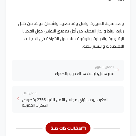
وبعد مدينة الصويرة، واصل وفد معهد واشنطن جولته من خلال
زيارة الرباط والدار البيضاء، من أجل تعميق النقاش حول القضايا
الإقليمية والدولية، والوقوف عند سبل الشراكة في المجالات
الاقتصادية والاستراتيجية.
المقال السابق
عمر هلال: ليست هناك حرب بالصحراء
المقال التالي
المغرب يرحب بتبني مجلس الأمن للقرار 2756 بخصوص
الصحراء المغربية
مقالات ذات صلة