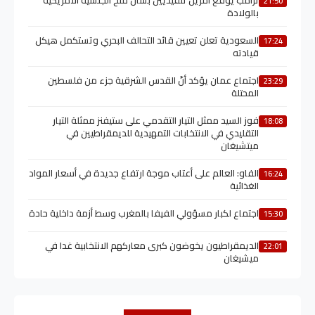
ترامب يوقع أمرين تنفيذيين بشأن منح الجنسية الأمريكية
21:50
بالولادة
السعودية تعلن تعيين قائد التحالف البحري وتستكمل هيكل
17:24
قيادته
اجتماع عمان يؤكد أنّ القدس الشرقية جزء من فلسطين
23:29
المحتلة
فوز السيد ممثل التيار التقدمي على ستيفنز ممثلة التيار
18:08
التقليدي في الانتخابات التمهيدية للديمقراطيين في
ميتشيغان
الفاو: العالم على أعتاب موجة ارتفاع جديدة في أسعار المواد
16:24
الغذائية
اجتماع لكبار مسؤولي الفيفا بالمغرب وسط أزمة داخلية حادة
15:30
الديمقراطيون يخوضون كبرى معاركهم الانتخابية غدا في
22:01
ميشيغان