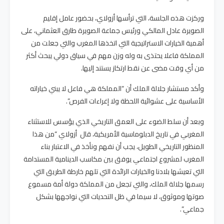
وركزت هذه الجلسة، التي ترأسها أزولاي، بحضور عامل إقليم
الصويرة عادل المالكي ورئيس جماعة الصويرة طارق العثماني، على
أهمية الخيارات الاستراتيجية التي اتخذها المغرب والتي جعلت من
المملكة فاعلا يحتذى به وله وزن مهم في سياق دولي يبحث أكثر
من أي وقت مضى عن نقط ارتكاز يستند إليها.
وأكد مستشار جلالة الملك أن “المملكة هي فاعل لا يبني خياراته
الأساسية على عشوائية اللحظة ولا إغراءات الفرص”.
وبعد أن سلط الضوء على العمق التاريخي الذي يؤسس للاستثناء
المغربي في تاريخ الدبلوماسية الأمريكية، قال أزولاي “من هذا
المنظور التاريخي الطويل، يجب أن نفهم ونأخذ في الاعتبار بناء
المغرب لمشروع اجتماعي يوفق بين مكاسب الدينامية المستدامة
التي تعيشها بلادنا والخيارات الرائدة التي تلهم خارطة الطريق التي
رسمها جلالة الملك، والتي تجعل من المملكة دولة أمة مسموع
صوتها وموثوق، لا سيما في ظل التحديات التي نواجهها بشكل
جماعي”.