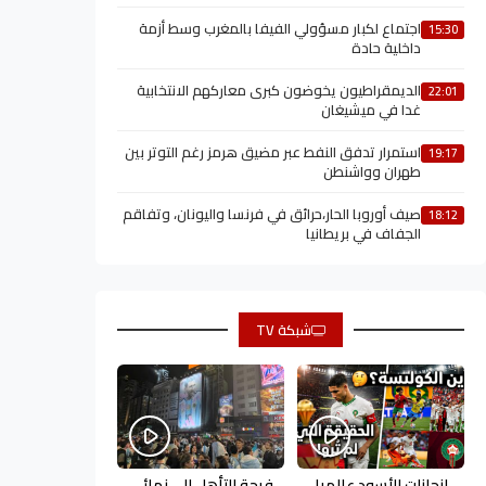
اجتماع لكبار مسؤولي الفيفا بالمغرب وسط أزمة
15:30
داخلية حادة
الديمقراطيون يخوضون كبرى معاركهم الانتخابية
22:01
غدا في ميشيغان
استمرار تدفق النفط عبر مضيق هرمز رغم التوتر بين
19:17
طهران وواشنطن
صيف أوروبا الحار،حرائق في فرنسا واليونان، وتفاقم
18:12
الجفاف في بريطانيا
شبكة TV
إنجازات الأسود عالميا
فرحة التأهل إلى نهائي