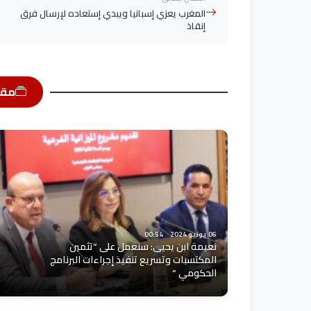
المغرب يعزي إسبانيا ويبدي إستعاده لإرسال فرق
إنقاذ
مقا
06 يونيو 2024
00:54
نعيمة ابن يحيى: سنعمل على “تثمين
المكتسبات وتسريع تنفيذ إجراءات البرنامج
الحكومي “