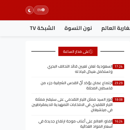
EN
اربة العالم
نون النسوة
الشبكة TV
على مدار الساعة
السعودية تعلن تعيين قائد التحالف البحري
17:24
وتستكمل هيكل قيادته
اجتماع عمان يؤكد أنّ القدس الشرقية جزء من
23:29
فلسطين المحتلة
فوز السيد ممثل التيار التقدمي على ستيفنز ممثلة
18:08
التيار التقليدي في الانتخابات التمهيدية للديمقراطيين
في ميتشيغان
الفاو: العالم على أعتاب موجة ارتفاع جديدة في
16:24
أسعار المواد الغذائية