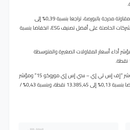
وسجل مؤشر “MASI.20″، الذي يعكس أداء 20 مقاولة مدرجة بالبورصة، تراجعا بنسبة 0,39% إلى
1.143,25 نقطة. كما حقق MASI.ESG، مؤشر الشركات الحاصلة على أفضل تصنيف ESG، انخفاضا بنسبة
ه، تراجع “MASI Mid and Small Cap”، مؤشر أداء أسعار المقاولات الصغيرة والمتوسطة
في ما يخص المؤشرات الدولية، سجل كل من مؤشر “إف إس تي إي – سي إس إي موروكو 15” ومؤشر
“إف تي إس إس إي موروكو آل – ليكيد”، انخفاضا بنسبة 0,13% إلى 13.385,45 نقطة، وبنسبة 0,43% /
المقال التالي