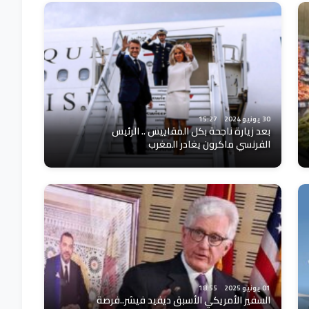
30 يونيو 2024
15:27
بعد زيارة ناجحة بكل المقاييس .. الرئيس
الفرنسي ماكرون يغادر المغرب
01 يونيو 2025
18:55
السفير الأمريكي الأسبق ديفيد فيشر..فرصة