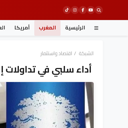
Ski
t
conten
الرئيسية
المغرب
أمريكا
الع
الشبكة
/
اقتصاد واستثمار
أداء سلبي في تداولات إغ