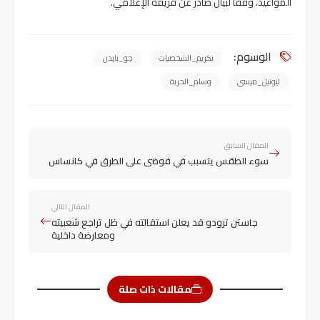
المواعيد، وفقًا لبيان صادر عن فريقه الإعلامي.
الوسوم:
تكريم_الشخصيات
جو_بايدن
ليونيل_ميسي
وسام_الحرية
المقال السابق
سوء الطقس يتسبب في فوضى على الطرق في كانساس
المقال التالي
جاستن ترودو قد يعلن استقالته في ظل تراجع شعبيته
ومعارضة داخلية
مقالات ذات صلة