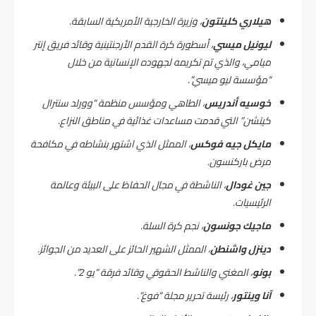
هيلاري كلينتون
، وزيرة الخارجية الأمريكية السابقة.
ليونيل ميسي
، أسطورة كرة القدم الأرجنتينية وقائد فريق إنتر
ميامي، والذي تم تكريمه لجهوده الإنسانية من خلال
“مؤسسة ليو ميسي”.
خوسيه أندريس
، الطاهي ومؤسس منظمة “وورلد سنترال
كيتشن” التي قدمت مساعدات غذائية في مناطق النزاع.
مايكل جيه فوكس
، الممثل الذي اشتهر بنشاطه في مكافحة
مرض باركنسون.
جين غودال
، الناشطة في مجال الحفاظ على البيئة وعالمة
الرئيسيات.
ماجيك جونسون
، نجم كرة السلة.
دينزل واشنطن
، الممثل الشهير الحائز على العديد من الجوائز.
بونو
، المغني والناشط الحقوقي وقائد فرقة “يو 2”.
آنا وينتور
، رئيسة تحرير مجلة “فوغ”.