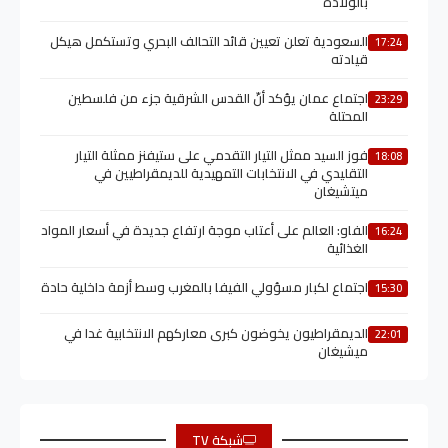
بالولادة
السعودية تعلن تعيين قائد التحالف البحري وتستكمل هيكل
17:24
قيادته
اجتماع عمان يؤكد أنّ القدس الشرقية جزء من فلسطين
23:29
المحتلة
فوز السيد ممثل التيار التقدمي على ستيفنز ممثلة التيار
18:08
التقليدي في الانتخابات التمهيدية للديمقراطيين في
ميتشيغان
الفاو: العالم على أعتاب موجة ارتفاع جديدة في أسعار المواد
16:24
الغذائية
اجتماع لكبار مسؤولي الفيفا بالمغرب وسط أزمة داخلية حادة
15:30
الديمقراطيون يخوضون كبرى معاركهم الانتخابية غدا في
22:01
ميشيغان
شبكة TV