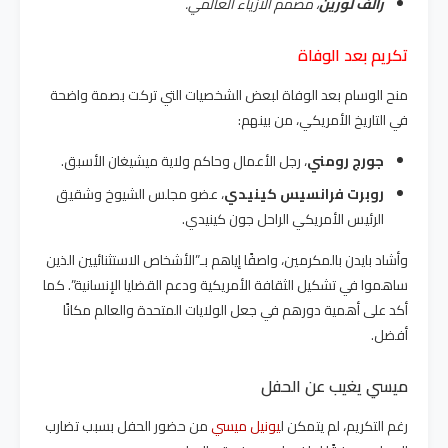
رالف لورين
، مصمم الأزياء العالمي.
تكريم بعد الوفاة
منح الوسام بعد الوفاة لبعض الشخصيات التي تركت بصمة واضحة
في التاريخ الأمريكي، من بينهم:
جورج رومني
، رجل الأعمال وحاكم ولاية ميشيغان الأسبق.
روبرت فرانسيس كينيدي
، عضو مجلس الشيوخ وشقيق
الرئيس الأمريكي الراحل جون كينيدي.
وأشاد بايدن بالمكرمين، واصفًا إياهم بـ”الأشخاص الاستثنائيين الذين
ساهموا في تشكيل الثقافة الأمريكية ودعم القضايا الإنسانية”. كما
أكد على أهمية دورهم في جعل الولايات المتحدة والعالم مكانًا
أفضل.
ميسي يغيب عن الحفل
رغم التكريم، لم يتمكن ل
يونيل ميسي
من حضور الحفل بسبب تضارب