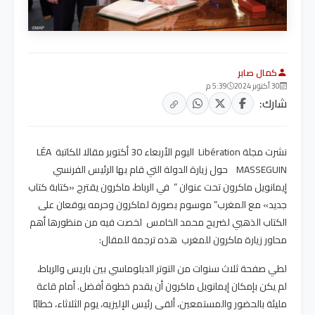
كمال صابر
30 أكتوبر 2024
5:39 م
شارك:
نشرت مجلة Libération اليوم الأربعاء 30 أكتوبر مقالا للكاتبة LÉA
MASSEGUIN حول زيارة الدولة التي قام بها الرئيس الفرنسي
إيمانويل ماكرون تحت عنوان ” في الرباط، ماكرون يقترح «كتابة كتاب
جديد» مع المغرب” موسوم بصورة لماكرون وحرمه يوقعان على
الكتاب الذهبي لضريح محمد الخامس لخصت فيه من منظورها أهم
محاور زيارة ماكرون للمغرب هذه ترجمة للمقال:
لطي صفحة ثلاث سنوات من التوتر الدبلوماسي بين باريس والرباط،
لم يكن بإمكان إيمانويل ماكرون أن يقدم خطوة أفضل. أمام قاعة
مليئة بالحضور والمستمعين، ألقى رئيس الإليزيه، يوم الثلاثاء، خطابًا