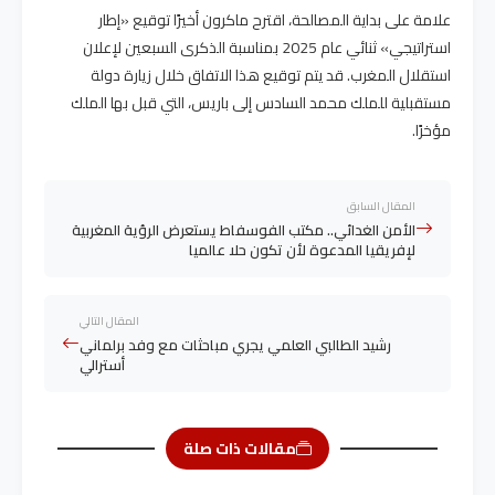
علامة على بداية المصالحة، اقترح ماكرون أخيرًا توقيع «إطار
استراتيجي» ثنائي عام 2025 بمناسبة الذكرى السبعين لإعلان
استقلال المغرب. قد يتم توقيع هذا الاتفاق خلال زيارة دولة
مستقبلية للملك محمد السادس إلى باريس، التي قبل بها الملك
مؤخرًا.
المقال السابق
الأمن الغدائي.. مكتب الفوسفاط يستعرض الرؤية المغربية
لإفريقيا المدعوة لأن تكون حلا عالميا
المقال التالي
رشيد الطالبي العلمي يجري مباحثات مع وفد برلماني
أسترالي
مقالات ذات صلة