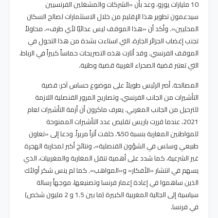
10 مليارات يورو، وعد بأن «الشركات والمشغلين الفرنسيين
سيدعمون تطوير هذا الإقليم من خلال الاستثمارات لصالح السكان
المحليين». وأكد أن «هذا الموقف ليس عدائيًا لأي طرف»، محاولاً
تجنب إغضاب الجزائر الجارة، التي استاءت بشدة من هذا التحول في
الموقف الفرنسي. وقد أثارت هذه التصريحات حماساً كبيراً في الرباط،
التي تعتبر قضية الصحراء الغربية قضية وطنية.
المصالحة. أصر الرئيس طويلاً على موضوع حساس آخر: قضية
التأشيرات من الجانب الفرنسي، وتصاريح المرور القنصلية اللازمة
للترحيل من الجانب المغربي. يعرف ماكرون أن أزمة التأشيرات لعام
2021، عندما قررت باريس تقليص عدد التأشيرات الممنوحة
للمواطنين المغاربة بنسبة 50%، خلفت أثراً مريراً. ودعا إلى «تعاون
طبيعي وسلس في الشؤون القنصلية»، ونتائج أكبر لمحاربة الهجرة
غير الشرعية، كما شدد على أهمية تنقل المغاربة والمغربيات، الذي
يسهم في انتشار «الأفكار» و«المواهب». كما لم ينس شكر أولئك
الذين ساهموا في إعادة إعمار فرنسا وتصنيعها، موجهاً رسالة
سياسية إلى الجالية المغربية الكبيرة (ما بين 1.5 و 2 مليون شخص)
في فرنسا.