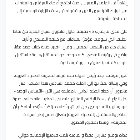
إشادياً في البرلمان المغربي، حيث اجتمع أعضاء الغرفتين والعشرات
من الوزراء الفرنسيين الذين يرافقونه في هذه الزيارة الرسمية إلى
المملكة الشريفة.
على مدى ما يقارب 45 دقيقة، حاول ماكرون نسيان العديد من نقاط
الخلاف التي شوهت مؤخرًا العلاقات مع حليفه التقليدي وأثارت
استياء جزء من الشعب المغربي. وقال: «قررنا كتابة كتاب جديد معًا،
واضح في رؤيته للماضي لكنه موجه نحو المستقبل». وقد استقبل
النواب كلمته بتصفيق حار ووقوف تحية.
تغيير موقف. جدد رئيس الدولة دعم فرنسا لمغربية الصحراء الغربية.
وفي رسالة بعث بها إلى الملك محمد السادس هذا الصيف، اعتبر
ماكرون أن خطة الحكم الذاتي للمملكة هي الآن «الأساس الوحيد»
لحل النزاع في هذا الإقليم المتنازع عليه بين المغرب وانفصاليي جبهة
البوليساريو المدعومين من الجزائر. وأضاف مؤكداً: «أؤكد أمامكم أن
الحاضر والمستقبل [للصحراء الغربية] يقعان ضمن إطار السيادة
المغربية»، وسط تصفيق الحضور.
غداة توقيع عشرين عقدًا واتفاقية بلغت قيمتها الإجمالية حوالي