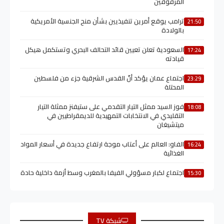
المرفوقين
ترامب يوقع أمرين تنفيذيين بشأن منح الجنسية الأمريكية
21:50
بالولادة
السعودية تعلن تعيين قائد التحالف البحري وتستكمل هيكل
17:24
قيادته
اجتماع عمان يؤكد أنّ القدس الشرقية جزء من فلسطين
23:29
المحتلة
فوز السيد ممثل التيار التقدمي على ستيفنز ممثلة التيار
18:08
التقليدي في الانتخابات التمهيدية للديمقراطيين في
ميتشيغان
الفاو: العالم على أعتاب موجة ارتفاع جديدة في أسعار المواد
16:24
الغذائية
اجتماع لكبار مسؤولي الفيفا بالمغرب وسط أزمة داخلية حادة
15:30
شبكة TV