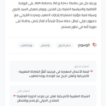
ورعته كل من A24+ Studio وAVR Actions, INC، على الروابط
الثقافية والسياسية المتينة بين البلدين. ويوفر معرض السيد ناجيبي
وسيلة فنية مؤثرة لمشاركة إنجازات المغرب وسرده التاريخي مع
جمهور دولي، ليظل عمله سجلاً تاريخياً لا يُقدّر بثمن، يحافظ على
صورة أمة في تطور مستمر.
الوسوم:
حسن ناجيبي
واشنطن
يوم المغرب
المقال السابق
قمة الأعمال الصغيرة في فرجينيا تُعزّز الشراكة المغربية-
الأمريكية وتعلن تاريخ عيد الوحدة يوما للمغرب
المقال التالي
الشبكة المغربية الأمريكية تعلن عن موعد الدورة العاشرة
للمنتدى الدولي للإعلام بواشنطن