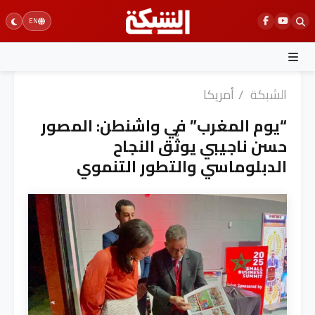
Ski
EN
t
conten
الشبكة
/
أمريكا
“يوم المغرب” في واشنطن: المصور
حسن ناجيبي يوثّق النجاح
الدبلوماسي والتطور التنموي