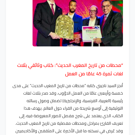
“محطات من تاريخ المغرب الحديث”: كتاب وثائقي بثلاث
لغات ثمرة 45 عامًا من العمل
أنجز السيد ناجيبي كتابه “محطات من تاريخ المغرب الحديث” على مدى
خمسة وأربعين عامًا من العمل الدؤوب، وقد صدر بثلاث لغات
رئيسية (العربية، الفرنسية، والإنجليزية) لضمان وصول رسالته
التوثيقية إلى أوسع شريحة من القراء حول العالم. يهدف هذا
الكتاب، الذي يعتمد على شرح مفصل للصور المعروضة فيه، إلى
تعريف القارئ بمراحل ومحطات مفصلية من تاريخ المغرب الحديث.
وقد عُرض في نسخته ما قبل الأخيرة على المثقفين والأكاديميين