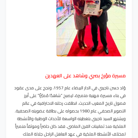
مسيرة مؤرخ بصري وشاهد على العهدين
وُلد حسن ناجيبي في الدار البيضاء عام 1957، ونجح على مدى عقود
في بناء مسيرة مهنية متميزة، ليصبح “شاهدًا مُميّزًا” على أبرز
فصول تاريخ المغرب الحديث. انطلقت رحلته الاحترافية في عالم
التصوير الصحفي عام 1980 بحصوله على بطاقة عضويته الصحفية.
ويشتهر السيد ناجيبي بتغطيته الواسعة للأحداث الوطنية والأنشطة
الملكية منذ ثمانينات القرن الماضي. فقد كان حاضراً وموثقاً متميزاً
لمختلف الأنشطة الملكية في عهد العاهل الراحل جلالة الملك