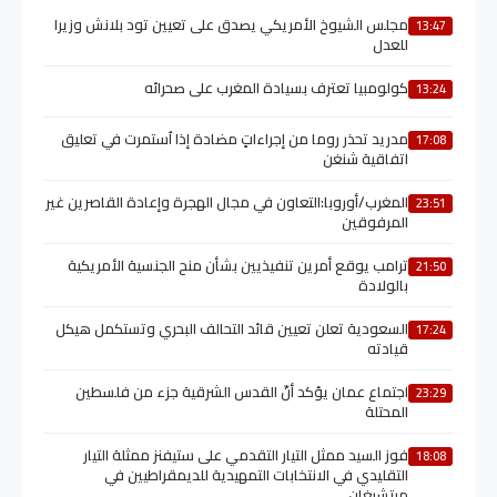
مجلس الشيوخ الأمريكي يصدق على تعيين تود بلانش وزيرا
13:47
للعدل
كولومبيا تعترف بسيادة المغرب على صحرائه
13:24
مدريد تحذر روما من إجراءاتٍ مضادة إذا اُستمرت في تعليق
17:08
اتفاقية شنغن
المغرب/أوروبا:التعاون في مجال الهجرة وإعادة القاصرين غير
23:51
المرفوقين
ترامب يوقع أمرين تنفيذيين بشأن منح الجنسية الأمريكية
21:50
بالولادة
السعودية تعلن تعيين قائد التحالف البحري وتستكمل هيكل
17:24
قيادته
اجتماع عمان يؤكد أنّ القدس الشرقية جزء من فلسطين
23:29
المحتلة
فوز السيد ممثل التيار التقدمي على ستيفنز ممثلة التيار
18:08
التقليدي في الانتخابات التمهيدية للديمقراطيين في
ميتشيغان