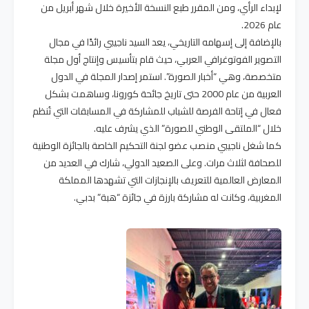
لإبداء الرأي، ومن المقرر طبع النسخة الأخيرة خلال شهر أبريل من
عام 2026.
بالإضافة إلى إسهامه التاريخي، يعد السيد ناجيبي رائدًا في مجال
التصوير الفوتوغرافي العربي، حيث قام بتأسيس وإنتاج أول مجلة
متخصصة، وهي “أخبار الصورة”. استمر إصدار المجلة في الدول
العربية من عام 2000 حتى تاريخ جائحة كورونا، وساهمت بشكل
فعال في إتاحة الفرصة للشباب للمشاركة في المسابقات التي تُنظم
خلال “الملتقى الوطني للصورة” الذي يشرف عليه.
كما شغل ناجيبي منصب عضو لجنة التحكيم الخاصة بالجائزة الوطنية
للصحافة لثلاث مرات. وعلى الصعيد الدولي، شارك في العديد من
المعارض العالمية للتعريف بالإنجازات التي تشهدها المملكة
المغربية، وكانت له مشاركة بارزة في جائزة “هبة” بدبي.