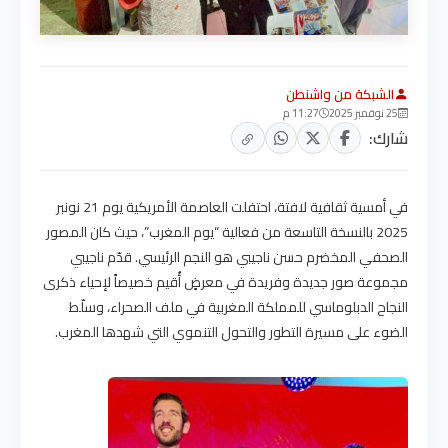
الشبكة من واشنطن
25 نوفمبر 2025
11:27 م
شارك:
في أمسية ثقافية لافتة، احتفلت العاصمة الأمريكية يوم 21 نونبر
2025 بالنسخة التاسعة من فعالية “يوم المغرب”، حيث كان المصور
الصحفي المخضرم حسن ناجيبي هو النجم الرئيسي. قدّم ناجيبي
مجموعة صور جديدة وفريدة في معرضٍ أُقيم خصيصاً لإحياء ذكرى
النجاح الدبلوماسي للمملكة المغربية في ملف الصحراء، وسلّط
الضوء على مسيرة التطور والتحول التنموي التي شهدها المغرب.