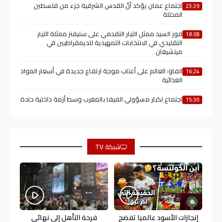
اجتماع عمان يؤكد أنّ القدس الشرقية جزء من فلسطين
23:29
المحتلة
فوز السيد ممثل التيار التقدمي على ستيفنز ممثلة التيار
18:08
التقليدي في الانتخابات التمهيدية للديمقراطيين في
ميتشيغان
الفاو: العالم على أعتاب موجة ارتفاع جديدة في أسعار المواد
16:24
الغذائية
اجتماع لكبار مسؤولي الفيفا بالمغرب وسط أزمة داخلية حادة
15:30
شبكة TV
إنجازات الأسود عالميا تفضح
فرحة التأهل إلى نهائي