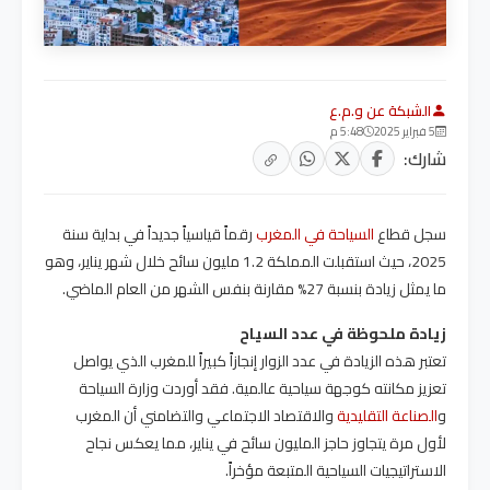
الشبكة عن و.م.ع
5 فبراير 2025
5:48 م
شارك:
سجل قطاع
السياحة في المغرب
رقماً قياسياً جديداً في بداية سنة
2025، حيث استقبلت المملكة 1.2 مليون سائح خلال شهر يناير، وهو
ما يمثل زيادة بنسبة 27% مقارنة بنفس الشهر من العام الماضي
.
زيادة ملحوظة في عدد السياح
تعتبر هذه الزيادة في عدد الزوار إنجازاً كبيراً للمغرب الذي يواصل
تعزيز مكانته كوجهة سياحية عالمية. فقد أوردت وزارة السياحة
و
الصناعة التقليدية
والاقتصاد الاجتماعي والتضامني أن المغرب
لأول مرة يتجاوز حاجز المليون سائح في يناير، مما يعكس نجاح
الاستراتيجيات السياحية المتبعة مؤخراً
.