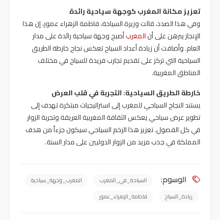
تعزيز مكانة المغرب كوجهة سياحية رائدة
وفي هذا الصدد، قالت وزيرة السياحة، فاطمة الزهراء عمور، إن هذا
الإنجاز يبرهن على أن
المغرب
أصبح وجهة سياحية رائدة على مدار
العام. وأضافت أن زيادة أعداد السياح تعكس نجاح خارطة الطريق
السياحية التي تركز على تقديم تجارب فريدة للسياح في مختلف
المناطق المغربية
.
خارطة الطريق السياحية: التجربة في قلب العرض
يستند النجاح السياحي للمغرب إلى استراتيجيات مبتكرة تهدف إلى
تطوير عرض سياحي يعكس الثقافة المغربية العريقة وتجربة الزوار
في كل الفصول. تعزيز هذا الزخم السياحي سيكون جزءاً من هدف
المملكة في جذب مزيد من الزوار الدوليين على مدار السنة
.
الوسوم:
السياحة_في_المغرب
المغرب_وجهة_سياحية
زيادة_السياح
فاطمة_الزهراء_عمور