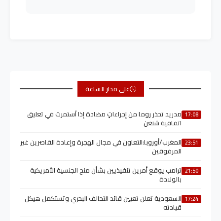
على مدار الساعة
مدريد تحذر روما من إجراءاتٍ مضادة إذا اُستمرت في تعليق
17:08
اتفاقية شنغن
المغرب/أوروبا:التعاون في مجال الهجرة وإعادة القاصرين غير
23:51
المرفوقين
ترامب يوقع أمرين تنفيذيين بشأن منح الجنسية الأمريكية
21:50
بالولادة
السعودية تعلن تعيين قائد التحالف البحري وتستكمل هيكل
17:24
قيادته