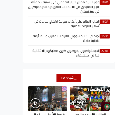
فوز السيد ممثل التيار التقدمي على ستيفنز ممثلة
18:08
التيار التقليدي في الانتخابات التمهيدية للديمقراطيين
في ميتشيغان
الفاو: العالم على أعتاب موجة ارتفاع جديدة في
16:24
أسعار المواد الغذائية
اجتماع لكبار مسؤولي الفيفا بالمغرب وسط أزمة
15:30
داخلية حادة
الديمقراطيون يخوضون كبرى معاركهم الانتخابية
22:01
غدا في ميشيغان
شبكة TV
إنجازات الأسود عالميا
فرحة التأهل إلى نهائي