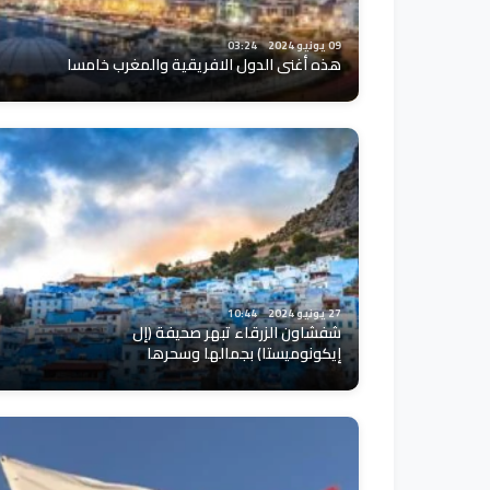
09 يونيو 2024
03:24
هذه أغنى الدول الافريقية والمغرب خامسا
27 يونيو 2024
10:44
شفشاون الزرقاء تبهر صحيفة (إل
إيكونوميستا) بجمالها وسحرها