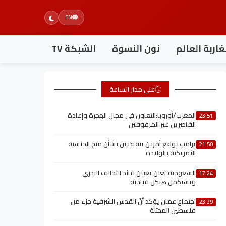
EN
اربة العالم
نون النسوة
الشبكة TV
على مدار الساعة
المغرب/أوروبا:التعاون في مجال الهجرة وإعادة
23:51
القاصرين غير المرفوقين
ترامب يوقع أمرين تنفيذيين بشأن منح الجنسية
21:50
الأمريكية بالولادة
السعودية تعلن تعيين قائد التحالف البحري
17:24
وتستكمل هيكل قيادته
اجتماع عمان يؤكد أنّ القدس الشرقية جزء من
23:29
فلسطين المحتلة