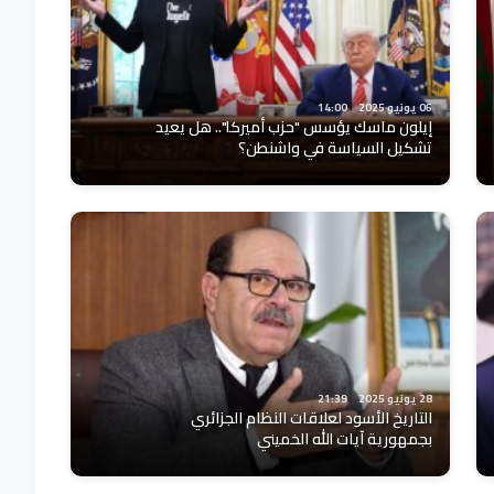
06 يونيو 2025
14:00
إيلون ماسك يؤسس "حزب أميركا".. هل يعيد
تشكيل السياسة في واشنطن؟
28 يونيو 2025
21:39
التاريخ الأسود لعلاقات النظام الجزائري
بجمهورية آيات الله الخميني