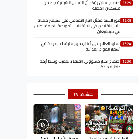
اجتماع عمان يؤكد أنّ القدس الشرقية جزء من
23:29
فلسطين المحتلة
فوز السيد ممثل التيار التقدمي على ستيفنز ممثلة
18:08
التيار التقليدي في الانتخابات التمهيدية للديمقراطيين
في ميتشيغان
الفاو: العالم على أعتاب موجة ارتفاع جديدة في
16:24
أسعار المواد الغذائية
اجتماع لكبار مسؤولي الفيفا بالمغرب وسط أزمة
15:30
داخلية حادة
شبكة TV
إنجازات الأسود عالميا
فرحة التأهل إلى نهائي