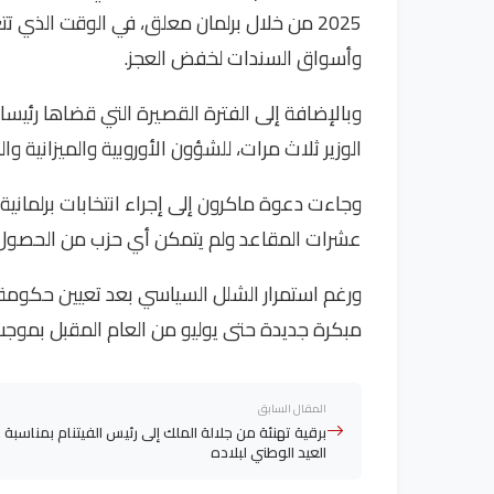
2025 من خلال برلمان معلق، في الوقت الذي
وأسواق السندات لخفض العجز.
وبالإضافة إلى الفترة القصيرة التي قضاها رئيسا
الوزير ثلاث مرات، للشؤون الأوروبية والميزانية والد
وجاءت دعوة ماكرون إلى إجراء انتخابات برلمانية
عشرات المقاعد ولم يتمكن أي حزب من الحصول ع
ورغم استمرار الشلل السياسي بعد تعيين حكومة ج
مبكرة جديدة حتى يوليو من العام المقبل بموجب
المقال السابق
برقية تهنئة من جلالة الملك إلى رئيس الفيتنام بمناسبة
العيد الوطني لبلاده