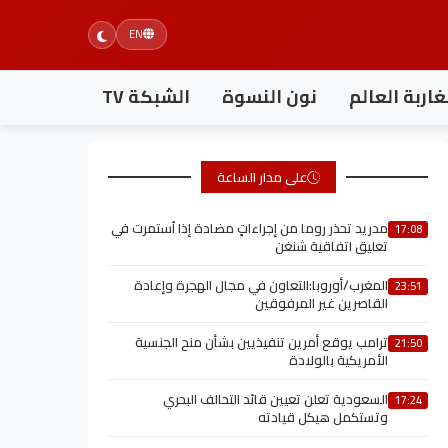
EN
اربة العالم
نون النسوة
الشبكة TV
على مدار الساعة
مدريد تحذر روما من إجراءاتٍ مضادة إذا اُستمرت في
17:08
تعليق اتفاقية شنغن
المغرب/أوروبا:التعاون في مجال الهجرة وإعادة
23:51
القاصرين غير المرفوقين
ترامب يوقع أمرين تنفيذيين بشأن منح الجنسية
21:50
الأمريكية بالولادة
السعودية تعلن تعيين قائد التحالف البحري
17:24
وتستكمل هيكل قيادته