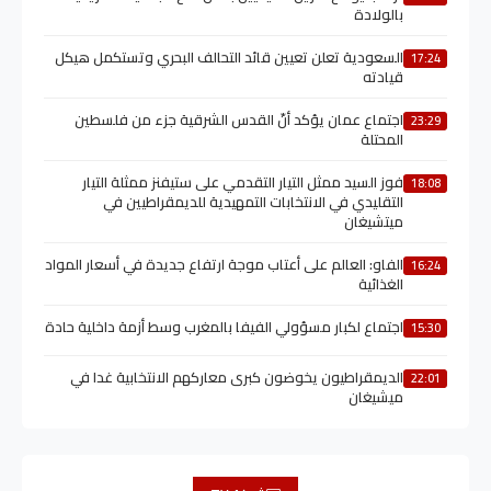
بالولادة
السعودية تعلن تعيين قائد التحالف البحري وتستكمل هيكل
17:24
قيادته
اجتماع عمان يؤكد أنّ القدس الشرقية جزء من فلسطين
23:29
المحتلة
فوز السيد ممثل التيار التقدمي على ستيفنز ممثلة التيار
18:08
التقليدي في الانتخابات التمهيدية للديمقراطيين في
ميتشيغان
الفاو: العالم على أعتاب موجة ارتفاع جديدة في أسعار المواد
16:24
الغذائية
اجتماع لكبار مسؤولي الفيفا بالمغرب وسط أزمة داخلية حادة
15:30
الديمقراطيون يخوضون كبرى معاركهم الانتخابية غدا في
22:01
ميشيغان