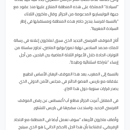
“لسيادة” المملكة على هذه المنطقة المتنازع عليها منذ عقود مع
جبهة البوليساريو المدعومة من الجزائر. وقال ماكرون الثلاثاء
“بالنسبة لفرنسا، يندرج حاضر هذه المنطقة ومستقبلها في إطار
السيادة المغربية”.
أتاح الموقف الفرنسي الجديد الذي سبق لماكرون إعلانه في رسالة
للملك محمد السادس نهاية تموز/يوليو الماضي، تجاوز سلسلة من
التوترات الحادة خلال الأعوام الثلاثة الماضية بين البلدين، من أجل
إرساء “شراكة اسثتنائية وطيدة”.
بالنسبة إلى المغرب، يعد هذا الموقف الرهان الأساس لتطبيع
علاقاته مع باريس، العضو الدائم في مجلس الأمن الدولي الذي
يصدر قرارات سنوية حول هذا النزاع.
في المقابل أعربت الجزائر مطلع آب/أغسطس عن رفض الموقف
الفرنسي الجديد، واستدعت سفيرها في باريس للتشاور.
وأضاف ماكرون الأربعاء “سوف نعمل أيضا في المنطقة مع الاتحاد
الإفريقي، لاقتناعنا بأن هذا الحل (الحكم الذاتي) هو الذي سيتيح