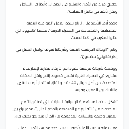
تحقيق مزيد من الأمن والسلام في الصحراء، وأيضا في الساحل
وبكل تأكيد في كامل المنطقة”.
وجدد أيضا التأكيد على التزام بلاده العمل “لمواصلة التنمية
الاقتصادية والاجتماعية في الصحراء الغربية”، مشيدا “بالجهود التي
بذلها المغرب في هذا الصدد”.
وتابع “الوكالة الفرنسية للتنمية وشركاتنا سوف تواصل العمل في
إطار (قانوني) مضمون”.
ووقعت شركات فرنسية عقودا مع شركاء مغاربة لإنجاز عدة
مشاريع في الصحراء الغربية تشمل خصوصا إنتاج ونقل الطاقات
المتجددة، من أصل حوالى 40 عقدا واتفاق استثمار أبرمت الاثنين
والثلاثاء بين المغرب وفرنسا.
تشكل هذه المستعمرة الإسبانية السابقة، التي تصنفها الأمم
المتحدة ضمن “الأقاليم غير المتمتعة بالحكم الذاتي”، محور نزاع بين
المغرب وجبهة بوليساريو المدعومة من الجزائر منذ نحو نصف قرن.
وفي نهاية تشرين الأول/أكتوبر 2023، جدد مجلس الأمن الدولي