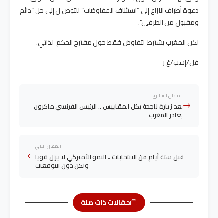
دعوة أطراف النزاع إلى “استئناف المفاوضات” للتوص ل إلى حل “دائم
ومقبول من الطرفين”.
لكن المغرب يشترط التفاوض فقط حول مقترح الحكم الذاتي.
فل/إسب/غ ر
المقال السابق
بعد زيارة ناجحة بكل المقاييس .. الرئيس الفرنسي ماكرون
يغادر المغرب
المقال التالي
قبل ستة أيام من الانتخابات .. النمو الأميركي لا يزال قويا
ولكن دون التوقعات
مقالات ذات صلة