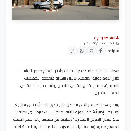
الشبكة و.م.ع
5 نوفمبر 2024
12:49 ص
شارك:
شكلت القضايا الجامعة بين ثقافات وأديان العالم محور النقاشات
خلال ندوة دولية انعقدت، الاثنين بالكلية متعددة التخصصات
بالسمارة، بمشاركة كوكبة من الباحثين والشخصيات الدينية من
المغرب والخارج.
ويندرج هذا المؤتمر الذي يتواصل على مدى ثلاثة أيام (من 4 إلى 6
نونبر) في إطار أنشطة الدورة الثانية لملتقيات السمارة، التي انطلقت
تحت شعار “العيش المشترك” بمبادرة من جمعية رباط الفتح للتنمية
المستديمة ومؤسسة فرنسا-المغرب للسلام والتنمية المستدامة.