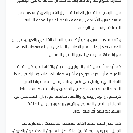
حضارة تكنولوجية وما بعد إنسانية بحتة أن تقدمه له على الإطلاق.
من جانبه، جدد القنصل العام لاتحاد جزر القمر بالعيون، سعيد عمر
سعيد حسن، التأكيد على موقف بلاده الداعم للوحدة الترابية
للمملكة وسيادتها الوطنية.
وشدد سعيد حسن، وهو أيضا عميد السلك القنصلي بالعيون، على أن
المغرب يعمل على تعزيز التعايش السلمي بين المعتقدات الدينية،
مع إيلاء اهتمام خاص لتعزيز الاحترام المتبادل.
كما أوضح أنه من خلال الحوار بين الأديان والثقافات، يمكن للقارة
الأفريقية أن تتحرك نحو إدارة أكثر شمولا للصراعات. وشارك في هذا
اللقاء الذي يتواصل حتى 6 نونبر، نائب رئيس جمعية رباط الفتح
للتنمية المستديمة، مصطفى الجوهري، وأسقف كنيسة الرباط
كريستوبال لوبيز روميرو، والأستاذ بجامعة مونتريال، المتخصص في
الحوار الإسلامي المسيحي، باتريس برودور، ورئيس الطائفة
السيفردية لكندا أفراهام الحرار.
كما حضر اللقاء عميد الكلية متعددة التخصصات بالسمارة، عبد
الجليل الإدريسي، ومنتخبون، والقناصل العامون المعتمدون بالعيون،