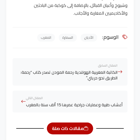
وشيوخ وأعيان القبائل، بالإضافة إلى كوكبة من الباحثين
والأكاديميين المغاربة والأجانب.
الوسوم:
الأديان
السمارة
المغرب
المقال السابق
الكاتبة المغربية الهولندية رحمة المودن تصدر كتاب “رحمة:
الطريق نحو حريتي”
المقال التالي
أعشاب طبية وعمليات جراحية عمرها 15 ألف سنة بالمغرب
مقالات ذات صلة