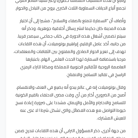
وتابع أن هذه الملتقيات المنظمة حضوريا وعبر تقنية التناظر المرئي
تجمع أتباع الديانات السماوية الثلاث الكبرى بروح من التبادل والحوار.
وأضاف أن “السمارة تتمتع بالصفاء والسلام”، مشيرا إلى أن اختيار
هذه المدينة كان حكيما لنشر رسائل أخلاقية جوهرية. وذكر أنه
سيتم تضمين أشغال هذه الدورة في كتاب جماعي سيصدر قريبا.
من جانبه، أكد عامل الإقليم، إبراهيم بوتوميلات، أن هذه اللقاءات
تهدف إلى تعزيز الحوار الصادق والمفتوح بين الثقافات والمعتقدات،
مرحبا باستضافة السمارة لهذا الحدث العلمي الهام، باعتبارها
العاصمة الروحية للأقاليم الجنوبية للمملكة ومكانا للثراء الرمزي
الراسخ في تقاليد التسامح والانفتاح.
وقال بوتوميلات إنه في عالم يبدو أنه يضيع في العنف والانقسام،
أصبح من الضروري أكثر من أي وقت مضى الاحتفاء بالقيم الكونية
للتسامح والاحترام والأمل والإيمان، مشددا على ضرورة إعادة نسج
خيوط التواصل مع هذه الفضائل والتي تشكل شرط ا لا غنى عنه
للعيش المشترك.
من جهة أخرى، ذكر المسؤول الترابي أن هذه اللقاءات تندرج ضمن