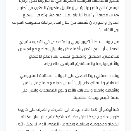
منطق الاتفاقيات الفرنسية المغربية التي تم تعزيزها خلال الزيارة
الرسمية التي قام بها الرئيس إيمانويل ماكرون للمغرب في أكتوبر
2024، مضيفا أن “هذا الالتزام يمثل رغبة مشتركة في تشجيع
التعاون والحوار بين شعبينا، من خلال اتخاذ إجراءات ملموسة للتقريب
بين الثقافات”.
من جهته، لاحظ الأنثروبولوجي والمتخصص في التصوف، فوزي
الصقلي، أن تاريخ الأديان بأكمله كان ولا يزال يتقاطع مع اتجاهين
متناقضين، المنغلق والمنفتح، بحسب تعبير عالم الاجتماع
والأنثروبولوجيا والمستشرق الفرنسي جاك بيرك.
وشدد الصقلي بهذا المعنى على الجوانب المختلفة لمفهومي
الانغلاق والانفتاح، داعيا إلى تأسيس مجتمع منفتح على الفن
والثقافة والعلم والاعتراف بالآخر وتنوع المعتقدات وليس على
عتمة الأيديولوجيات الظلامية.
كما أوضح أن هذا اللقاء يهدف إلى التعريف والتعرف على شروط
ظهور نماذج جديدة لخلق حضارة مشتركة تعيد للإنسان مكانته
الكاملة وعموديته وكرامته وبحثه عن المعنى الذي لا يمكن لأي