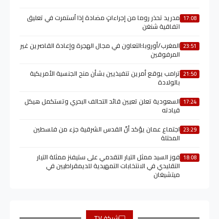
مدريد تحذر روما من إجراءاتٍ مضادة إذا اُستمرت في تعليق
17:08
اتفاقية شنغن
المغرب/أوروبا:التعاون في مجال الهجرة وإعادة القاصرين غير
23:51
المرفوقين
ترامب يوقع أمرين تنفيذيين بشأن منح الجنسية الأمريكية
21:50
بالولادة
السعودية تعلن تعيين قائد التحالف البحري وتستكمل هيكل
17:24
قيادته
اجتماع عمان يؤكد أنّ القدس الشرقية جزء من فلسطين
23:29
المحتلة
فوز السيد ممثل التيار التقدمي على ستيفنز ممثلة التيار
18:08
التقليدي في الانتخابات التمهيدية للديمقراطيين في
ميتشيغان
شبكة TV