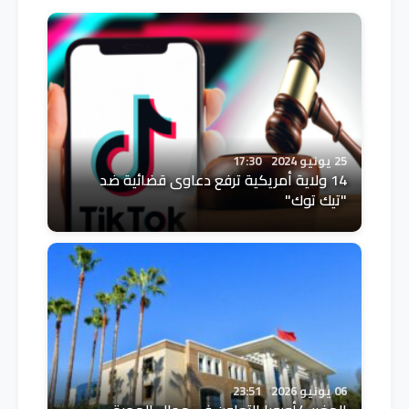
25 يونيو 2024
17:30
14 ولاية أمريكية ترفع دعاوى قضائية ضد
"تيك توك"
06 يونيو 2026
23:51