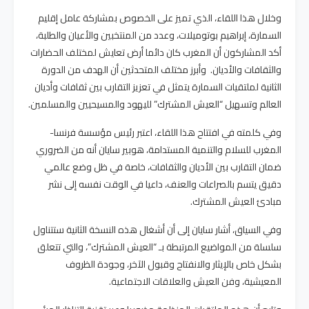
وخلال هذا اللقاء، الذي تميز على الخصوص بمشاركة عامل إقليم
السمارة، إبراهيم بوتوميلات، وعدد من المنتخبين والأعيان والطلبة،
أكد المشاركون أن المغرب كان دائما أرض تعايش لمختلف الحضارات
والثقافات والأديان. وأبرز مختلف المتحدثين أن الهدف من الدورة
الثانية لملتقيات السمارة يتمثل في تعزيز التقارب بين ثقافات وأديان
العالم وتسهيل “العيش المشترك” لليهود والمسيحيين والمسلمين.
وفي كلمته في افتتاح هذا اللقاء، اعتبر رئيس مؤسسة فرنسا-
المغرب للسلام والتنمية المستدامة، هوبير سايان أنه من الضروري
ضمان التقارب بين الأديان والثقافات، خاصة في ظل وضع عالمي
دقيق يتسم بالصراعات والعنف، داعيا في الوقت نفسه إلى نشر
مبادئ العيش المشترك.
وفي السياق، أشار سايان إلى أن أشغال هذه النسخة الثانية ستتناول
سلسلة من المواضيع المرتبطة بـ “العيش المشترك”، والتي تتعلق
بشكل خاص بالإيثار والانفتاح وقبول الآخر، وجودة الظروف
المعيشية، وفن العيش والعلاقات الاجتماعية.