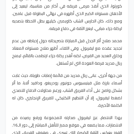
كورتوا، الذي أنقذ مرمى فريقه في أكثر من مناسبة، ليعيد إلى
الأذهان مستواه الكبير الذي أظهره في نهائي البطولة قبل عامين.
ومع ذلك، كان الحارس الشاب كاويمين كيليهر بطل اللحظة بتصديه
لركلة جزاء مبابي، ليعزز الثقة في دفاع فريقه
.
محمد صلاح أثار الجدل قبل المباراة بتصريحاته حول إحباطه من عدم
تجديد عقده مع ليفربول. وفي اللقاء، أظهر صلاح مستواه المعتاد
وخلق العديد من الفرص، لكنه أهدر ركلة جزاء ارتطمت بالقائم، ليمنح
ريال مدريد فرصة العودة التي لم تُستغل
.
من جهة أخرى، عانى ريال مدريد من قائمة إصابات طويلة، حيث غابت
أسماء بارزة مثل فينيسيوس جونيور، رودريغو، ودافيد ألابا، ما أثر
بشكل واضح على أداء الفريق الشاب. ورغم محاولات الدفاع للتصدي
لضغط ليفربول، إلا أن التنظيم التكتيكي للفريق الإنجليزي كان له
الكلمة الأخيرة
.
بهذا الانتصار، عزز ليفربول صدارته للمجموعة ورفع رصيده من
الانتصارات، مما يضعه في موقع مميز للتأهل المباشر إلى دور الـ16.
الفوز يعكس الثقة الكبيرة التي تسري في صفوف الفريق، الذي