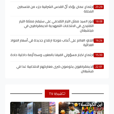
اجتماع عمان يؤكد أنّ القدس الشرقية جزء من فلسطين
23:29
المحتلة
فوز السيد ممثل التيار التقدمي على ستيفنز ممثلة التيار
18:08
التقليدي في الانتخابات التمهيدية للديمقراطيين في
ميتشيغان
الفاو: العالم على أعتاب موجة ارتفاع جديدة في أسعار المواد
16:24
الغذائية
اجتماع لكبار مسؤولي الفيفا بالمغرب وسط أزمة داخلية حادة
15:30
الديمقراطيون يخوضون كبرى معاركهم الانتخابية غدا في
22:01
ميشيغان
شبكة TV