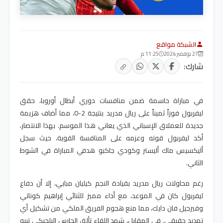
الشبكة مواقع
27 نوفمبر 2024
11:25 م
شارك:
في مباراة حاسمة ضمن منافسات دوري أبطال أوروبا، حقق
ليفربول فوزاً ثميناً على ريال مدريد بنتيجة 2-0، مما أضاف هزيمة
جديدة للعملاق الإسباني الذي يعاني هذا الموسم. بهذا الانتصار،
أكد ليفربول قوته وعزمه على المنافسة القوية، حيث سجل
أليكسيس ماك أليستر وكودي جاكبو هدفي المباراة في الشوط
الثاني
.
رغم محاولات ريال مدريد بقيادة النجم كيليان مبابي، إلا أن دفاع
ليفربول كان في الموعد، مع أداء مميز للثنائي إبراهيم كوناتي
وفيرجيل فان دايك، مما منع هجوم الفريق الملكي من تشكيل أي
تهديد حقيقي. في المقابل، شهد اللقاء تألق الحارس البلجيكي تيبو