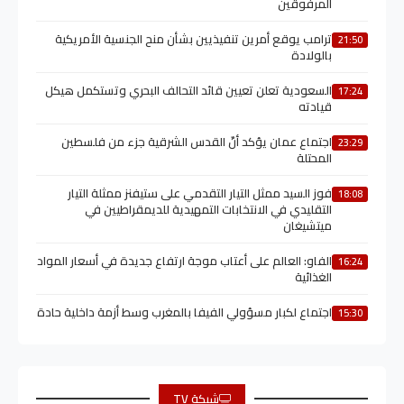
المرفوقين
ترامب يوقع أمرين تنفيذيين بشأن منح الجنسية الأمريكية
21:50
بالولادة
السعودية تعلن تعيين قائد التحالف البحري وتستكمل هيكل
17:24
قيادته
اجتماع عمان يؤكد أنّ القدس الشرقية جزء من فلسطين
23:29
المحتلة
فوز السيد ممثل التيار التقدمي على ستيفنز ممثلة التيار
18:08
التقليدي في الانتخابات التمهيدية للديمقراطيين في
ميتشيغان
الفاو: العالم على أعتاب موجة ارتفاع جديدة في أسعار المواد
16:24
الغذائية
اجتماع لكبار مسؤولي الفيفا بالمغرب وسط أزمة داخلية حادة
15:30
شبكة TV