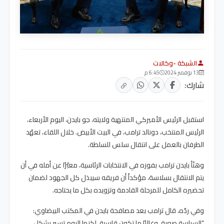
الشبكة -وكالات
13 نوفمبر 2024
6:45 م
شارك:
استقبل الرئيس الأميركي المنتهية ولايته، جو بايدن، اليوم الأربعاء،
الرئيس المنتخب، دونالد ترامب، في البيت الأبيض. خلال اللقاء، تعهّد
الطرفان بالعمل على انتقال سلس للسلطة.
وهنّأ بايدن ترامب بفوزه في الانتخابات الرئاسية، معبّرًا عن أمله في أن
يتم الانتقال بسلاسة، مؤكداً أن فريقه سيبذل كل الجهود لضمان
تحضيره الكامل للمرحلة القادمة وتزويده بكل ما يحتاجه.
وفي ردّه، قال ترامب بعد مصافحة بايدن في المكتب البيضاوي:
“السياسة صعبة، وغالبًا ما تكون قاسية، لكنها اليوم تسير بشكل