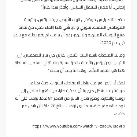
إيجابي. أنا ممتن للانتقال السلس، وأقدّر هذا كثيراً.”
حضر اللقاء رئيس موظفي البيت الأبيض، جيف زينتس، ورئيسة
الموظفين المقبلة، سوزي وايلز. يأتي هذا اللقاء كجزء من تقليد
متبع للرؤساء المنتهية ولايتهم، رغم أن ترامب لم يقم بذلك مع بايدن
في عام 2020.
وقالت المتحدثة باسم البيت الأبيض، كارين جان بيير، للصحفيين: “إن
الرئيس بايدن يؤمن بالأعراف المؤسسية والانتقال السلمي للسلطة.
هذا هو التقليد المتّبع، وهذا ما يجب أن يحدث.”
يُذكر أن بايدن وترامب تبادلا الانتقادات لسنوات، حيث تختلف
مواقفهما بشكل كبير بشأن عدة قضايا، من التغير المناخي إلى
روسيا والتجارة. وصوّر بايدن، البالغ من العمر 81 عامًا، ترامب على أنه
تهديد للديمقراطية، بينما يرى ترامب، البالغ 78 عامًا، أن بايدن غير
كفء.
https://www.youtube.com/watch?v=zao0wTsdVRI