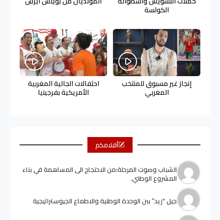
حملات التشويش وأسطوانة
المونديال من بوينس آيرس
الكولسة
إنجاز غير مسبوق للمنتخب
احتفالات الجالية المغربية
المغربي
الأمريكية بفرجينيا
أقلامكم
الشباب وصوت المرحلة:من الاحتجاج الى المساهمة في بناء
المشروع الوطني.
جيل “زيد” ببن الوحدة الوطنية والاطماع الجيوستراتيجية