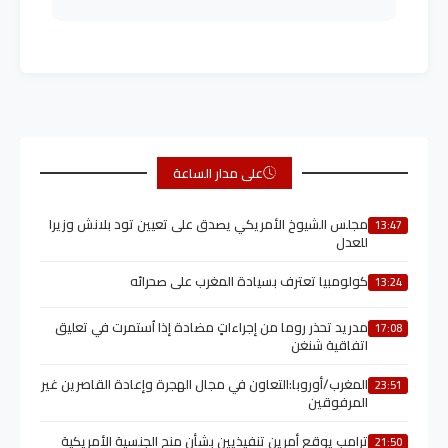
على مدار الساعة
مجلس الشيوخ الأمريكي يصدق على تعيين تود بلانش وزيرا
13:47
للعدل
كولومبيا تعترف بسيادة المغرب على صحرائه
13:24
مدريد تحذر روما من إجراءاتٍ مضادة إذا اُستمرت في تعليق
17:08
اتفاقية شنغن
المغرب/أوروبا:التعاون في مجال الهجرة وإعادة القاصرين غير
23:51
المرفوقين
ترامب يوقع أمرين تنفيذيين بشأن منح الجنسية الأمريكية
21:50