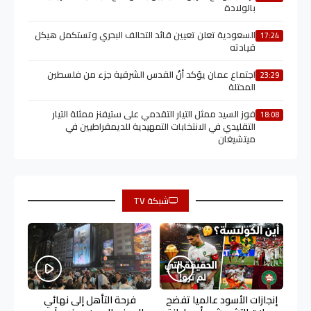
بالولادة
السعودية تعلن تعيين قائد التحالف البحري وتستكمل هيكل
17:24
قيادته
اجتماع عمان يؤكد أنّ القدس الشرقية جزء من فلسطين
23:29
المحتلة
فوز السيد ممثل التيار التقدمي على ستيفنز ممثلة التيار
18:08
التقليدي في الانتخابات التمهيدية للديمقراطيين في
ميتشيغان
شبكة TV
إنجازات الأسود عالميا تفضح
فرحة التأهل إلى نهائي