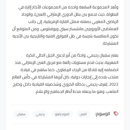
وتُعد المجموعة السابعة واحدة من المجموعات الأكثر إثارة في
البطولة، حيث تجمع بين بطل الدوري الإماراتي (العين)، والوداد
الرياضي المغربي بصفته ممثل القارة الإفريقية، إلى جانب
العملاقين الأوروبيين مانشستر سيتي ويوفنتوس. ومن المتوقع أن
تكون المنافسة شرسة في ظل الفوارق الفنية والتاريخية بين الأندية
المشاركة.
يعتبر سفيان رحيمي، واحدًا من أبرز لاعبي الجيل الحالي للكرة
المغربية، بحيث قدم مستويات رائعة مع فريق العين الإماراتي منذ
انضمامه إليه قادمًا من الرجاء البيضاوي. كما ساهم في قيادة
منتخب بلاده إلى إنجازات دولية، كان أبرزها المشاركة في كأس العالم
2022. يُعرف رحيمي بذكائه الكروي وشخصيته القيادية داخل وخارج
الملعب، وهو ما يجعله محط أنظار الجماهير والإعلام.
الوسوم:
العين
الموندياليتو
رحيمي
سفيان