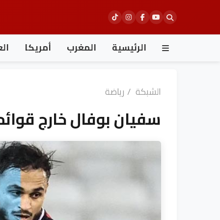
Ski
t
conten
الرئيسية
المغرب
أمريكا
الع
الشبكة
/
رياضة
سفيان بوفال خارج قوائم 