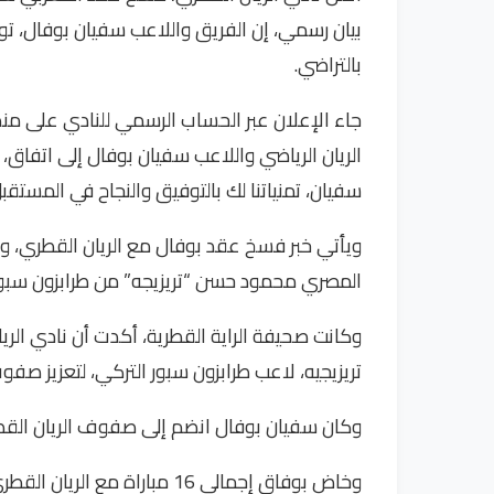
بيان رسمي، إن الفريق واللاعب سفيان بوفال، ت
بالتراضي.
جاء الإعلان عبر الحساب الرسمي للنادي على منص
الريان الرياضي واللاعب سفيان بوفال إلى اتفاق،
سفيان، تمنياتنا لك بالتوفيق والنجاح في المستقبل
ويأتي خبر فسخ عقد بوفال مع الريان القطري، وس
المصري محمود حسن “تريزيجه” من طرابزون سبور
وكانت صحيفة الراية القطرية، أكدت أن نادي ال
تريزيجيه، لاعب طرابزون سبور التركي، لتعزيز صفوف الف
وكان سفيان بوفال انضم إلى صفوف الريان القطري في يناير من عام 23
وخاض بوفاق إجمالي 16 مباراة مع الريان القطري، سجل خلالهم 4 أهداف وصنع هدفين آخرين.