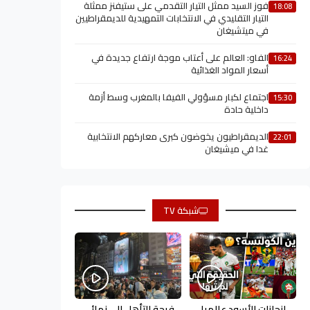
فوز السيد ممثل التيار التقدمي على ستيفنز ممثلة
18:08
التيار التقليدي في الانتخابات التمهيدية للديمقراطيين
في ميتشيغان
الفاو: العالم على أعتاب موجة ارتفاع جديدة في
16:24
أسعار المواد الغذائية
اجتماع لكبار مسؤولي الفيفا بالمغرب وسط أزمة
15:30
داخلية حادة
الديمقراطيون يخوضون كبرى معاركهم الانتخابية
22:01
غدا في ميشيغان
شبكة TV
إنجازات الأسود عالميا
فرحة التأهل إلى نهائي