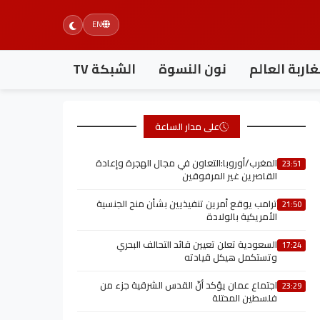
EN
اربة العالم
نون النسوة
الشبكة TV
على مدار الساعة
المغرب/أوروبا:التعاون في مجال الهجرة وإعادة
23:51
القاصرين غير المرفوقين
ترامب يوقع أمرين تنفيذيين بشأن منح الجنسية
21:50
الأمريكية بالولادة
السعودية تعلن تعيين قائد التحالف البحري
17:24
وتستكمل هيكل قيادته
اجتماع عمان يؤكد أنّ القدس الشرقية جزء من
23:29
فلسطين المحتلة