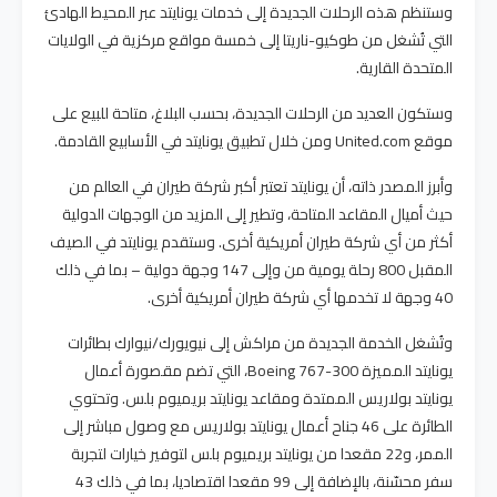
وستنظم هذه الرحلات الجديدة إلى خدمات يونايتد عبر المحيط الهادئ
التي تُشغل من طوكيو-ناريتا إلى خمسة مواقع مركزية في الولايات
المتحدة القارية.
وستكون العديد من الرحلات الجديدة، بحسب البلاغ، متاحة للبيع على
موقع United.com ومن خلال تطبيق يونايتد في الأسابيع القادمة.
وأبرز المصدر ذاته، أن يونايتد تعتبر أكبر شركة طيران في العالم من
حيث أميال المقاعد المتاحة، وتطير إلى المزيد من الوجهات الدولية
أكثر من أي شركة طيران أمريكية أخرى. وستقدم يونايتد في الصيف
المقبل 800 رحلة يومية من وإلى 147 وجهة دولية – بما في ذلك
40 وجهة لا تخدمها أي شركة طيران أمريكية أخرى.
وتُشغل الخدمة الجديدة من مراكش إلى نيويورك/نيوارك بطائرات
يونايتد المميزة Boeing 767-300، التي تضم مقصورة أعمال
يونايتد بولاريس الممتدة ومقاعد يونايتد بريميوم بلس. وتحتوي
الطائرة على 46 جناح أعمال يونايتد بولاريس مع وصول مباشر إلى
الممر، و22 مقعدا من يونايتد بريميوم بلس لتوفير خيارات لتجربة
سفر محسّنة، بالإضافة إلى 99 مقعدا اقتصاديا، بما في ذلك 43