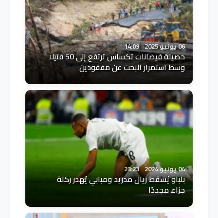
06 يونيو 2025
14:09
حصيلة فيضانات تكساس ترتفع إلى 50 قتيلا
وسط استمرار البحث عن مفقودين
04 يونيو 2024
23:23
بلباو يُسقط ريال مدريد ومبابي يُهدر ركلة
جزاء مجددًا