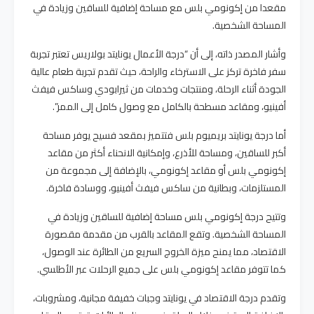
مقعدا من إكونومي بلس مع مساحة إضافية للساقين وزيادة في
المساحة الشخصية.
وأشار المصدر ذاته، إلى أن “درجة الأعمال يونايتد بولاريس تعتبر تجربة
سفر فاخرة تركز على الاسترخاء والراحة، حيث تقدم تجربة طعام عالية
الجودة أثناء الرحلة، ومنتجات وخدمات من ثيرابودي وساكس فيفث
أفينيو، ومقاعد مسطحة بالكامل مع وصول كامل إلى الممر”.
أما درجة يونايتد بريميوم بلس فتتميز بمقعد فسيح يوفر مساحة
أكبر للساقين، ومساحة للأذرع، وإمكانية الانحناء أكثر من مقاعد
إكونومي بلس أو مقاعد إكونومي، بالإضافة إلى مجموعة من
المستلزمات، وبطانية من ساكس فيفث أفينيو، ووسادة فاخرة.
وتتيح درجة إكونومي بلس مساحة إضافية للساقين وزيادة في
المساحة الشخصية. وتقع المقاعد بالقرب من مقدمة مقصورة
الاقتصاد، مما يمنح ميزة الخروج السريع من الطائرة عند الوصول،
كما تتوفر مقاعد إكونومي بلس على جميع الرحلات عبر الأطلسي.
وتقدم درجة الاقتصاد في يونايتد وجبات خفيفة مجانية، ومشروبات،