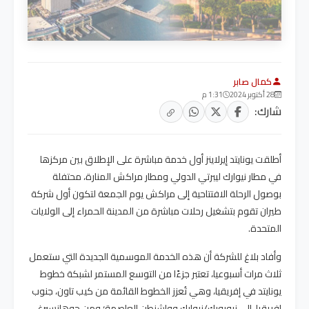
كمال صابر
28 أكتوبر 2024
1:31 م
شارك:
أطلقت يونايتد إيرلاينز أول خدمة مباشرة على الإطلاق بين مركزها
في مطار نيوارك ليبرتي الدولي ومطار مراكش المنارة، محتفلة
بوصول الرحلة الافتتاحية إلى مراكش يوم الجمعة لتكون أول شركة
طيران تقوم بتشغيل رحلات مباشرة من المدينة الحمراء إلى الولايات
المتحدة.
وأفاد بلاغ للشركة أن هذه الخدمة الموسمية الجديدة التي ستعمل
ثلاث مرات أسبوعيا، تعتبر جزءًا من التوسع المستمر لشبكة خطوط
يونايتد في إفريقيا، وهي تُعزز الخطوط القائمة من كيب تاون، جنوب
إفريقيا، إلى نيويورك/نيوارك وواشنطن العاصمة؛ ومن جوهانسبرغ