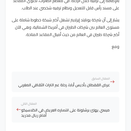
بالإضافة إلى ترفيه خلال الرحلة. في معظم الطائرات، تحتوي المقاعد
على مسند رأس قابل للتعديل ونظام ترفيه شخصي عند الطلب.
يشار إلى أن شركة يونايتد إيرلاينز تشغل أكبر شبكة خطوط شاملة على
مستوى العالم بين شركات الطيران في أمريكا الشمالية، وهي الآن
أكبر شركة طيران في العالم من حيث أميال المقاعد المتاحة.
ومع
المقال السابق
عرض القفطان بأديس أبابا، رحلة عبر التراث الثقافي المغربي
المقال التالي
ميسي يهنئ برشلونة على انتصاره العريض في الكلاسيكو
أمام ريال مدريد