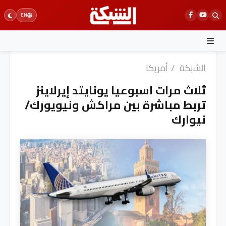
Ski
EN
t
conten
الشبكة
/
أمريكا
ثلاث مرات اسبوعيا يونايتد إيرلاينز
تربط مباشرة بين مراكش ونيويورك/
نيوارك