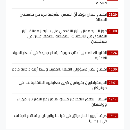
قيادته
اجتماع عمان يؤكد أنّ القدس الشرقية جزء من فلسطين
23:29
المحتلة
فوز السيد ممثل التيار التقدمي على ستيفنز ممثلة التيار
18:08
التقليدي في الانتخابات التمهيدية للديمقراطيين في
ميتشيغان
الفاو: العالم على أعتاب موجة ارتفاع جديدة في أسعار المواد
16:24
الغذائية
اجتماع لكبار مسؤولي الفيفا بالمغرب وسط أزمة داخلية حادة
15:30
الديمقراطيون يخوضون كبرى معاركهم الانتخابية غدا في
22:01
ميشيغان
استمرار تدفق النفط عبر مضيق هرمز رغم التوتر بين طهران
19:17
وواشنطن
صيف أوروبا الحار،حرائق في فرنسا واليونان، وتفاقم الجفاف
18:12
في بريطانيا