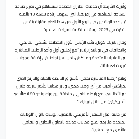
وأبرزت الشركة أن خدمات الطيران الجديدة ستساهم في تعزيز صناعة
السياحة المتنامية في إفريقيا، التي شهدت زيادة بنسبة 13 بالمئة
في عدد الوافدين في الربع الأول من هذا العام مقارنة بنفس
الفترة في 2023، وفقا لمنظمة السياحة العالمية.
وقال باتريك كويل، نائب الرئيس الأول للتخطيط الشبكي العالمي
والتحالفات في يونايتد إيرلاينز “مع إطلاق أول وأحد الرحلات المباشرة
بين الولايات المتحدة ومراكش، نحن نعزز نجاحنا في إضافة وجهات
فريدة لعملائنا”.
وتابع “رحلتنا المباشرة تجعل الأسواق النابضة بالحياة والتاريخ الغني
لمراكش أقرب من أي وقت مضى، وتبرز مكانتنا كأكبر شركة طيران
عبر الأطلسي، مع رابط مباشر إلى منطقة نيويورك ونحو 80 اتصالًا عبر
الأمريكيتين من خلال نيوارك .”
من جانبه، قال السفير الأمريكي بالمغرب، بونييت تالوار: “الولايات
المتحدة ملتزمة بفتح مجالات جديدة للتعاون التجاري والثقافي
والأمني مع المغرب”.