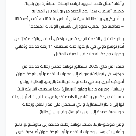
وأشاد “بمثل هذه الجهود لزيادة الرحلات المباشرة بين بلدينا”،
مضيفا “سيقرب هذا الخط الجديد من يونايتد بين المغاربة
والأمريكيين. روابطنا الشعبية هي أساس علاقتنا مع أقدم أصدقائنا
– صداقتنا مع المغرب تعود إلى تأسيس الولايات المتحدة.”
وبالإضافة إلى الخدمة الجديدة من مراكش، أعلنت يونايتد مؤخرًا عن
أكبر توسع دولي في تاريخها، حيث ستضيف 11 رحلة جديدة وثماني
وجهات جديدة للعملاء في الصيف المقبل.
فبدءًا من ماي 2025، ستطلق يونايتد خمس رحلات جديدة من
مركزها في نيوارك/نيويورك إلى وجهات لا تخدمها أي شركة طيران
أمريكية أخرى، بما في ذلك نوك، غرينلاند؛ باليرمو، (إيطاليا)، وبلباو
(إسبانيا)، وجزيرة ماديرا وفارو (البرتغال). كما ستضيف الشركة ثلاث
مسارات جديدة من واشنطن العاصمة/دولس، بما في ذلك أول رحلة
لها إلى داكار (السنغال)، والتي ستعمل على مدار العام، ورحلات
موسمية جديدة إلى نيس (فرنسا)، وفينيس (إيطاليا).
ومن طوكيو-ناريتا، تضيف يونايتد رحلات جديدة إلى كاوشيونغ، بالاو،
وأولان باتر، وهي وجهات لا تخدمها أي شركة طيران أمريكية أخرى.