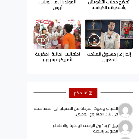
تفضح حملات التشويش
المونديال من بوينس
وأسطوانة الكولسة
آيرس
إنجاز غير مسبوق للمنتخب
احتفالات الجالية المغربية
المغربي
الأمريكية بفرجينيا
أقلامكم
الشباب وصوت المرحلة:من الاحتجاج الى المساهمة
في بناء المشروع الوطني.
جيل “زيد” ببن الوحدة الوطنية والاطماع
الجيوستراتيجية