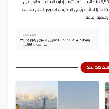
ووزارة الصحة والحماية الاجتماعية تحصل على 6,500 منصبًا، في حين تتوفر إدارة الدفاع الوطني على
نصبًا. بالإضافة إلى ذلك، خُصص 500 منصبًا ماليًا لفائدة رئيس الحكومة لتوزيعها على مختلف
المقال التالي
بنتيجة عريضة.. المنتخب المغربي النسوي يفوز وديا
على نظيره التنزاني
لات ذات صلة