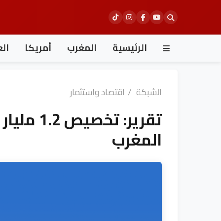
Ski
t
conten
الرئيسية
المغرب
أمريكا
الع
الشبكة
/
اقتصاد واستثمار
تقرير: تخ
المغرب