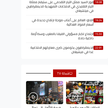
فوز السيد ممثل التيار التقدمي على ستيفنز ممثلة
18:08
التيار التقليدي في الانتخابات التمهيدية للديمقراطيين
في ميتشيغان
الفاو: العالم على أعتاب موجة ارتفاع جديدة في
16:24
أسعار المواد الغذائية
اجتماع لكبار مسؤولي الفيفا بالمغرب وسط أزمة
15:30
داخلية حادة
الديمقراطيون يخوضون كبرى معاركهم الانتخابية
22:01
غدا في ميشيغان
شبكة TV
إنجازات الأسود عالميا
فرحة التأهل إلى نهائي