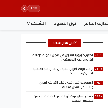
EN
اربة العالم
نون النسوة
الشبكة TV
على مدار الساعة
المغرب/أوروبا:التعاون في مجال الهجرة وإعادة
23:51
القاصرين غير المرفوقين
ترامب يوقع أمرين تنفيذيين بشأن منح الجنسية
21:50
الأمريكية بالولادة
السعودية تعلن تعيين قائد التحالف البحري
17:24
وتستكمل هيكل قيادته
اجتماع عمان يؤكد أنّ القدس الشرقية جزء من
23:29
فلسطين المحتلة