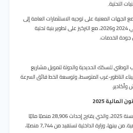
ات التحتية.
مع الجهات المعنية على توجيه الاستثمارات العامة إلى
الأولويات في مجالي النقل واللوجستيك بين عامي 2024 و2026، مع التركيز على تطوير بنية تحتية
جودة الخدمات.
ب الوطني للسكك الحديدية والدولة لتمويل مشاريع
ناء الناظور-غرب المتوسط، وتوسعة الخط فائق السرعة
 وأكادير.
لمالية 2025
كما تضمن التقرير ملخصًا لمشروع قانون المالية لسنة 2025، والذي يقترح إحداث 28,906 منصبًا ماليًا
موزعة بين مختلف الوزارات والمؤسسات الحكومية. من بينها، وزارة الداخلية تستفيد من 7,744 منصبًا،