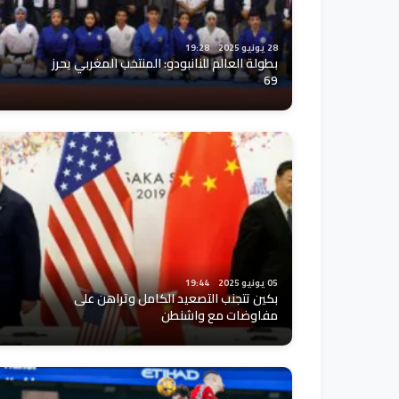
28 يونيو 2025
19:28
بطولة العالم للنانبودو: المنتخب المغربي يحرز
69
05 يونيو 2025
19:44
بكين تتجنب التصعيد الكامل وتراهن على
مفاوضات مع واشنطن